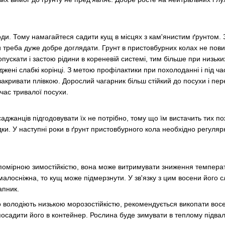
води. Тому намагайтеся садити кущ в місцях з кам'янистим ґрунтом
и треба дуже добре доглядати. Грунт в пристовбурних колах не пов
опускати і застою рідини в кореневій системі, тим більше при низьки
жені слабкі корінці. З метою профілактики при похолоданні і під ч
акривати плівкою. Дорослий чагарник більш стійкий до посухи і пе
час тривалої посухи.
саджанців підгодовувати їх не потрібно, тому що їм вистачить тих п
адки. У наступні роки в ґрунт пристовбурного кола необхідно регуля
 помірною зимостійкістю, вона може витримувати зниження температ
малосніжна, то кущ може підмерзнути. У зв'язку з цим восени його с
апник.
о володіють низькою морозостійкістю, рекомендується викопати вос
осадити його в контейнер. Рослина буде зимувати в теплому підвал