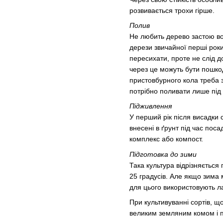
розвивається трохи гірше.
Полив
Не любить дерево ​​застою 
дерези звичайної перші рок
пересихати, проте не слід д
через це можуть бути пошкод
пристовбурного кола треба з
потрібно поливати лише під 
Підживлення
У перший рік після висадки 
внесені в ґрунт під час пос
комплекс або компост.
Підготовка до зими
Така культура відрізняється
25 градусів. Але якщо зима 
для цього використовують л
При культивуванні сортів, щ
великим земляним комом і п