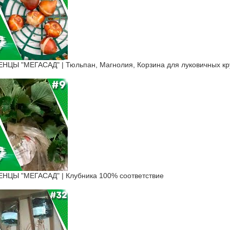
Ы "МЕГАСАД" | Тюльпан, Магнолия, Корзина для луковичных кр
ЦЫ "МЕГАСАД" | Клубника 100% соответствие