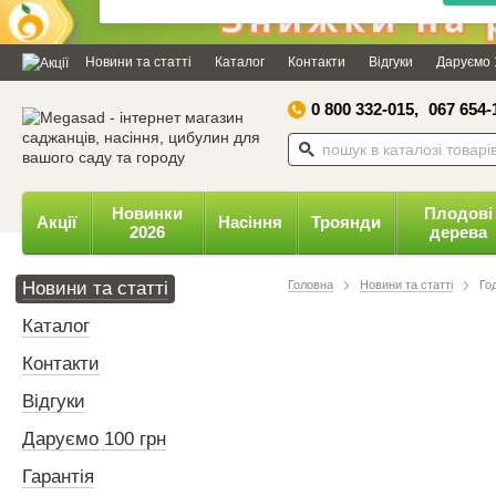
Дозвольте сайту megasad.net
відправляти вам сповіщення на
Новини та статті
Каталог
Контакти
Відгуки
Даруємо 
робочий стіл.
0 800 332-015,
067 654-
Заборонити
Доз
Powered by SendPulse
Новинки
Плодові
Акції
Насіння
Троянди
2026
дерева
Новини та статті
Головна
Новини та статті
Го
Каталог
Контакти
Відгуки
Даруємо 100 грн
Гарантія