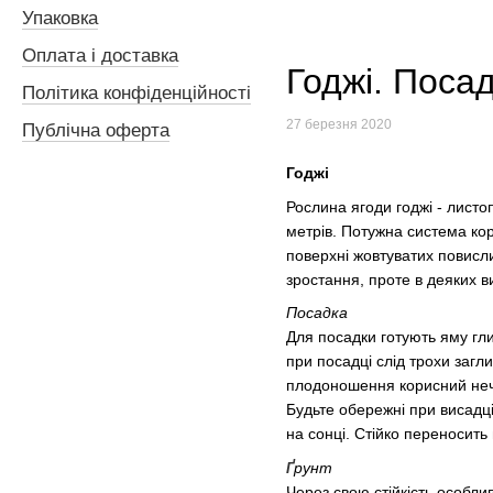
Упаковка
Оплата і доставка
Годжі. Поса
Політика конфіденційності
27 березня 2020
Публічна оферта
Годжі
Рослина ягоди годжі - листо
метрів. Потужна система кор
поверхні жовтуватих повисли
зростання, проте в деяких в
Посадка
Для посадки готують яму г
при посадці слід трохи загл
плодоношення корисний нечас
Будьте обережні при висадці 
на сонці. Стійко переносить 
рунт
Ґ
Через свою стійкість особли