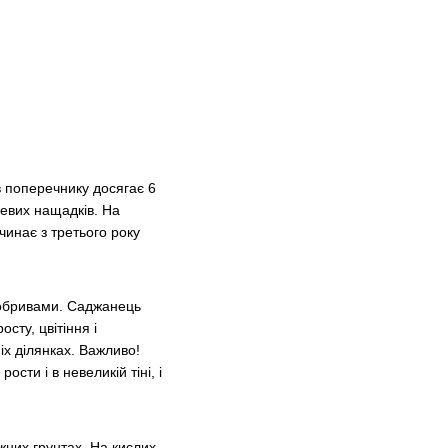
в поперечнику досягає 6
невих нащадків. На
чинає з третього року
добривами. Саджанець
сту, цвітіння і
іх ділянках. Важливо!
сти і в невеликій тіні, і
жних грунтах. На кислих