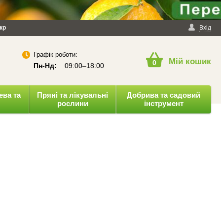
йності
кр
Публічна оферта
Вхід
Графік роботи:
Мій кошик
0
Пн-Нд:
09:00–18:00
ева та
Пряні та лікувальні
Добрива та садовий
рослини
інструмент