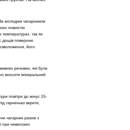
. За молодим чагарником
инен повністю
х температурах, так як
ас дощів поверхню
резволоження, його
оживних речовин, які були
рно вносити мінеральний
ури повітря до мінус 15-
лід гарненько вкрити,
ени чагарник разом з
і при невисоких