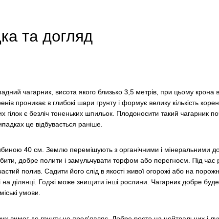
дка та догляд
падний чагарник, висота якого близько 3,5 метрів, при цьому крона 
енів проникає в глибокі шари грунту і формує велику кількість коре
х гілок є безліч тоненьких шпильок. Плодоносити такий чагарник по
ипадках це відбувається раніше.
либиною 40 см. Землю перемішують з органічними і мінеральними 
ибити, добре полити і замульчувати торфом або перегноєм. Під час ро
тий полив. Садити його слід в якості живої огорожі або на порожн
на ділянці. Годжі може знищити інші рослини. Чагарник добре буде ро
міські умови.
вих вимог до грунту не пред'являє. Добре росте на нейтральних і лу