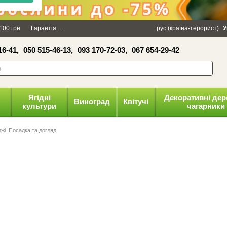
×
100 грн
Гарантія
Упаковка
Оплата і доставка
рус (країна-терорист)
Політика конфіденці
У
16-41,
050 515-46-13,
093 170-72-03,
067 654-29-42
волити
Ягідні
Декоративні дер
Виноград
Квітучі
культури
чагарники
джі. Посадка та догляд