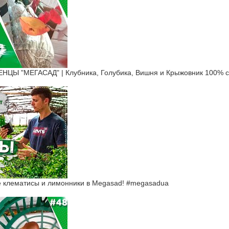
Ы "МЕГАСАД" | Клубника, Голубика, Вишня и Крыжовник 100% с
ие клематисы и лимонники в Megasad! #megasadua