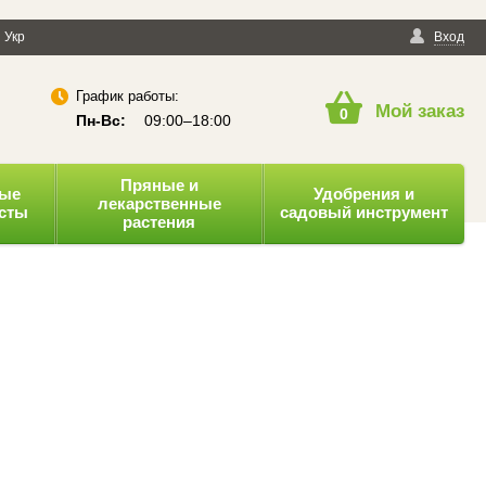
енциальности
Укр
Публичная оферта
Вход
График работы:
Мой заказ
0
Пн-Вс:
09:00–18:00
Пряные и
ные
Удобрения и
лекарственные
усты
садовый инструмент
растения