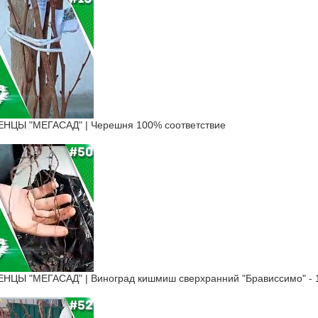
ЦЫ "МЕГАСАД" | Черешня 100% соответствие
Ы "МЕГАСАД" | Виноград кишмиш сверхранний "Брависсимо" - 1