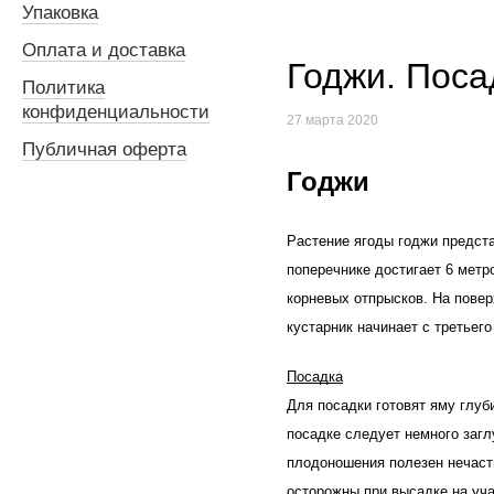
Упаковка
Оплата и доставка
Годжи. Поса
Политика
конфиденциальности
27 марта 2020
Публичная оферта
Годжи
Растение ягоды годжи предста
поперечнике достигает 6 метр
корневых отпрысков. На повер
кустарник начинает с третьего
Посадка
Для посадки готовят яму глу
посадке
 следует немного загл
плодоношения полезен нечасты
осторожны при высадке на уча