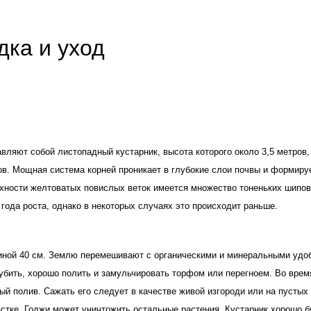
дка и уход
вляют собой листопадный кустарник, высота которого около 3,5 метров, 
ов. Мощная система корней проникает в глубокие слои почвы и формиру
хности желтоватых повислых веток имеется множество тоненьких шипов.
 года роста, однако в некоторых случаях это происходит раньше.
биной 40 см. Землю перемешивают с органическими и минеральными удо
убить, хорошо полить и замульчировать торфом или перегноем. Во время 
й полив. Сажать его следует в качестве живой изгороди или на пустых 
стке. Годжи может уничтожить остальные растения. Кустарник хорошо бу