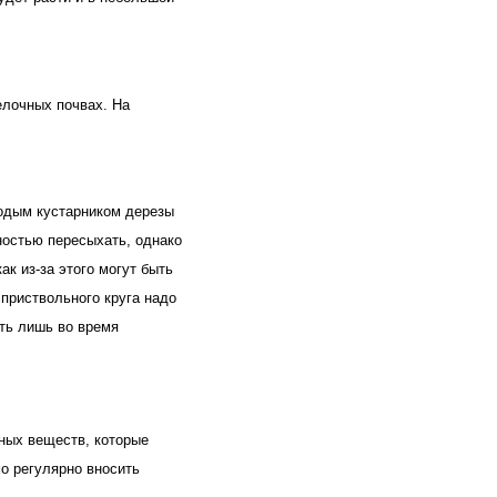
лочных почвах. На 
одым кустарником дерезы 
остью пересыхать, однако 
к из-за этого могут быть 
риствольного круга надо 
ть лишь во время 
ных веществ, которые 
о регулярно вносить 