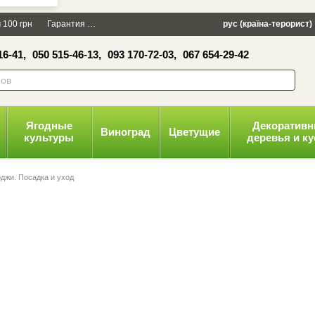
×
 100 грн
Гарантия
Упаковка
Оплата и доставка
рус (країна-терорист)
Политика конфид
16-41,
050 515-46-13,
093 170-72-03,
067 654-29-42
волити
Ягодные
Декоратив
Виноград
Цветущие
культуры
деревья и к
оджи. Посадка и уход