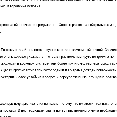
еносит городские условия. 
 требований к почве не предъявляет. Хорошо растет на нейтральных и ще
. 
 Поэтому старайтесь сажать куст в местах с каменистой почвой. За мол
о очень хорошо ухаживать. Почва в приствольном круге не должна полн
 жидкости в корневой системе, тем более при низких температурах, так ка
 целях профилактики при похолодании и во время дождей поверхность п
кустарник более устойчив к засухе и переувлажнению, его нужно полива
аженцев подкармливать их не нужно, потому что им хватит тех питатель
я посадки. В последующие годы в почву приствольного круга необходим