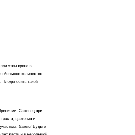
при этом крона в 
ет большое количество 
 Плодоносить такой 
брениями. 
Саженец при 
роста, цветения и 
участках.
 Важно!
 Будьте 
дет расти и в небольшой 