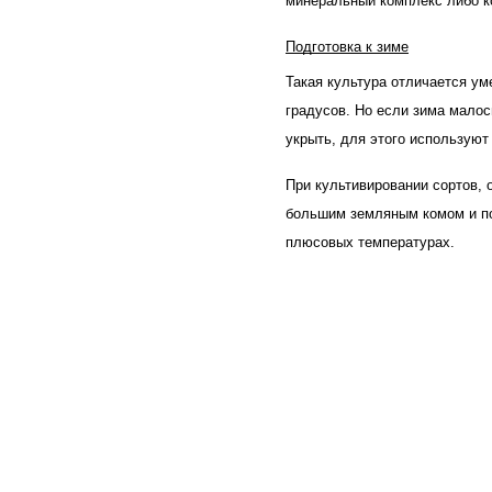
минеральный комплекс либо к
Подготовка к зиме
Такая культура отличается ум
градусов. Но если зима малос
укрыть, для этого используют
При культивировании сортов, 
большим земляным комом и по
плюсовых температурах.