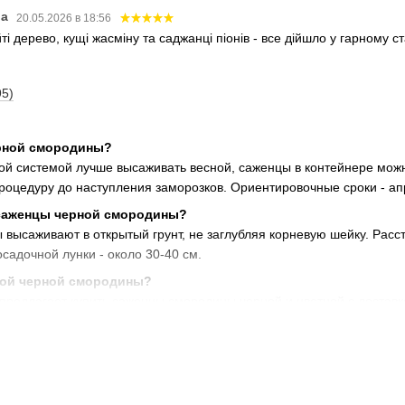
ва
20.05.2026 в 18:56
і дерево, кущі жасміну та саджанці піонів - все дійшло у гарному 
95)
ерной смородины?
ой системой лучше высаживать весной, саженцы в контейнере можн
роцедуру до наступления заморозков. Ориентировочные сроки - ап
 саженцы черной смородины?
ысаживают в открытый грунт, не заглубляя корневую шейку. Рассто
осадочной лунки - около 30-40 см.
ной черной смородины?
редлагает купить саженцы смородины черной и цветной с доставко
ожье, Переяслав-Хмельницкий, Черкассы, Дубно, Херсон, Львов, Жи
азу составляет от 39 грн, в наличии популярные сорта плодовых д
рной и красной смородины?
ий между цветной и черной смородиной. У черной более сильная ко