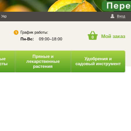
енциальности
Укр
Публичная оферта
Вход
График работы:
Мой заказ
0
Пн-Вс:
09:00–18:00
Пряные и
ные
Удобрения и
лекарственные
усты
садовый инструмент
растения