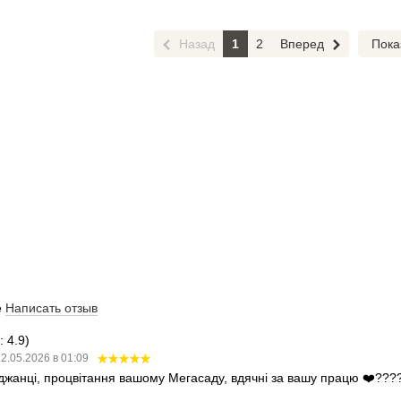
Назад
1
2
Вперед
Пока
е
Написать отзыв
 4.9)
2.05.2026 в 01:09
аджанці, процвітання вашому Мегасаду, вдячні за вашу працю ❤️???