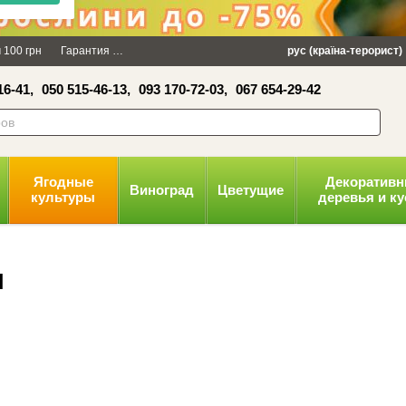
×
 100 грн
Гарантия
Упаковка
Оплата и доставка
рус (країна-терорист)
Политика конфид
16-41,
050 515-46-13,
093 170-72-03,
067 654-29-42
волити
Ягодные
Декоратив
Виноград
Цветущие
культуры
деревья и к
ы