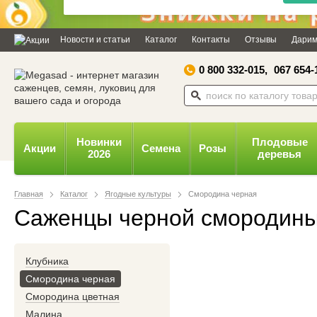
Дозвольте сайту megasad.net
відправляти вам сповіщення на
Новости и статьи
Каталог
Контакты
Отзывы
Дарим
робочий стіл.
0 800 332-015,
067 654-
Заборонити
Доз
Powered by SendPulse
Новинки
Плодовые
Акции
Семена
Розы
2026
деревья
Главная
Каталог
Ягодные культуры
Смородина черная
Саженцы черной смородин
Клубника
Смородина черная
Смородина цветная
Малина