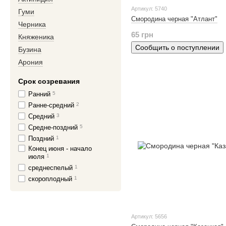
Артикул: 5740
Гуми
Смородина черная "Атлант"
Черника
65 грн
Княженика
Сообщить о поступлении
Бузина
Арония
Срок созревания
Ранний
5
Ранне-средний
2
Средний
3
Средне-поздний
5
Поздний
1
Кoнец июня - нaчaло
июля
1
среднеспелый
1
скороплодный
1
Артикул: 5656