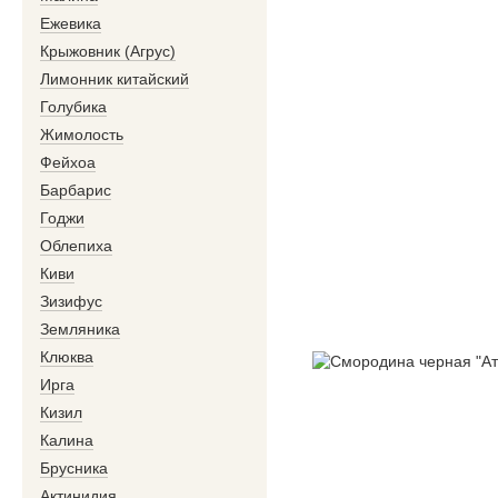
Ежевика
Крыжовник (Агрус)
Лимонник китайский
Голубика
Жимолость
Фейхоа
Барбарис
Годжи
Облепиха
Киви
Зизифус
Земляника
Клюква
Ирга
Кизил
Калина
Брусника
Актинидия