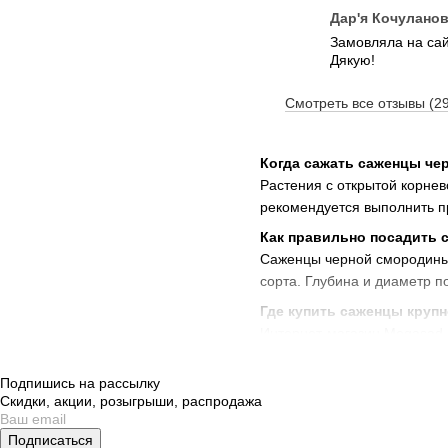
Дар'я Кочулано
Замовляла на сайт
Дякую!
Смотреть все отзывы (2
Когда сажать саженцы ч
Растения с открытой корнев
рекомендуется выполнить п
Как правильно посадить
Саженцы черной смородины в
сорта. Глубина и диаметр п
Где купить саженцы круп
Интернет-магазин Megasad п
Одессу, Днепр, Сумы, Запор
Цена на саженцы по предзак
Подпишись на рассылку
Скидки, акции, розыгрыши, распродажа
Как отличить саженцы че
Существует несколько отлич
Подписаться