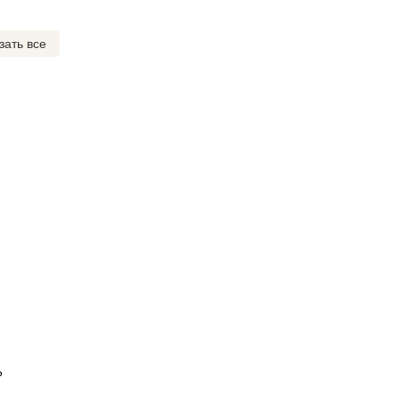
зать все
?