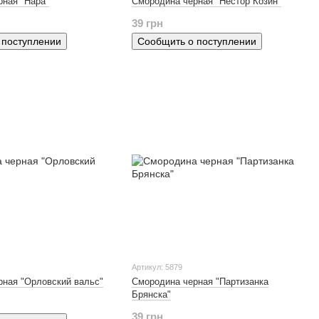
рная "Нара"
Смородина черная "Нестор Козин"
39 грн
 поступлении
Сообщить о поступлении
Артикул: 5879
рная "Орловский вальс"
Смородина черная "Партизанка
Брянска"
39 грн