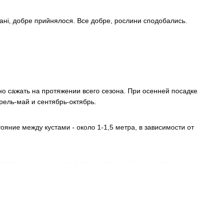
стані, добре прийнялося. Все добре, рослини сподобались.
о сажать на протяжении всего сезона. При осенней посадке
рель-май и сентябрь-октябрь.
яние между кустами - около 1-1,5 метра, в зависимости от
й Новой или Укрпочтой в Киев, Малин, Харьков, Николаев,
томир, Винницу, Кривой Рог, Луцк и другие города Украины.
еревьев, рассада, семена и другие товары для сада.
рневая система, почки слегка отстают от стебля, листья имеют