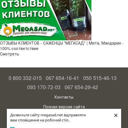
ОТЗЫВЫ КЛИЕНТОВ - САЖЕНЦЫ "МЕГАСАД" | Мята, Мандарин -
100% соответствие
Смотреть
0 800 332-015
067 654-16-41
050 515-46-13
093 170-72-03
067 654-29-42
Контакты
Полная версия сайта
×
Дозвольте сайту megasad.net відправляти
© 2015—2026
вам сповіщення на робочий стіл.
Megasad - гарантия высокого урожая