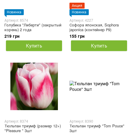
Акция
Новинка
Новинка
Артикул: 8574
Артикул: 4227
Голубика "Либерти" (закрытый
Софора японская, Sophora
корень) 2 года
japonica (контейнер Р9)
219 грн
155 грн
Купить
Купить
Артикул: 8374
Артикул: 8390
Тюльпан триумф (размер 12+)
Тюльпан триумф "Tom Pouce"
"Pleasure " 3шт
3шт