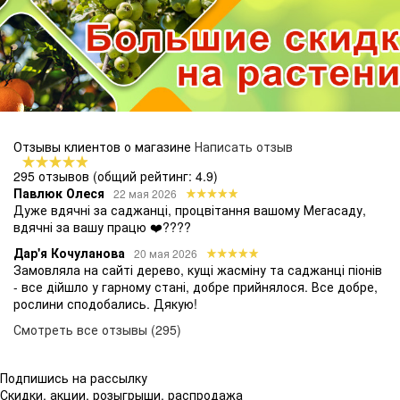
Отзывы клиентов о магазине
Написать отзыв
295 отзывов
(общий рейтинг: 4.9)
Павлюк Олеся
22 мая 2026
Дуже вдячні за саджанці, процвітання вашому Мегасаду,
вдячні за вашу працю ❤️????
Дар'я Кочуланова
20 мая 2026
Замовляла на сайті дерево, кущі жасміну та саджанці піонів
- все дійшло у гарному стані, добре прийнялося. Все добре,
рослини сподобались. Дякую!
Смотреть все отзывы (295)
Подпишись на рассылку
Скидки, акции, розыгрыши, распродажа