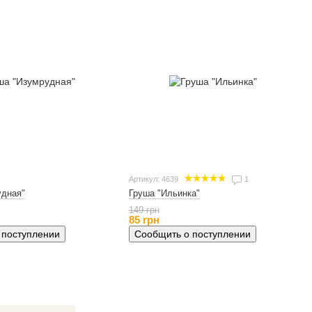
Артикул: 4639
1
удная"
Груша "Ильинка"
149 грн
85 грн
 поступлении
Сообщить о поступлении