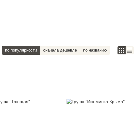
по популярности
сначала дешевле
по названию