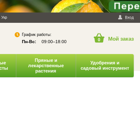
енциальности
Укр
Публичная оферта
Вход
График работы:
Мой заказ
0
Пн-Вс:
09:00–18:00
Пряные и
ные
Удобрения и
лекарственные
усты
садовый инструмент
растения