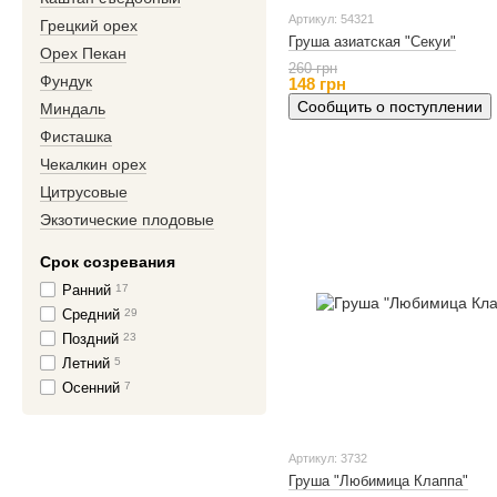
Артикул: 54321
Грецкий орех
Груша азиатская "Секуи"
Орех Пекан
260 грн
Фундук
148 грн
Сообщить о поступлении
Миндаль
Фисташка
Чекалкин орех
Цитрусовые
Экзотические плодовые
Срок созревания
Ранний
17
Средний
29
Поздний
23
Летний
5
Осенний
7
Артикул: 3732
Груша "Любимица Клаппа"