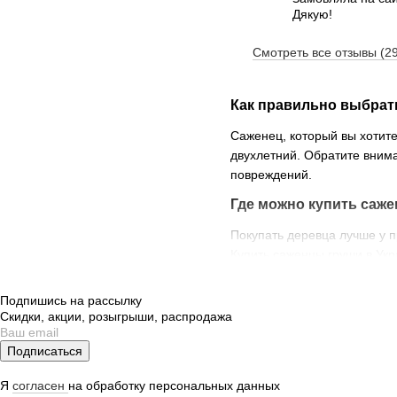
Дякую!
Смотреть все отзывы (2
Как правильно выбрат
Саженец, который вы хотите
двухлетний. Обратите внима
повреждений.
Где можно купить саж
Покупать деревца лучше у п
Купить саженцы груши в Ук
вами другой транспортной к
Подпишись на рассылку
Как ухаживать за саже
Скидки, акции, розыгрыши, распродажа
После посадки саженцы нуж
Подписаться
И, конечно, молодым сажен
Чем подкормить сажен
Я
согласен
на обработку персональных данных