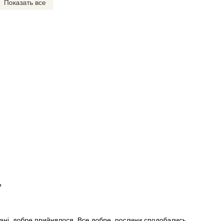
Показать все
?
стані, добре прийнялося. Все добре, рослини сподобались.