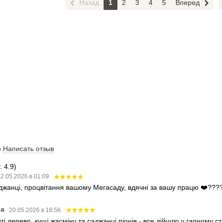
Назад
1
2
3
4
5
Вперед
е
Написать отзыв
 4.9)
2.05.2026 в 01:09
аджанці, процвітання вашому Мегасаду, вдячні за вашу працю ❤️???
ва
20.05.2026 в 18:56
і дерево, кущі жасміну та саджанці піонів - все дійшло у гарному 