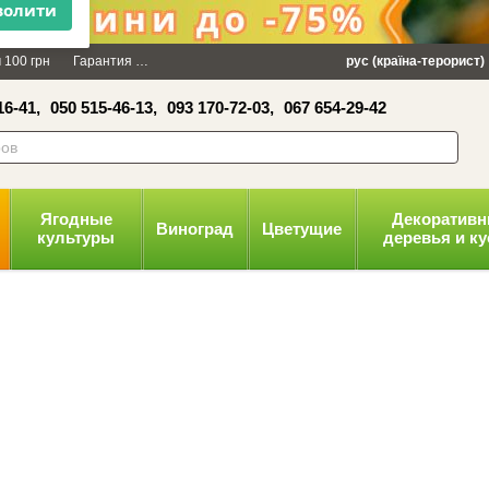
×
 100 грн
Гарантия
Упаковка
Оплата и доставка
рус (країна-терорист)
Политика конфид
16-41,
050 515-46-13,
093 170-72-03,
067 654-29-42
волити
Ягодные
Декоратив
Виноград
Цветущие
культуры
деревья и к