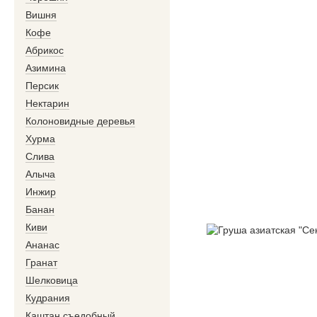
Вишня
Кофе
Абрикос
Азимина
Персик
Нектарин
Колоновидные деревья
Хурма
Слива
Алыча
Инжир
Банан
Киви
Ананас
Гранат
Шелковица
Кудрания
Каштан съедобный