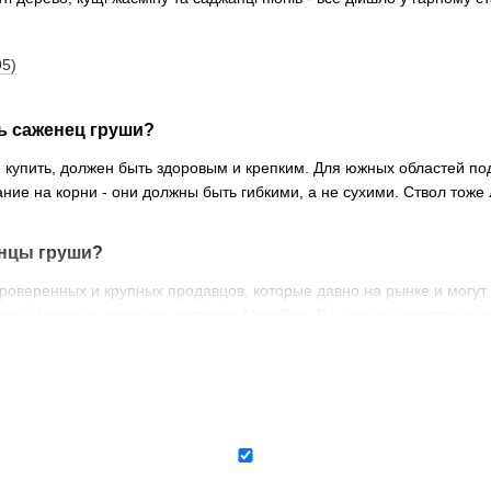
95)
ь саженец груши?
 купить, должен быть здоровым и крепким. Для южных областей под
ние на корни - они должны быть гибкими, а не сухими. Ствол тоже
енцы груши?
роверенных и крупных продавцов, которые давно на рынке и могут
раине можно в интернет-магазине МегаСад. В наличии качественны
омпанией в любой город Украины - Киев, Харьков, Одессу, Днепр, З
нцем груши?
даются в хорошем уходе. Прежде всего лучшими рекомендациями ст
цам груш особенно необходима защита от вредителей и болезней.
ец груши?