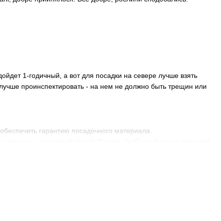
ойдет 1-годичный, а вот для посадки на севере лучше взять
 лучше проинспектировать - на нем не должно быть трещин или
 обеспечить гарантию посадочного материала.
е саженцы с доставкой Новой Почтой, УкрПочтой или выбранной
апорожье, Черкассы, Херсон, Львов, Винницу, Кривой Рог и др.
анут регулярный полив и удобрения несколько раз за сезон.
 На помощь придут фунгициды и инсектициды.