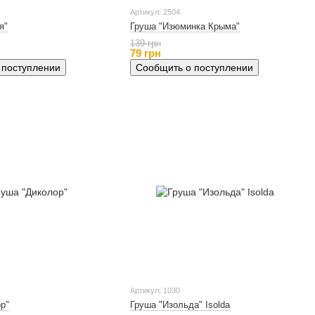
Артикул: 2504
я"
Груша "Изюминка Крыма"
139 грн
79 грн
 поступлении
Сообщить о поступлении
Артикул: 1030
р"
Груша "Изольда" Isolda