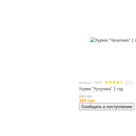
Артикул: 74859
3
Хурма "Чучупака" 1 год
315 грн
154 грн
Сообщить о поступлении