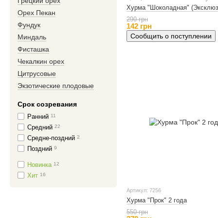
Грецкий орех
Хурма "Шоколадная" (Эксклюз
Орех Пекан
290 грн
Фундук
142 грн
Сообщить о поступлении
Миндаль
Фисташка
Чекалкин орех
Цитрусовые
Экзотические плодовые
Срок созревания
Ранний
11
Средний
22
Средне-поздний
2
Поздний
9
Новинка
12
Хит
16
Артикул: 7256
Хурма "Прок" 2 года
550 грн