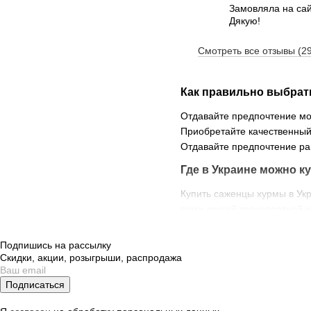
Замовляла на сайт
Дякую!
Смотреть все отзывы (2
Как правильно выбрат
Отдавайте предпочтение мол
Приобретайте качественный
Отдавайте предпочтение р
Где в Украине можно 
Купить саженцы хурмы в Ук
вами другой транспортной к
Когда можно сажать с
Подпишись на рассылку
Идеальной станет посадка 
Скидки, акции, розыгрыши, распродажа
несколько месяцев до наст
Подписаться
При осенней посадке сажен
Сколько стоят саженц