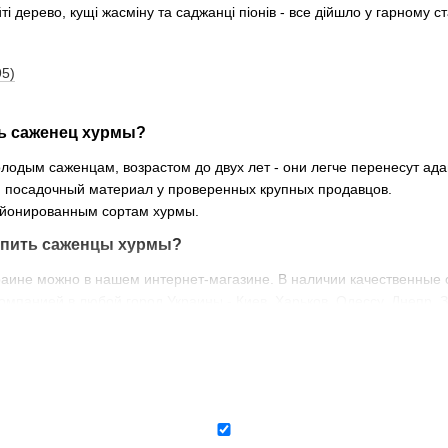
і дерево, кущі жасміну та саджанці піонів - все дійшло у гарному 
95)
ь саженец хурмы?
одым саженцам, возрастом до двух лет - они легче перенесут ада
 посадочный материал у проверенных крупных продавцов.
айонированным сортам хурмы.
купить саженцы хурмы?
раине можно в нашем интернет-магазине. В наличии качественные 
омпанией в любой город Украины - Киев, Харьков, Одессу, Днепр, З
аженцы хурмы в Украине?
хурмы весной. Однако при необходимости можно высадить саженец 
упления холодов.
цев хурмы правильным будет отказаться от внесения подкормки.
ы хурмы?