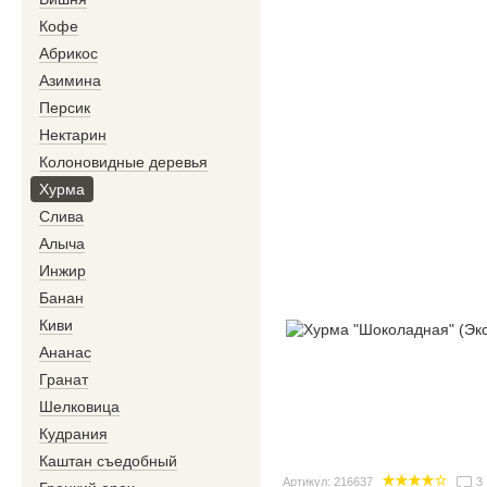
Кофе
Абрикос
Азимина
Персик
Нектарин
Колоновидные деревья
Хурма
Слива
Алыча
Инжир
Банан
Киви
Ананас
Гранат
Шелковица
Кудрания
Каштан съедобный
Артикул: 216637
3