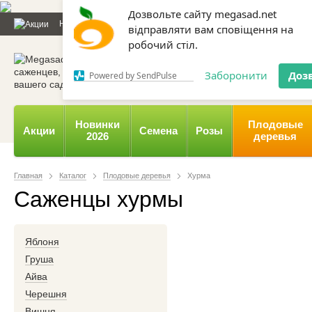
Дозвольте сайту megasad.net
Новости и статьи
Каталог
Контакты
Отзывы
Дарим
відправляти вам сповіщення на
робочий стіл.
0 800 332-015,
067 654-
Заборонити
Доз
Powered by SendPulse
Новинки
Плодовые
Акции
Семена
Розы
2026
деревья
Главная
Каталог
Плодовые деревья
Хурма
Саженцы хурмы
Яблоня
Груша
Айва
Черешня
Вишня