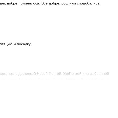
стані, добре прийнялося. Все добре, рослини сподобались.
птацию и посадку.
саженцы с доставкой Новой Почтой, УкрПочтой или выбранной
апорожье, Черкассы, Херсон, Львов, Винницу, Кривой Рог и др.
и осенью. Но в таком случае сделать это необходимо за