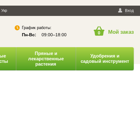
енциальности
Укр
Публичная оферта
Вход
График работы:
Мой заказ
0
Пн-Вс:
09:00–18:00
Пряные и
ные
Удобрения и
лекарственные
усты
садовый инструмент
растения