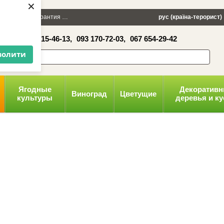
×
 100 грн
Гарантия
Упаковка
Оплата и доставка
рус (країна-терорист)
Политика конфид
16-41,
050 515-46-13,
093 170-72-03,
067 654-29-42
волити
Ягодные
Декоратив
Виноград
Цветущие
культуры
деревья и к