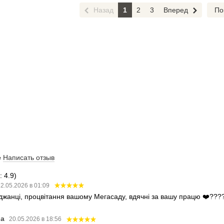
Назад
1
2
3
Вперед
По
е
Написать отзыв
 4.9)
2.05.2026 в 01:09
аджанці, процвітання вашому Мегасаду, вдячні за вашу працю ❤️???
ва
20.05.2026 в 18:56