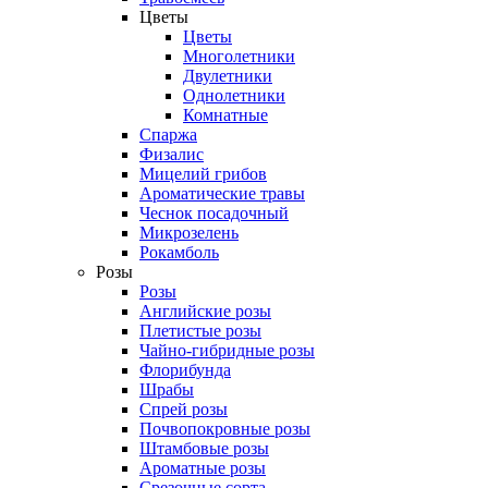
Цветы
Цветы
Многолетники
Двулетники
Однолетники
Комнатные
Спаржа
Физалис
Мицелий грибов
Ароматические травы
Чеснок посадочный
Микрозелень
Рокамболь
Розы
Розы
Английские розы
Плетистые розы
Чайно-гибридные розы
Флорибунда
Шрабы
Спрей розы
Почвопокровные розы
Штамбовые розы
Ароматные розы
Срезочные сорта