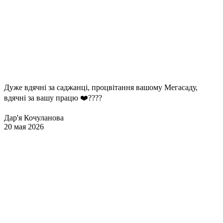
Дуже вдячні за саджанці, процвітання вашому Мегасаду,
вдячні за вашу працю ❤️????
Дар'я Кочуланова
20 мая 2026