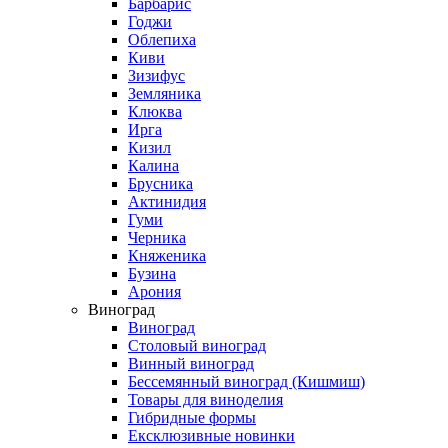
Барбарис
Годжи
Облепиха
Киви
Зизифус
Земляника
Клюква
Ирга
Кизил
Калина
Брусника
Актинидия
Гуми
Черника
Княженика
Бузина
Арония
Виноград
Виноград
Столовый виноград
Винный виноград
Бессемянный виноград (Кишмиш)
Товары для виноделия
Гибридные формы
Ексклюзивные новинки