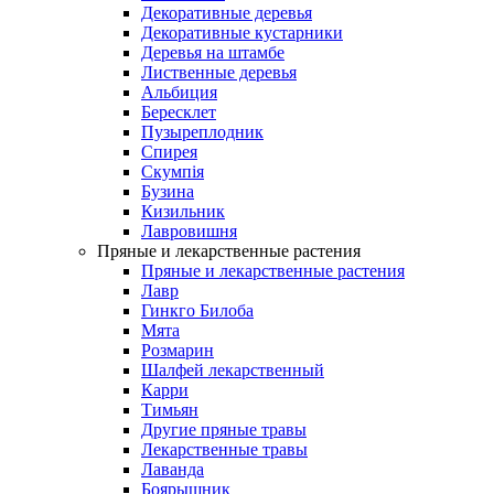
Декоративные деревья
Декоративные кустарники
Деревья на штамбе
Лиственные деревья
Альбиция
Бересклет
Пузыреплодник
Спирея
Скумпія
Бузина
Кизильник
Лавровишня
Пряные и лекарственные растения
Пряные и лекарственные растения
Лавр
Гинкго Билоба
Мята
Розмарин
Шалфей лекарственный
Карри
Тимьян
Другие пряные травы
Лекарственные травы
Лаванда
Боярышник