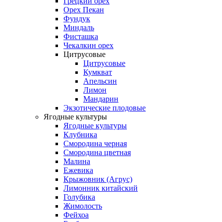
Грецкий орех
Орех Пекан
Фундук
Миндаль
Фисташка
Чекалкин орех
Цитрусовые
Цитрусовые
Кумкват
Апельсин
Лимон
Мандарин
Экзотические плодовые
Ягодные культуры
Ягодные культуры
Клубника
Смородина черная
Смородина цветная
Малина
Ежевика
Крыжовник (Агрус)
Лимонник китайский
Голубика
Жимолость
Фейхоа