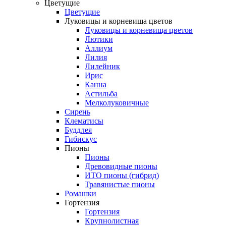
Цветущие
Цветущие
Луковицы и корневища цветов
Луковицы и корневища цветов
Лютики
Аллиум
Лилия
Лилейник
Ирис
Канна
Астильба
Мелколуковичные
Сирень
Клематисы
Буддлея
Гибискус
Пионы
Пионы
Древовидные пионы
ИТО пионы (гибрид)
Травянистые пионы
Ромашки
Гортензия
Гортензия
Крупнолистная