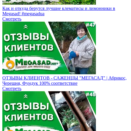
Как и откуда берутся лучшие клематисы и лимонники в
Megasad! #megasadua
Смотреть
ОТЗЫВЫ КЛИЕНТОВ - САЖЕНЦЫ "МЕГАСАД" | Абрикос,
Черешня, Фундук 100% соответствие
Смотреть