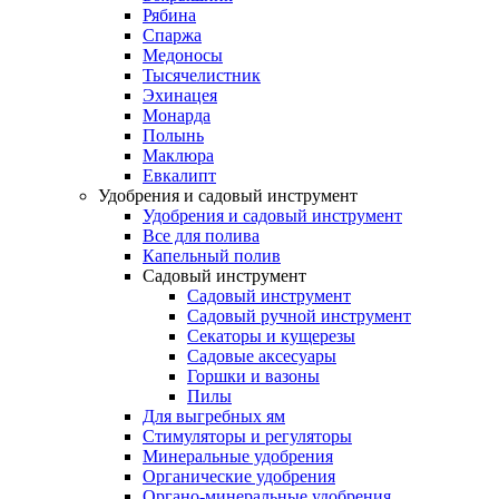
Рябина
Спаржа
Медоносы
Тысячелистник
Эхинацея
Монарда
Полынь
Маклюра
Евкалипт
Удобрения и садовый инструмент
Удобрения и садовый инструмент
Все для полива
Капельный полив
Садовый инструмент
Садовый инструмент
Садовый ручной инструмент
Секаторы и кущерезы
Садовые аксесуары
Горшки и вазоны
Пилы
Для выгребных ям
Стимуляторы и регуляторы
Минеральные удобрения
Органические удобрения
Органо-минеральные удобрения