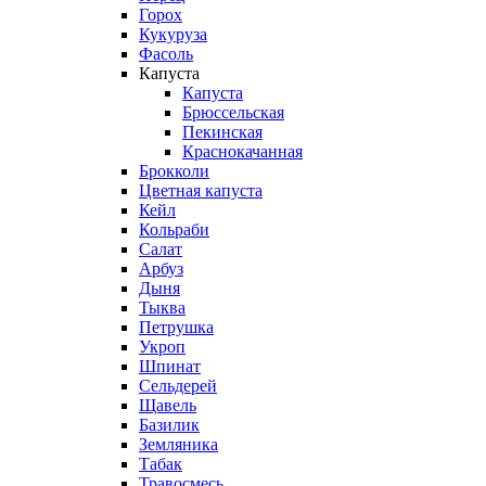
Горох
Кукуруза
Фасоль
Капуста
Капуста
Брюссельская
Пекинская
Краснокачанная
Брокколи
Цветная капуста
Кейл
Кольраби
Салат
Арбуз
Дыня
Тыква
Петрушка
Укроп
Шпинат
Сельдерей
Щавель
Базилик
Земляника
Табак
Травосмесь