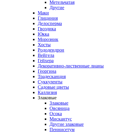
Метельчатая
Другие
Маки
Глициния
Делосперма
Гвоздика
Юкка
Морозник
Хосты
Рододендрон
Вейгела
Гейхера
Декоративно-лиственные лианы
Георгина
Традесканция
Суккуленты
Садовые цветы
Каллизия
Злаковые
Злаковые
Овсяница
Осока
Мискантус
Другие злаковые
Пеннисетум