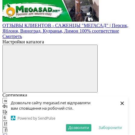
ОТЗЫВЫ КЛИЕНТОВ - САЖЕНЦЫ "МЕГАСАД" | Персик,
Яблоня, Виноград, Кудранья, Лимон 100% соответствие
Смотреть
Настройки каталога
Сортировка
×
Дозвольте сайту megasad.net відправляти
Фильтр
вам сповіщення на робочий стіл.
Цена, грн
Powered by SendPulse
Дозволити
Заборонити
Применить
Отмена