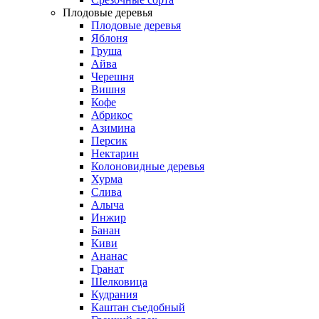
Плодовые деревья
Плодовые деревья
Яблоня
Груша
Айва
Черешня
Вишня
Кофе
Абрикос
Азимина
Персик
Нектарин
Колоновидные деревья
Хурма
Слива
Алыча
Инжир
Банан
Киви
Ананас
Гранат
Шелковица
Кудрания
Каштан съедобный