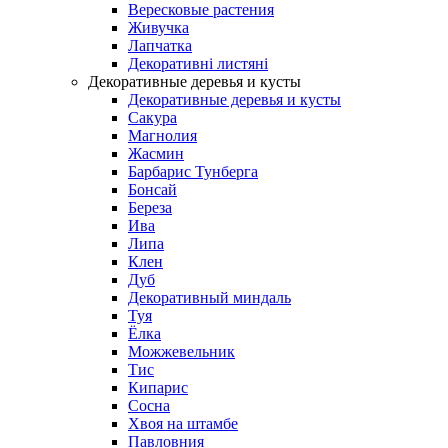
Вересковые растения
Живучка
Лапчатка
Декоративні листяні
Декоративные деревья и кусты
Декоративные деревья и кусты
Сакура
Магнолия
Жасмин
Барбарис Тунберга
Бонсай
Береза
Ива
Липа
Клен
Дуб
Декоративный миндаль
Туя
Ёлка
Можжевельник
Тис
Кипарис
Сосна
Хвоя на штамбе
Павловния