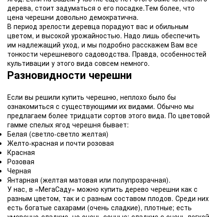
дерева, стоит задуматься о его посадке.Тем более, что
цена черешни довольно демократична.
В период зрелости деревца порадуют вас и обильным
цветом, и высокой урожайностью. Надо лишь обеспечить
им надлежащий уход, и мы подробно расскажем Вам все
тонкости черешневого садоводства. Правда, особенностей
культивации у этого вида совсем немного.
Разновидности черешни
Если вы решили купить черешню, неплохо было бы
ознакомиться с существующими их видами. Обычно мы
предлагаем более тридцати сортов этого вида. По цветовой
гамме спелых ягод черешня бывает:
Белая (светло-светло желтая)
Желто-красная и почти розовая
Красная
Розовая
Черная
Янтарная (желтая матовая или полупрозрачная).
У нас, в «МегаСаду» можно купить дерево черешни как с
разным цветом, так и с разным составом плодов. Среди них
есть богатые сахарами (очень сладкие), плотные; есть
умеренно-сладкие, но очень сочные; сладкие с очень легкой