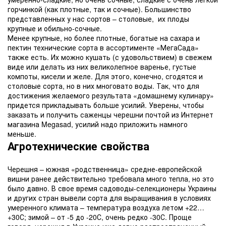
горчинкой (как плотные, так и сочные). Большинство
представленных у нас сортов – столовые, их плоды
крупные и обильно-сочные.
Менее крупные, но более плотные, богатые на сахара и
пектин технические сорта в ассортименте «МегаСада»
также есть. Их можно кушать (с удовольствием) в свежем
виде или делать из них великолепное варенье, густые
компоты, кисели и желе. Для этого, конечно, сгодятся и
столовые сорта, но в них многовато воды. Так, что для
достижения желаемого результата «домашнему кулинару»
придется прикладывать больше усилий. Уверены, чтобы
заказать и получить саженцы черешни почтой из Интернет
магазина Megasad, усилий надо приложить намного
меньше.
Агротехнические свойства
Черешня – южная «родственница» средне-европейской
вишни ранее действительно требовала много тепла, но это
было давно. В свое время садоводы-селекционеры Украины
и других стран вывели сорта для выращивания в условиях
умеренного климата – температура воздуха летом +22…
+30С; зимой – от -5 до -20С, очень редко -30С. Проще