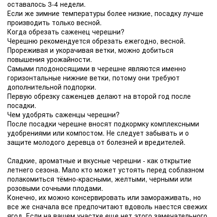
оставалось 3-4 недели.
Если же зимние температуры более низкие, посадку лучше
производить только весной.
Когда обрезать саженец черешни?
Черешню рекомендуется обрезать ежегодно, весной.
Прореживая и укорачивая ветки, можно добиться
повышения урожайности.
Самыми плодоносящими в черешне являются именно
горизонтальные нижние ветки, потому они требуют
дополнительной подпорки.
Первую обрезку саженцев делают на второй год после
посадки.
Чем удобрять саженцы черешни?
После посадки черешне вносят подкормку комплексными
удобрениями или компостом. Не следует забывать и о
защите молодого деревца от болезней и вредителей.
Сладкие, ароматные и вкусные черешни - как открытие
летнего сезона. Мало кто может устоять перед соблазном
полакомиться тёмно-красными, желтыми, черными или
розовыми сочными плодами.
Конечно, их можно консервировать или замораживать, но
все же сначала все предпочитают вдоволь наестся свежих
ягод. Если на вашем участке еще нет этого замечательного