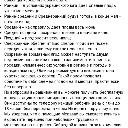
Ранний – в условиях украинского юга дает спелые плоды
уже в мае месяце;
Ранне-средний и Среднеранний будут готовы в конце мая –
начале июня;
Средний – как правило, дает плоды весь июнь;
Средне-поздний – созревает в июне и в начале июля;
Поздний – плодоносит весь июль;
Сверхранний обеспечит Вас спелой ягодой не позже
середины мая, если ему хватает света и тепла.
Созревание ароматных ягод может наступать двумя
неделями раньше или позже, в зависимости от места
посадки, климатических условий в регионе и погоды в
конкретный год. Обычно рекомендуется высаживать на
участке несколько сортов. Такой прием позволит
обеспечить себя свежей ягодой на 3 месяца, практически
без перерыва.
По вопросам выращивания вы можете получить бесплатную
консультацию квалифицированных специалистов магазина.
Они доступны по телефону каждый рабочий день с 10-и до
18 часов, без перерыва, а через Интернет – круглосуточно.
Мы уверены, что с помощью Megasad вы сможете купить и
вырастить черешню при небольших трудовых и
материальных затратах. Соблюдайте лишь агротехнические