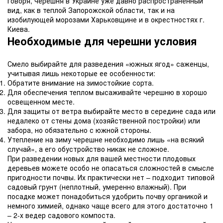
говоря, черешня в Украине уже давно распространенный
вид, как в теплой Запорожской области, так и на
изобилующей морозами Харьковщине и в окрестностях г.
Киева.
Необходимые для черешни условия
Смело выбирайте для разведения «южных ягод» саженцы,
учитывая лишь некоторые ее особенности:
Обратите внимание на зимостойкие сорта.
Для обеспечения теплом высаживайте черешню в хорошо
освещенном месте.
Для защиты от ветра выбирайте место в середине сада или
недалеко от стены дома (хозяйственной постройки) или
забора, но обязательно с южной стороны.
Утепление на зиму черешне необходимо лишь «на всякий
случай», а его обустройство никак не сложное.
При разведении новых для вашей местности плодовых
деревьев можете особо не опасаться сложностей в смысле
пригодности почвы. Их практически нет – подходит типовой
садовый грунт (неплотный, умеренно влажный). При
посадке может понадобиться удобрить почву органикой и
немного химией, однако чаще всего для этого достаточно 1
– 2-х ведер садового компоста.