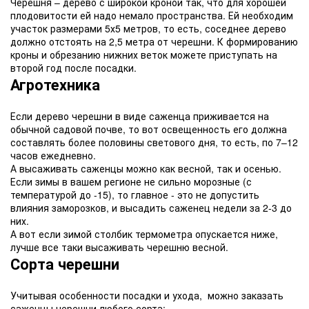
Черешня – дерево с широкой кроной так, что для хорошей
плодовитости ей надо немало пространства. Ей необходим
участок размерами 5х5 метров, то есть, соседнее дерево
должно отстоять на 2,5 метра от черешни. К формированию
кроны и обрезанию нижних веток можете приступать на
второй год после посадки.
Агротехника
Если дерево черешни в виде саженца приживается на
обычной садовой почве, то вот освещенность его должна
составлять более половины светового дня, то есть, по 7–12
часов ежедневно.
А высаживать саженцы можно как весной, так и осенью.
Если зимы в вашем регионе не сильно морозные (с
температурой до -15), то главное - это не допустить
влияния заморозков, и высадить саженец недели за 2-3 до
них.
А вот если зимой столбик термометра опускается ниже,
лучше все таки высаживать черешню весной.
Сорта черешни
Учитывая особенности посадки и ухода, можно заказать
саженцы черешни любого сорта: