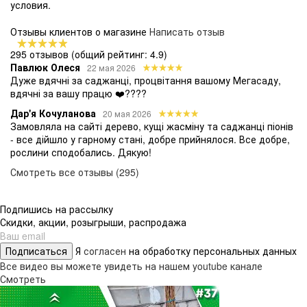
условия.
Отзывы клиентов о магазине
Написать отзыв
295 отзывов
(общий рейтинг: 4.9)
Павлюк Олеся
22 мая 2026
Дуже вдячні за саджанці, процвітання вашому Мегасаду,
вдячні за вашу працю ❤️????
Дар'я Кочуланова
20 мая 2026
Замовляла на сайті дерево, кущі жасміну та саджанці піонів
- все дійшло у гарному стані, добре прийнялося. Все добре,
рослини сподобались. Дякую!
Смотреть все отзывы (295)
Подпишись на рассылку
Скидки, акции, розыгрыши, распродажа
Подписаться
Я
согласен
на обработку персональных данных
Все видео вы можете увидеть на нашем youtube канале
Смотреть