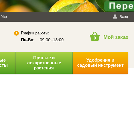
енциальности
Укр
Публичная оферта
Вход
График работы:
Мой заказ
0
Пн-Вс:
09:00–18:00
Пряные и
ные
Удобрения и
лекарственные
усты
садовый инструмент
растения