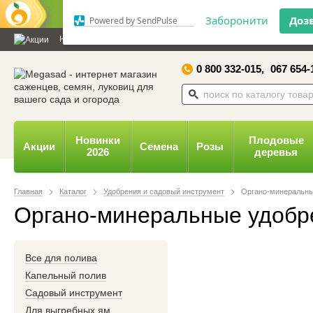
Дозвольте сайту megasad.net
відправляти вам сповіщення на
Новости и статьи
Каталог
Контакты
Отзывы
Дарим
робочий стіл.
0 800 332-015,
067 654-
Заборонити
Доз
Powered by SendPulse
Новинки
Плодовые
Акции
Семена
Розы
2026
деревья
Главная
Каталог
Удобрения и садовый инструмент
Органо-минеральны
Органо-минеральные удобр
Все для полива
Капельный полив
Садовый инструмент
Для выгребных ям