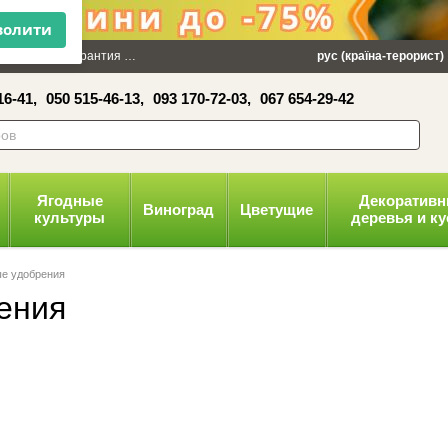
×
 100 грн
Гарантия
Упаковка
Оплата и доставка
рус (країна-терорист)
Политика конфид
16-41,
050 515-46-13,
093 170-72-03,
067 654-29-42
волити
Ягодные
Декоратив
Виноград
Цветущие
культуры
деревья и к
е удобрения
ения