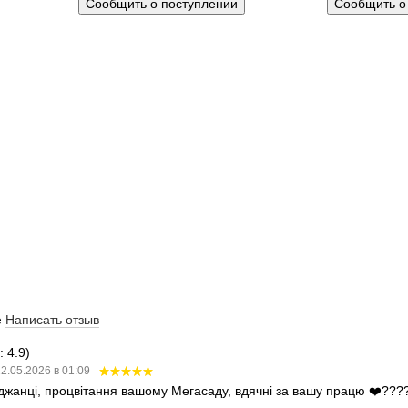
Сообщить о поступлении
Сообщить о
е
Написать отзыв
 4.9)
2.05.2026 в 01:09
аджанці, процвітання вашому Мегасаду, вдячні за вашу працю ❤️???