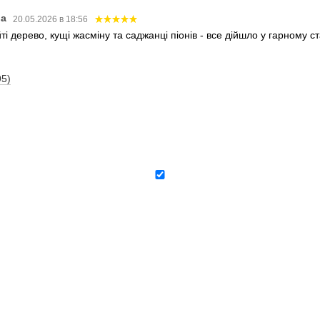
ва
20.05.2026 в 18:56
і дерево, кущі жасміну та саджанці піонів - все дійшло у гарному 
95)