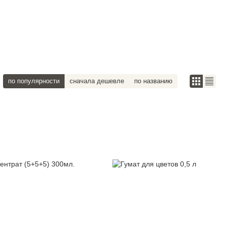
по популярности
сначала дешевле
по названию