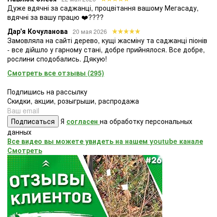
Дуже вдячні за саджанці, процвітання вашому Мегасаду,
вдячні за вашу працю ❤️????
Дар'я Кочуланова
20 мая 2026
Замовляла на сайті дерево, кущі жасміну та саджанці піонів
- все дійшло у гарному стані, добре прийнялося. Все добре,
рослини сподобались. Дякую!
Смотреть все отзывы (295)
Подпишись на рассылку
Скидки, акции, розыгрыши, распродажа
Подписаться
Я
согласен
на обработку персональных
данных
Все видео вы можете увидеть на нашем youtube канале
Смотреть