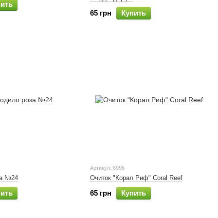
пить
65 грн
Купить
Артикул: 6996
а №24
Очиток "Корал Риф" Coral Reef
пить
65 грн
Купить