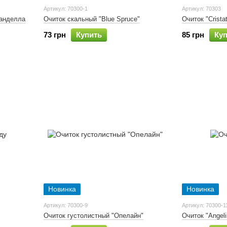
Артикул: 70300-1
Артикул: 70303
Санделла
Очиток скальный "Blue Spruce"
Очиток "Crist
73 грн
Купить
85 грн
Ку
Новинка
Новинка
Артикул: 70300-9
Артикул: 70300-1
Очиток густолистный "Опелайн"
Очиток "Angeli