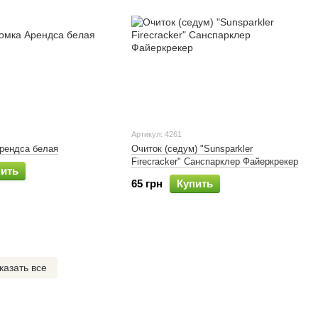
Артикул: 4261
рендса белая
Очиток (седум) "Sunsparkler
Firecracker" Санспарклер Файеркрекер
пить
65 грн
Купить
казать все