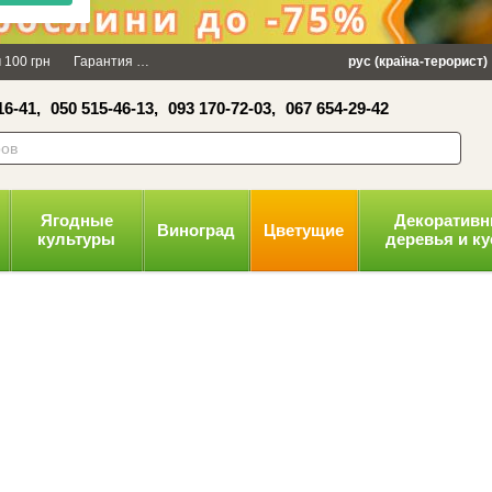
×
 100 грн
Гарантия
Упаковка
Оплата и доставка
рус (країна-терорист)
Политика конфид
16-41,
050 515-46-13,
093 170-72-03,
067 654-29-42
волити
Ягодные
Декоратив
Виноград
Цветущие
культуры
деревья и к