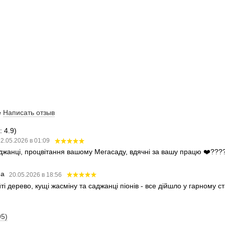
е
Написать отзыв
 4.9)
2.05.2026 в 01:09
аджанці, процвітання вашому Мегасаду, вдячні за вашу працю ❤️???
ва
20.05.2026 в 18:56
і дерево, кущі жасміну та саджанці піонів - все дійшло у гарному 
95)