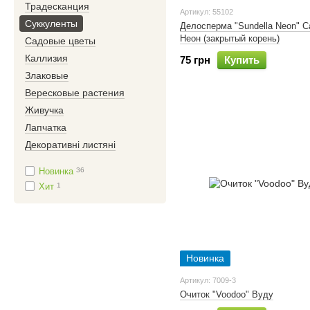
Традесканция
Артикул: 55102
Суккуленты
Делосперма "Sundella Neon" 
Неон (закрытый корень)
Садовые цветы
Каллизия
75 грн
Купить
Злаковые
Вересковые растения
Живучка
Лапчатка
Декоративні листяні
Новинка
36
Хит
1
Новинка
Артикул: 7009-3
Очиток "Voodoo" Вуду