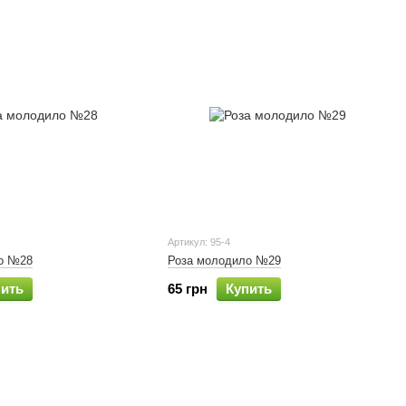
Артикул: 95-4
о №28
Роза молодило №29
пить
65 грн
Купить