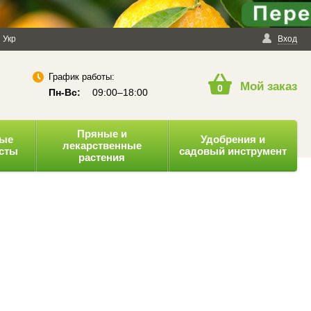
енциальности
Укр
Публичная оферта
Вход
График работы:
Мой заказ
0
Пн-Вс:
09:00–18:00
Пряные и
ные
Удобрения и
лекарственные
усты
садовый инструмент
растения