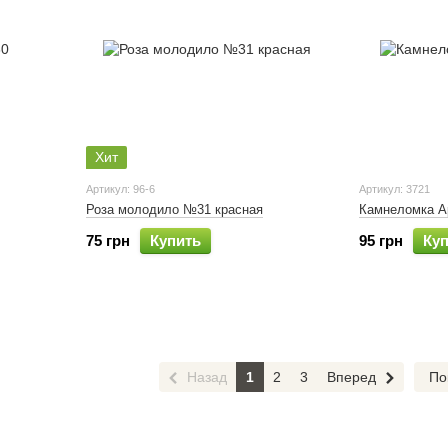
Хит
Артикул: 96-6
Артикул: 3721
Роза молодило №31 красная
Камнеломка А
75 грн
Купить
95 грн
Ку
Назад
1
2
3
Вперед
По