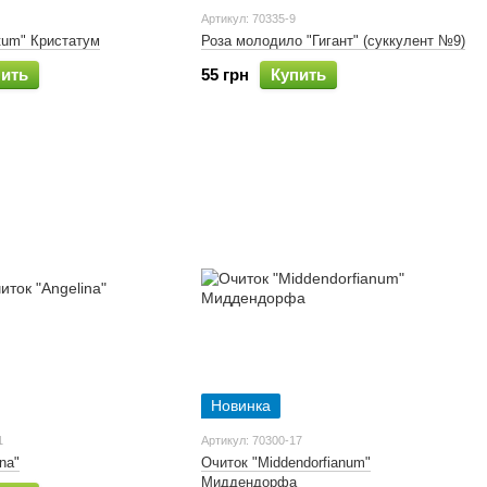
Артикул: 70335-9
atum" Кристатум
Роза молодило "Гигант" (суккулент №9)
пить
55 грн
Купить
Новинка
1
Артикул: 70300-17
na"
Очиток "Middendorfianum"
Миддендорфа