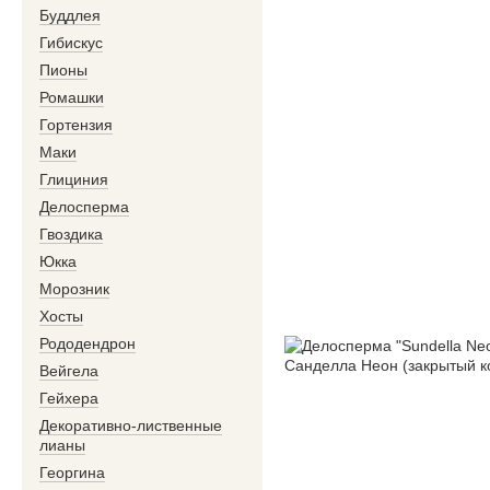
Буддлея
Гибискус
Пионы
Ромашки
Гортензия
Маки
Глициния
Делосперма
Гвоздика
Юкка
Морозник
Хосты
Рододендрон
Вейгела
Гейхера
Декоративно-лиственные
лианы
Георгина