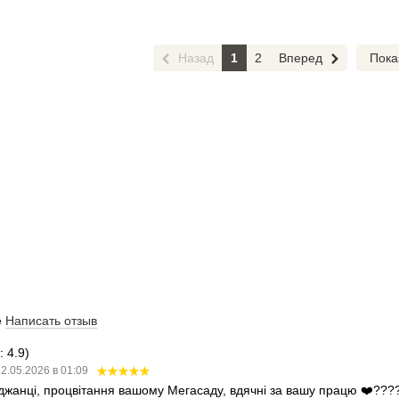
Назад
1
2
Вперед
Пока
е
Написать отзыв
 4.9)
2.05.2026 в 01:09
аджанці, процвітання вашому Мегасаду, вдячні за вашу працю ❤️???