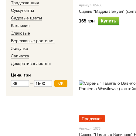
Традесканция
Артикул: 65468
Суккуленты
Сирень "Мадам Лемуан" (конт
Садовые цветы
165 грн
Купить
Каллизия
Злаковые
Вересковые растения
Живучка
Лапчатка
Декоративні листяні
Цена, грн
OK
Предзаказ
Артикул: 1073
Сирень "Память о Вавилове" 