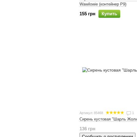
Wawilowie (контейнер Р9)
155 грн
Купить
Артикул: 85468
1
Сирень кустовая "Шарль Жол
136 грн
Сообщить о поступлении