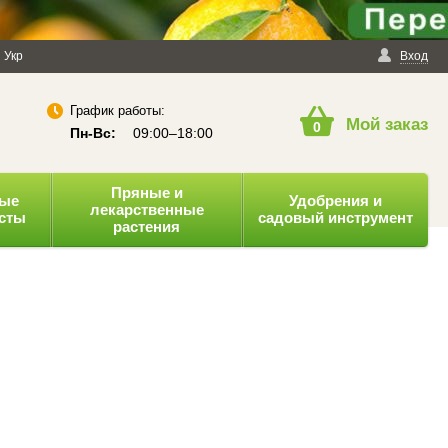
енциальности
Укр
Публичная оферта
Вход
График работы:
Мой заказ
0
Пн-Вс:
09:00–18:00
Пряные и
ные
Удобрения и
лекарственные
усты
садовый инструмент
растения