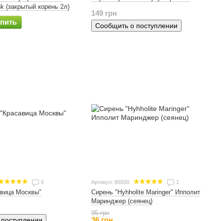
nk (закрытый корень 2л)
149 грн
пить
Сообщить о поступлении
6
Артикул: 85500
1
авица Москвы"
Сирень "Hyhholite Maringer" Ипполит
Маринджер (сеянец)
95 грн
36 грн
 поступлении