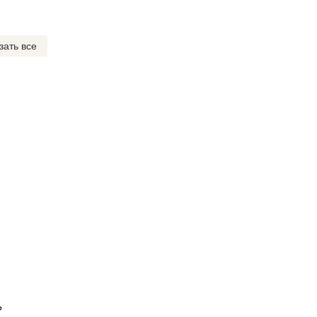
зать все
?