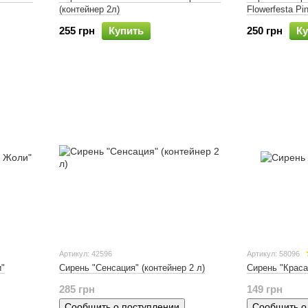
(контейнер 2л)
Flowerfesta Pi
255 грн
Купить
250 грн
Ку
Артикул: 42596
Артикул: 58096
Сирень "Сенсация" (контейнер 2 л)
и"
Сирень "Крас
285 грн
149 грн
Сообщить о поступлении
Сообщить о