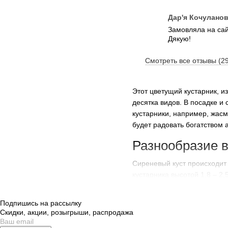
Дар'я Кочулано
Замовляла на сайт
Дякую!
Смотреть все отзывы (2
Этот цветущий кустарник, и
десятка видов. В посадке и
кустарники, например, жасм
будет радовать богатством 
Разнообразие 
Сиреневый куст происходит 
кустарника высотой 1,8 – 2,
Британские сирени Пьюп
Подпишись на рассылку
Венгерская сирень;
Скидки, акции, розыгрыши, распродажа
Гиацинтовая (гибридный 