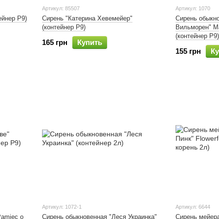
Артикул: 85507
Артикул: 1070
ейнер Р9)
Сирень "Катерина Хевемейер"
Сирень обыкн
(контейнер Р9)
Вильморен" Ma
(контейнер Р9)
165 грн
Купить
155 грн
Ку
Артикул: 1072-1
Артикул: 6644
Pamiec o
Сирень обыкновенная "Леся Украинка"
Сирень мейер