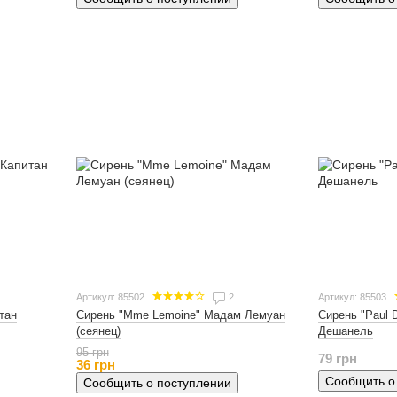
Артикул: 85502
2
Артикул: 85503
итан
Сирень "Mme Lemoine" Мадам Лемуан
Сирень "Paul 
(сеянец)
Дешанель
95 грн
79 грн
36 грн
Сообщить о
Сообщить о поступлении