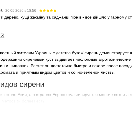
ва
20.05.2026 в 18:56
і дерево, кущі жасміну та саджанці піонів - все дійшло у гарному 
95)
звестный жителям Украины с детства бузок/ сирень демонстрирует
 содержании сиреневый куст выдвигает несложные агротехнические 
ин и шиповник. Растет он достаточно быстро и вскоре после посадк
аромата и приятным видом цветов и сочно-зеленой листвы.
видов сирени
из стран Азии, а в странах Европы культивируется многие сотни ле
5 метров (и более) есть:
л Глори Черчилль и Эстер Стейли;
сорт французского происхождения);