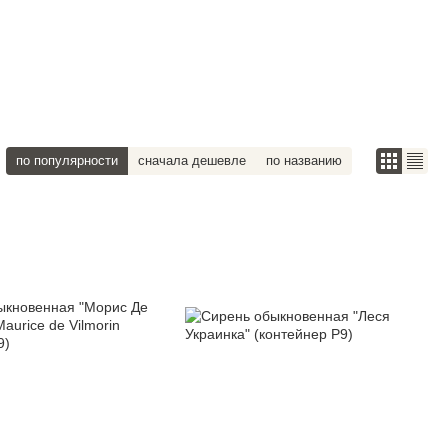
по популярности
сначала дешевле
по названию