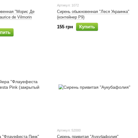
Артикул: 1072
овенная "Морис Де
Сирень обыкновенная "Леся Украинка"
urice de Vilmorin
(контейнер Р9)
155 грн
Купить
пить
Артикул: 52000
а "Флауефеста Пинк"
Сирень привитая "Аукубафолия"