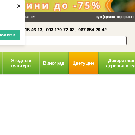
×
 100 грн
Гарантия
Упаковка
Оплата и доставка
рус (країна-терорист)
Политика конфид
16-41,
050 515-46-13,
093 170-72-03,
067 654-29-42
волити
Ягодные
Декоратив
Виноград
Цветущие
культуры
деревья и к