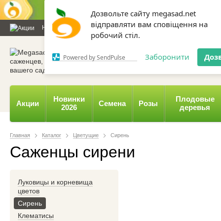
Дозвольте сайту megasad.net
відправляти вам сповіщення на
Новости и статьи
Каталог
Контакты
Отзывы
Дарим
робочий стіл.
0 800 332-015,
067 654-
Заборонити
Доз
Powered by SendPulse
Новинки
Плодовые
Акции
Семена
Розы
2026
деревья
Главная
Каталог
Цветущие
Сирень
Саженцы сирени
Луковицы и корневища
цветов
Сирень
Клематисы