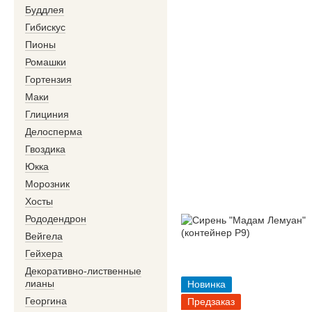
Буддлея
Гибискус
Пионы
Ромашки
Гортензия
Маки
Глициния
Делосперма
Гвоздика
Юкка
Морозник
Хосты
Рододендрон
Вейгела
Гейхера
Декоративно-лиственные
лианы
Новинка
Георгина
Предзаказ