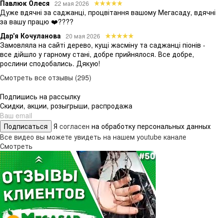
Павлюк Олеся
22 мая 2026
Дуже вдячні за саджанці, процвітання вашому Мегасаду, вдячні
за вашу працю ❤️????
Дар'я Кочуланова
20 мая 2026
Замовляла на сайті дерево, кущі жасміну та саджанці піонів -
все дійшло у гарному стані, добре прийнялося. Все добре,
рослини сподобались. Дякую!
Смотреть все отзывы (295)
Подпишись на рассылку
Скидки, акции, розыгрыши, распродажа
Подписаться
Я
согласен
на обработку персональных данных
Все видео вы можете увидеть на нашем youtube канале
Смотреть