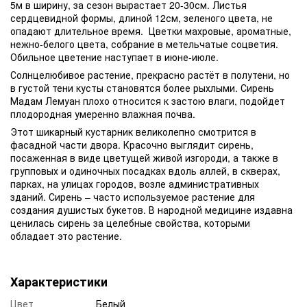
5м в ширину, за сезон вырастает 20-30см. Листья
сердцевидной формы, длиной 12см, зеленого цвета, не
опадают длительное время. Цветки махровые, ароматные,
нежно-белого цвета, собрание в метельчатые соцветия.
Обильное цветение наступает в июне-июле.
Солнцелюбивое растение, прекрасно растёт в полутени, но
в густой тени кусты становятся более рыхлыми. Сирень
Мадам Лемуан плохо относится к застою влаги, подойдет
плодородная умеренно влажная почва.
Этот шикарный кустарник великолепно смотрится в
фасадной части двора. Красочно выглядит сирень,
посаженная в виде цветущей живой изгороди, а также в
групповых и одиночных посадках вдоль аллей, в скверах,
парках, на улицах городов, возле административных
зданий. Сирень – часто используемое растение для
создания душистых букетов. В народной медицине издавна
ценилась сирень за целебные свойства, которыми
обладает это растение.
Характеристики
Цвет
Белый