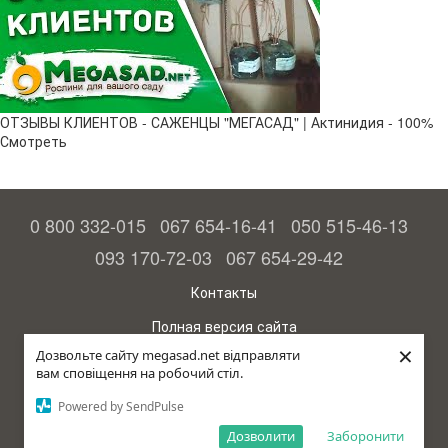
ОТЗЫВЫ КЛИЕНТОВ - САЖЕНЦЫ "МЕГАСАД" | Актинидия - 100%
Смотреть
0 800 332-015
067 654-16-41
050 515-46-13
093 170-72-03
067 654-29-42
Контакты
Полная версия сайта
×
Дозвольте сайту megasad.net відправляти
© 2015—2026
вам сповіщення на робочий стіл.
Megasad - гарантия высокого урожая
Powered by SendPulse
Укр
Дозволити
Заборонити