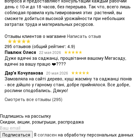
вопроса и предоставляют консультации каждый рабочий
день с 10-и до 18 часов, без перерыва. Так что, всего лишь
соблюдая правила культивирования этих растений, вы
сможете добиться высокой урожайности при небольших
затратах труда и материальных ресурсов.
Отзывы клиентов о магазине
Написать отзыв
295 отзывов
(общий рейтинг: 4.9)
Павлюк Олеся
22 мая 2026
Дуже вдячні за саджанці, процвітання вашому Мегасаду,
вдячні за вашу працю ❤️????
Дар'я Кочуланова
20 мая 2026
Замовляла на сайті дерево, кущі жасміну та саджанці піонів
- все дійшло у гарному стані, добре прийнялося. Все добре,
рослини сподобались. Дякую!
Смотреть все отзывы (295)
Подпишись на рассылку
Скидки, акции, розыгрыши, распродажа
Подписаться
Я
согласен
на обработку персональных данных