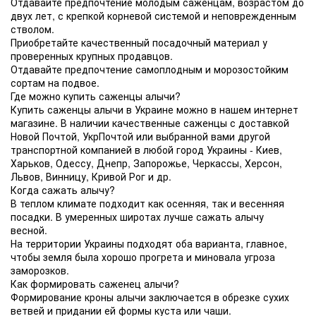
Отдавайте предпочтение молодым саженцам, возрастом до
двух лет, с крепкой корневой системой и неповрежденным
стволом.
Приобретайте качественный посадочный материал у
проверенных крупных продавцов.
Отдавайте предпочтение самоплодным и морозостойким
сортам на подвое.
Где можно купить саженцы алычи?
Купить саженцы алычи в Украине можно в нашем интернет
магазине. В наличии качественные саженцы с доставкой
Новой Почтой, УкрПочтой или выбранной вами другой
транспортной компанией в любой город Украины - Киев,
Харьков, Одессу, Днепр, Запорожье, Черкассы, Херсон,
Львов, Винницу, Кривой Рог и др.
Когда сажать алычу?
В теплом климате подходит как осенняя, так и весенняя
посадки. В умеренных широтах лучше сажать алычу
весной.
На территории Украины подходят оба варианта, главное,
чтобы земля была хорошо прогрета и миновала угроза
заморозков.
Как формировать саженец алычи?
Формирование кроны алычи заключается в обрезке сухих
ветвей и придании ей формы куста или чаши.