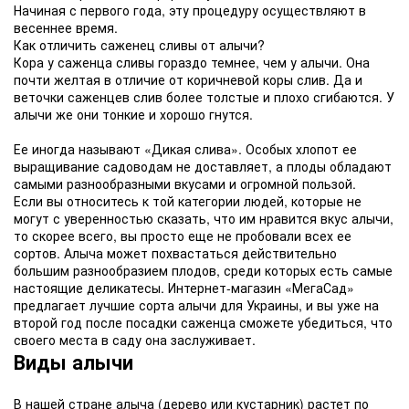
Начиная с первого года, эту процедуру осуществляют в
весеннее время.
Как отличить саженец сливы от алычи?
Кора у саженца сливы гораздо темнее, чем у алычи. Она
почти желтая в отличие от коричневой коры слив. Да и
веточки саженцев слив более толстые и плохо сгибаются. У
алычи же они тонкие и хорошо гнутся.
Ее иногда называют «Дикая слива». Особых хлопот ее
выращивание садоводам не доставляет, а плоды обладают
самыми разнообразными вкусами и огромной пользой.
Если вы относитесь к той категории людей, которые не
могут с уверенностью сказать, что им нравится вкус алычи,
то скорее всего, вы просто еще не пробовали всех ее
сортов. Алыча может похвастаться действительно
большим разнообразием плодов, среди которых есть самые
настоящие деликатесы. Интернет-магазин «МегаСад»
предлагает лучшие сорта алычи для Украины, и вы уже на
второй год после посадки саженца сможете убедиться, что
своего места в саду она заслуживает.
Виды алычи
В нашей стране алыча (дерево или кустарник) растет по