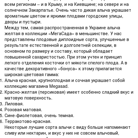
всем регионам – и в Крыму, и на Киевщине; на севере и на
солнечном Закарпатье. Очень часто дикая алыча украшает
ароматным цветом и яркими плодами городские улицы,
дворы и пустыри.
Между тем, самая распространенная в Украине алыча
желтая в коллекции «МегаСада» в меньшинстве. У нас
представлены плодовые диплоидные сорта, улучшенные в
результате естественной и долголетней селекции, в
основном по размеру и составу, который обладает
повышенной сахаристостью. При этом учтен и принцип
легкого отделения косточки от мякоти спелого плода. А в
качестве декоративного «бонуса» к этому прилагается
широкая цветовая гамма:
Алыча красная, крупноплодная и сочная украшает собой
коллекцию магазина Megasad.
Красно-желтая (персиковая) имеет особенно сладкий вкус и
матовую поверхность.
Лиловая.
Розовая матовая.
Сине-фиолетовая, очень темная.
Терракотово-красная.
Некоторые лучшие сорта алычи с виду больше напоминают
сливу или нектарин, и вкус у них не совсем алычовый,