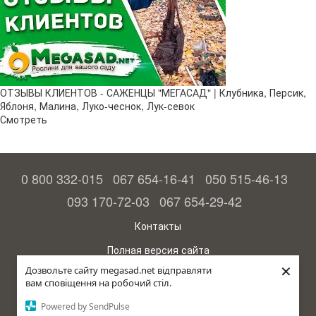
ОТЗЫВЫ КЛИЕНТОВ - САЖЕНЦЫ "МЕГАСАД" | Клубника, Персик,
Яблоня, Малина, Луко-чеснок, Лук-севок
Смотреть
0 800 332-015
067 654-16-41
050 515-46-13
093 170-72-03
067 654-29-42
Контакты
Полная версия сайта
×
Дозвольте сайту megasad.net відправляти
© 2015—2026
вам сповіщення на робочий стіл.
Megasad - гарантия высокого урожая
Powered by SendPulse
Укр