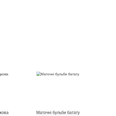
кова
Маточні бульби батату