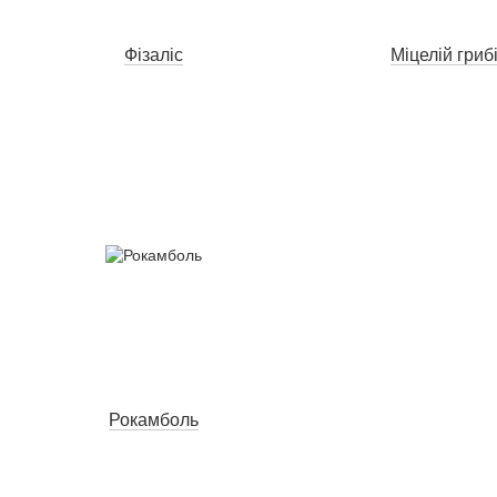
Фізаліс
Міцелій гриб
Рокамболь