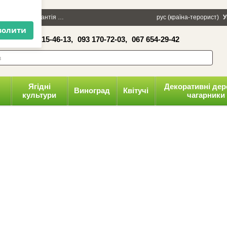
×
100 грн
Гарантія
Упаковка
Оплата і доставка
рус (країна-терорист)
Політика конфіденці
У
16-41,
050 515-46-13,
093 170-72-03,
067 654-29-42
волити
Ягідні
Декоративні дер
Виноград
Квітучі
культури
чагарники