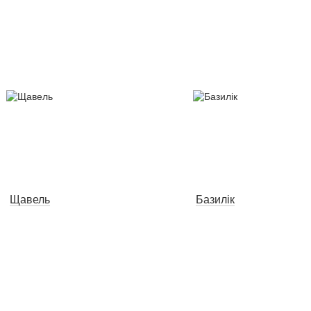
Щавель
Базилік