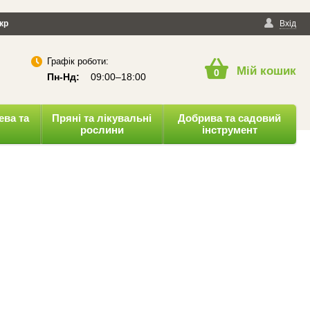
йності
кр
Публічна оферта
Вхід
Графік роботи:
Мій кошик
0
Пн-Нд:
09:00–18:00
ева та
Пряні та лікувальні
Добрива та садовий
рослини
інструмент