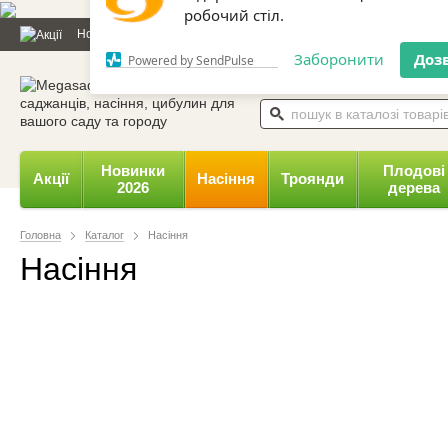
Дозвольте сайту megasad.net
Новини та статті
Каталог
Контакти
Відгуки
Даруємо 
відправляти вам сповіщення на
робочий стіл.
0 800 332-015,
067 654-
Заборонити
Доз
Powered by SendPulse
Новинки
Плодові
Акції
Насіння
Троянди
2026
дерева
Головна
Каталог
Насіння
Насіння