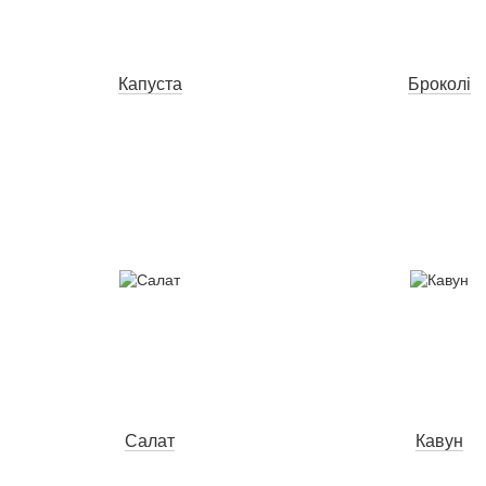
Капуста
Броколі
Салат
Кавун