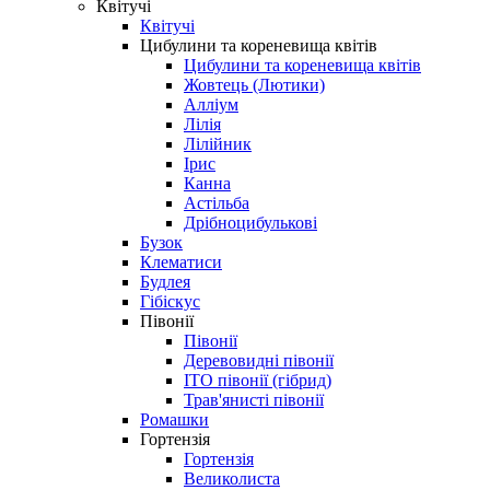
Квітучі
Квітучі
Цибулини та кореневища квітів
Цибулини та кореневища квітів
Жовтець (Лютики)
Алліум
Лілія
Лілійник
Ірис
Канна
Астільба
Дрібноцибулькові
Бузок
Клематиси
Будлея
Гібіскус
Півонії
Півонії
Деревовидні півонії
ІТО півонії (гібрид)
Трав'янисті півонії
Ромашки
Гортензія
Гортензія
Великолиста