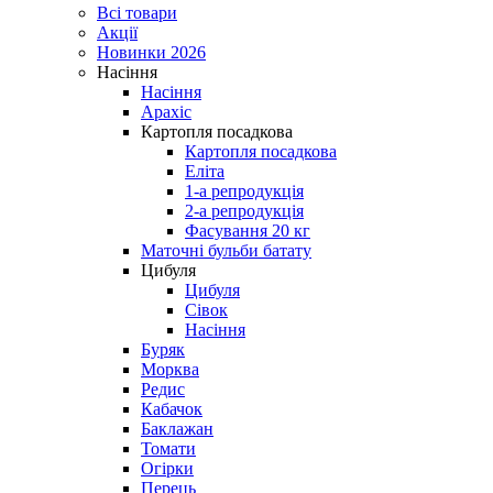
Всі товари
Акції
Новинки 2026
Насіння
Насіння
Арахіс
Картопля посадкова
Картопля посадкова
Еліта
1-а репродукція
2-а репродукція
Фасування 20 кг
Маточні бульби батату
Цибуля
Цибуля
Сівок
Насіння
Буряк
Морква
Редис
Кабачок
Баклажан
Томати
Огірки
Перець