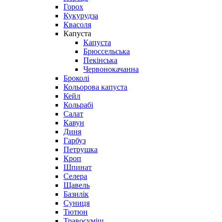
Горох
Кукурудза
Квасоля
Капуста
Капуста
Брюссельська
Пекінська
Червонокачанна
Броколі
Кольорова капуста
Кейл
Кольрабі
Салат
Кавун
Диня
Гарбуз
Петрушка
Кроп
Шпинат
Селера
Щавель
Базилік
Суниця
Тютюн
Травосуміш