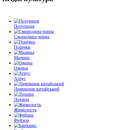
Полуниця
Смородина чорна
Порічки
Малина
Ожина
Аґрус
Лимонник китайський
Лохина
Жимолость
Фейхоа