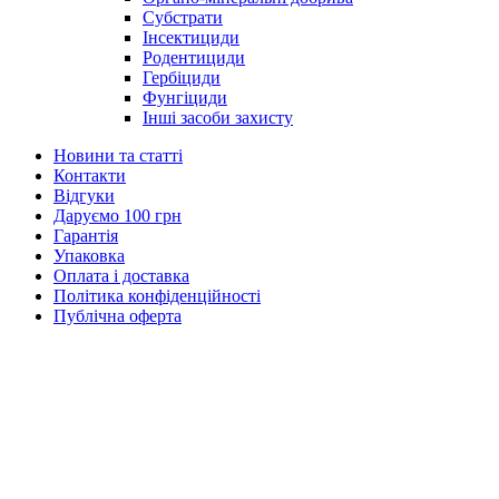
Субстрати
Інсектициди
Родентициди
Гербіциди
Фунгіциди
Інші засоби захисту
Новини та статті
Контакти
Відгуки
Даруємо 100 грн
Гарантія
Упаковка
Оплата і доставка
Політика конфіденційності
Публічна оферта