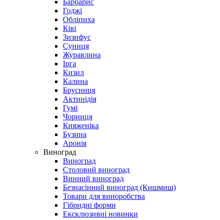
Барбарис
Годжі
Обліпиха
Ківі
Зизифус
Суниця
Журавлина
Ірга
Кизил
Калина
Брусниця
Актинідія
Гумі
Чорниця
Княженіка
Бузина
Аронія
Виноград
Виноград
Столовий виноград
Винний виноград
Безнасінний виноград (Кишмиш)
Товари для виноробства
Гібридні форми
Ексклюзивні новинки