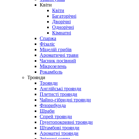
Квіти
Квіти
Багаторічні
Дворічні
Однорічні
Кімнатні
Спаржа
Фізаліс
Міцелій грибів
Ароматичні трави
Часник посівний
Мікрозелень
Рокамболь
Троянди
Троянди
Англійські троянди
Плетисті троянди
Чайно-гібридні троянди
Флорибунда
Шраби
Спрей троянди
Грунтопокривні троянди
Штамбові троянди
Ароматні троянди
Зрізочні сорти