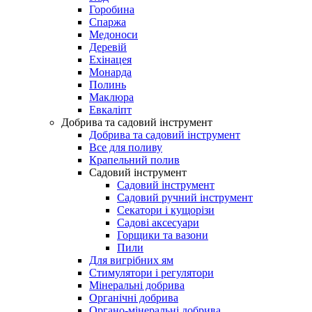
Горобина
Спаржа
Медоноси
Деревій
Ехінацея
Монарда
Полинь
Маклюра
Евкаліпт
Добрива та садовий інструмент
Добрива та садовий інструмент
Все для поливу
Крапельний полив
Садовий інструмент
Садовий інструмент
Садовий ручний інструмент
Секатори і кущорізи
Садові аксесуари
Горщики та вазони
Пили
Для вигрібних ям
Стимулятори і регулятори
Мінеральні добрива
Органічні добрива
Органо-мінеральні добрива