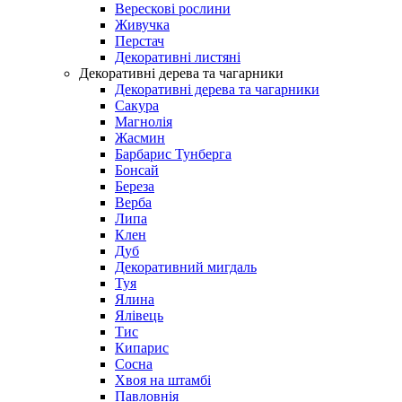
Верескові рослини
Живучка
Перстач
Декоративні листяні
Декоративні дерева та чагарники
Декоративні дерева та чагарники
Сакура
Магнолія
Жасмин
Барбарис Тунберга
Бонсай
Береза
Верба
Липа
Клен
Дуб
Декоративний мигдаль
Туя
Ялина
Ялівець
Тис
Кипарис
Сосна
Хвоя на штамбі
Павловнія