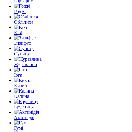
Барбарис
Годжі
Обліпиха
Ківі
Зизифус
Суниця
Журавлина
Ірга
Кизил
Калина
Брусниця
Актинідія
Гумі