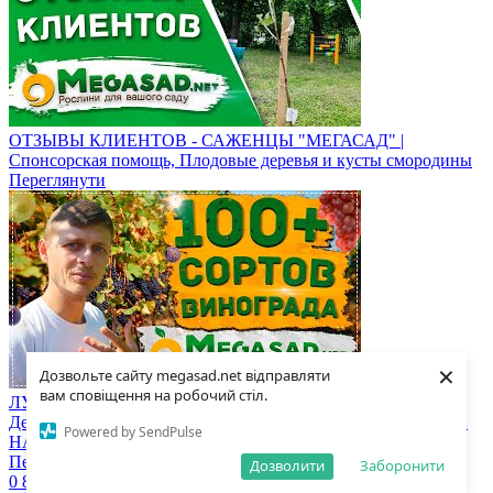
ОТЗЫВЫ КЛИЕНТОВ - САЖЕНЦЫ "МЕГАСАД" |
Cпонсорская помощь, Плодовые деревья и кусты смородины
Переглянути
×
Дозвольте сайту megasad.net відправляти
вам сповіщення на робочий стіл.
ЛУЧШИЕ СОРТА ВИНОГРАДА СОБРАНЫ В МЕГАСАД!
Дегустируем урожай нашего ПИТОМНИКА! КЛУБНИЧКА
Powered by SendPulse
НА ЗАКУСКУ)
Переглянути
Дозволити
Заборонити
0 800 332-015