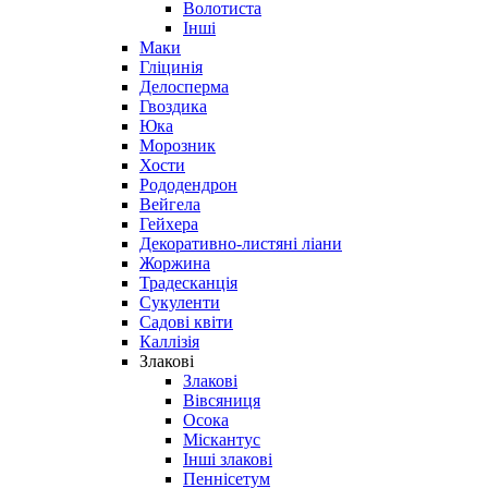
Волотиста
Інші
Маки
Гліцинія
Делосперма
Гвоздика
Юка
Морозник
Хости
Рододендрон
Вейгела
Гейхера
Декоративно-листяні ліани
Жоржина
Традесканція
Сукуленти
Садові квіти
Каллізія
Злакові
Злакові
Вівсяниця
Осока
Міскантус
Інші злакові
Пеннісетум