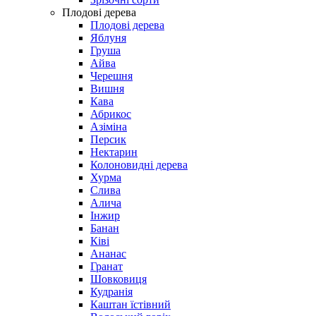
Плодові дерева
Плодові дерева
Яблуня
Груша
Айва
Черешня
Вишня
Кава
Абрикос
Азіміна
Персик
Нектарин
Колоновидні дерева
Хурма
Слива
Алича
Інжир
Банан
Ківі
Ананас
Гранат
Шовковиця
Кудранія
Каштан їстівний