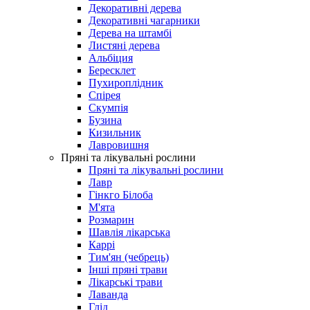
Декоративні дерева
Декоративні чагарники
Дерева на штамбі
Листяні дерева
Альбіция
Бересклет
Пухироплідник
Спірея
Скумпія
Бузина
Кизильник
Лавровишня
Пряні та лікувальні рослини
Пряні та лікувальні рослини
Лавр
Гінкго Білоба
М'ята
Розмарин
Шавлія лікарська
Каррі
Тим'ян (чебрець)
Інші пряні трави
Лікарські трави
Лаванда
Глід