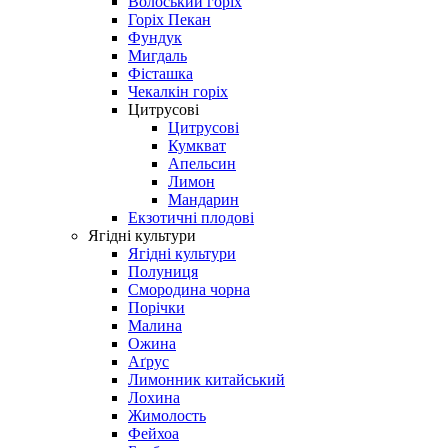
Волоський горіх
Горіх Пекан
Фундук
Мигдаль
Фісташка
Чекалкін горіх
Цитрусові
Цитрусові
Кумкват
Апельсин
Лимон
Мандарин
Екзотичні плодові
Ягідні культури
Ягідні культури
Полуниця
Смородина чорна
Порічки
Малина
Ожина
Аґрус
Лимонник китайський
Лохина
Жимолость
Фейхоа