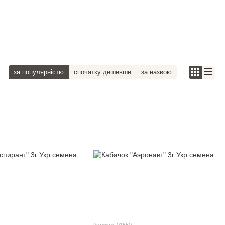
за популярністю
спочатку дешевше
за назвою