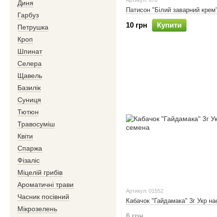
Артикул: 678
Диня
Патисон "Білий заварний крем"
Гарбуз
10 грн
Купити
Петрушка
Кроп
Шпинат
Селера
Щавель
Базилік
Суниця
Тютюн
Травосуміш
Квіти
Спаржа
Фізаліс
Міцелій грибів
Ароматичні трави
Артикул: 01552
Часник посівний
Кабачок "Гайдамака" 3г Укр на
Мікрозелень
6 грн