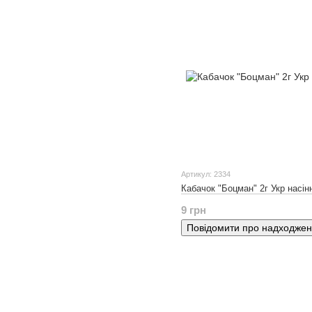
Артикул: 2334
Кабачок "Боцман" 2г Укр насін
9 грн
Повідомити про надходже