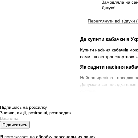
Замовляла на сайт
Дякую!
Переглянути всі відгуки 
Де купити кабачки в Ук
Купити насіння кабачків мо
вами іншою транспортною ком
Як садити насіння каба
Найпоширеніша - посадка на
Допускається посадка насін
систему.
Яке насіння кабачків 
Підпишись на розсилку
Вибір насіння залежить від 
Знижки, акції, розіграші, розпродаж
рішенням стане покупка насін
Підписатись
Насіння кабачків ціна залежа
популярний серед великих т
Я
погоджуюся
на обробку персональних даних