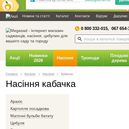
Дозвольте сайту megasad.net
відправляти вам сповіщення на
Новини та статті
Каталог
Контакти
Відгуки
Даруємо 
робочий стіл.
0 800 332-015,
067 654-
Заборонити
Доз
Powered by SendPulse
Новинки
Плодові
Акції
Насіння
Троянди
2026
дерева
Головна
Каталог
Насіння
Кабачок
Насіння кабачка
Арахіс
Картопля посадкова
Маточні бульби батату
Цибуля