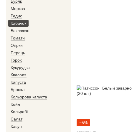
Буряк
Морква
Редис
Кабачок
Баклажан
Томати
Огірки
Перець
Горох
Кукурудза
Квасоля
Капуста
Броколі
Кольорова капуста
Кейл
Кольрабі
Салат
−5%
Кавун