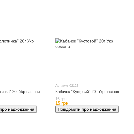
Артикул: 02123
инка" 20г Укр насіння
Кабачок "Кущовий" 20г Укр насіння
16 грн
15 грн
 про надходження
Повідомити про надходження