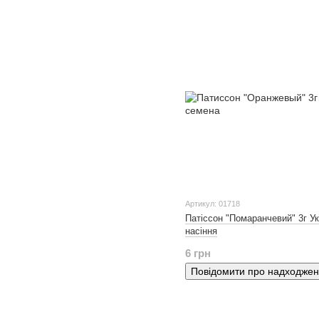
Артикул: 01718
Патіссон "Помаранчевий" 3г У
насіння
6 грн
Повідомити про надходже