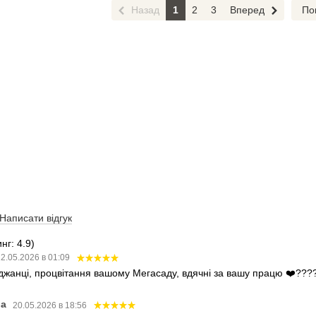
Назад
1
2
3
Вперед
По
Написати відгук
нг: 4.9)
2.05.2026 в 01:09
аджанці, процвітання вашому Мегасаду, вдячні за вашу працю ❤️???
ва
20.05.2026 в 18:56