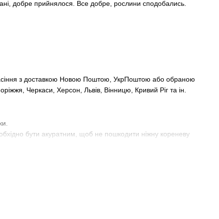
стані, добре прийнялося. Все добре, рослини сподобались.
а насіння з доставкою Новою Поштою, УкрПоштою або обраною
ріжжя, Черкаси, Херсон, Львів, Вінницю, Кривий Ріг та ін.
ки.
обхідно бути акуратним, щоб не пошкодити ніжну кореневу
 що підходить для зберігання. У будь-якому випадку найкращим
ість насіння.
и насіння на вагу. Купить насіння кабачків поштою - сервіс, дуже