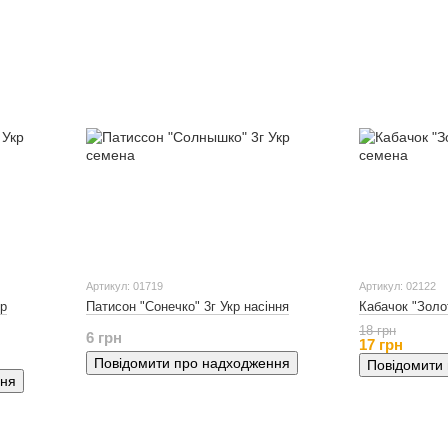
Артикул: 01719
Артикул: 02122
кр
Патисон "Сонечко" 3г Укр насіння
Кабачок "Золот
18 грн
6 грн
17 грн
Повідомити про надходження
Повідомити
ння