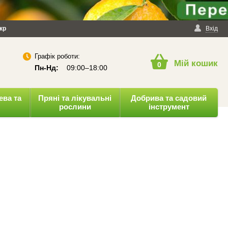
йності
кр
Публічна оферта
Вхід
Графік роботи:
Мій кошик
0
Пн-Нд:
09:00–18:00
ева та
Пряні та лікувальні
Добрива та садовий
рослини
інструмент