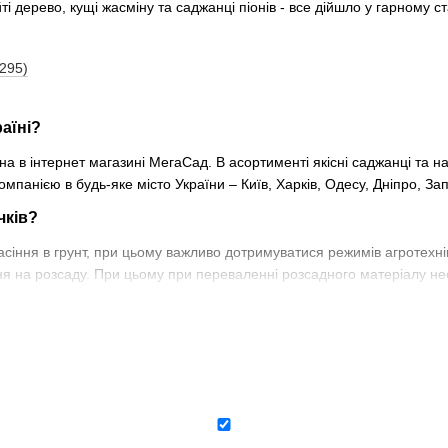
і дерево, кущі жасміну та саджанці піонів - все дійшло у гарному 
(295)
раїні?
жна в інтернет магазині МегаСад. В асортименті якісні саджанці т
панією в будь-яке місто України – Київ, Харків, Одесу, Дніпро, Запо
чків?
сіння в грунт, при цьому важливо дотримуватися режимів агротехні
ня на розсаду. При цьому при переваленні розсадного матеріалу не
найкраще?
того, чи ви хочете отримати ранній урожай, або виростити кабачок,
ня категорії F1 у перевірених великих продавців, які гарантують як
тиме від сорту та кількості насіння в упаковці. Найвигідніше купуват
а дрібних фірм.