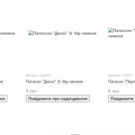
Артикул: 018970
Артикул: 018971
ня
Патисон "Диско" 3г Укр насіння
Патисон "Перл
5 грн
6 грн
ння
Повідомити про надходження
Повідомити