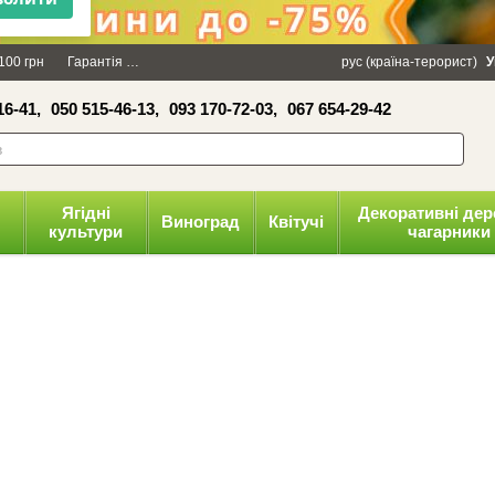
×
100 грн
Гарантія
Упаковка
Оплата і доставка
рус (країна-терорист)
Політика конфіденці
У
16-41,
050 515-46-13,
093 170-72-03,
067 654-29-42
волити
Ягідні
Декоративні дер
Виноград
Квітучі
культури
чагарники