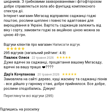
шкідників. З грибковими захворюваннями і фітофторозом
добре справляється зола або фунгіцид комплексного
спектра дії.
Інтернет-магазин Мегасад відправляє саджанці годжі
поштою, рослини щеплені і повністю адаптовані для
вирощування в Україні. Вартість саджанців залежить від
віку і сорту, замовити годжі за акційною ціною можна за
ціною 49 грн.
Відгуки клієнтів про магазин
Написати відгук
295 відгуків
(загальний рейтинг: 4.9)
Павлюк Олеся
22 травня 2026
Дуже вдячні за саджанці, процвітання вашому Мегасаду,
вдячні за вашу працю ❤️????
Дар'я Кочуланова
20 травня 2026
Замовляла на сайті дерево, кущі жасміну та саджанці піонів
- все дійшло у гарному стані, добре прийнялося. Все добре,
рослини сподобались. Дякую!
Переглянути всі відгуки (295)
Підпишись на розсилку