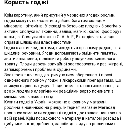
Користь годжі
Крім каротину, який присутній у червоних ягодах рослин,
годжі можуть похвалитися дійсно багатим складом
мінералів і вітамінів. У складі тибетських плодів - біологічно
активні сполуки клітковини, заліза, магнію, калію, фосфору і
кальцію. Сполуки вітамінів С, А, А, Е, В1 наділяють ягоди
справді цілющими властивостями.
Годжі є антиоксидантами, виводять з організму радіацію та
шкідливі речовини. Ягоди допомагають зміцнити пам'ять,
зняти запалення, поліпшити роботу шлунково-кишкового
тракту. Плоди дерези звичайної застосовують у разі мігрені,
запаморочень і проблем із судинами.
Застереження: слід дотримуватися обережності в разі
одночасного прийому годжі з лікарськими препаратами, що
знижують рівень цукру. Ягоди не мають протипоказань, та
все ж людям з алергічними реакціями варто починати з
мінімальної кількості ягід.
Купити годжі в Україні можна не в кожному магазині,
рослина є новинкою на ринку. Інтернет-магазин Мегасад
пропонує замовити саджанці годжі з доставкою поштою по
всій країні. Крім посадкового матеріалу в каталозі розсада і
цибулини квітів, добрива, засоби догляду за рослинами і