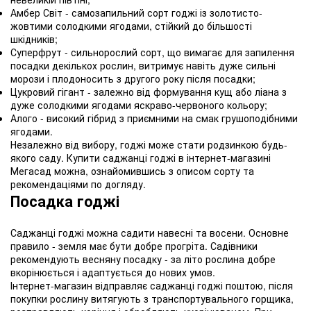
Амбер Світ - самозапильний сорт годжі із золотисто-
жовтими солодкими ягодами, стійкий до більшості
шкідників;
Суперфрут - сильнорослий сорт, що вимагає для запилення
посадки декількох рослин, витримує навіть дуже сильні
морози і плодоносить з другого року після посадки;
Цукровий гігант - залежно від формування кущ або ліана з
дуже солодкими ягодами яскраво-червоного кольору;
Алого - високий гібрид з приємними на смак грушоподібними
ягодами.
Незалежно від вибору, годжі може стати родзинкою будь-
якого саду. Купити саджанці годжі в інтернет-магазині
Мегасад можна, ознайомившись з описом сорту та
рекомендаціями по догляду.
Посадка годжі
Саджанці годжі можна садити навесні та восени. Основне
правило - земля має бути добре прогріта. Садівники
рекомендують весняну посадку - за літо рослина добре
вкорінюється і адаптується до нових умов.
Інтернет-магазин відправляє саджанці годжі поштою, після
покупки рослину витягують з транспортувального горщика,