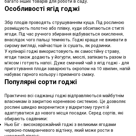
багато інших товарів для роботи в саду.
Особливості ягід годжі
Збір плодів проводять струшуванням куща. Під рослиною
розміщують полотно або плівку, куди обсипаються стиглі
ягоди. Під час ручного збирання відбувається окислення,
внаслідок чого пальці темніють. Годжі краще не вживати в
сирому вигляді, найчастіше їх сушать, як родзинки.
У кулінарії годжі використовують як самостійну страву,
ягоди також додають у йогурти, мюслі, запікають разом із
м'ясом і готують напої. Дуже смачний чай з ягід годжі - для
приготування плоди заварюють окропом на 10 хвилин, напій
набуває гарного кольору і приємного смаку.
Популярні сорти годжі
Практично всі саджанці годжі відправляються майбутнім
власникам із закритою кореневою системою. Це дозволяє
рослині швидко вкоренитися у відкритому грунті й
адаптуватися до нового місця посадки. Серед сортів, які
обирають садівники:
Нью Біг - високоврожайний годжі з великими ягодами
червоно-помаранчевого відтінку, який може рости в
невеликій півтіні;