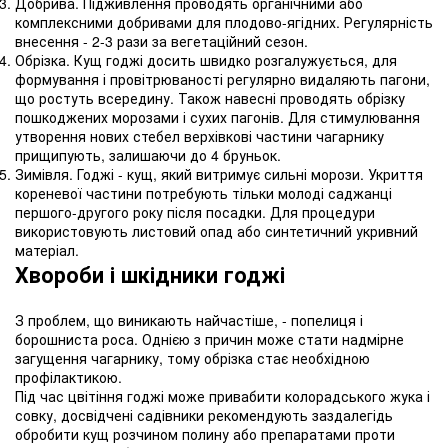
Добрива. Підживлення проводять органічними або
комплексними добривами для плодово-ягідних. Регулярність
внесення - 2-3 рази за вегетаційний сезон.
Обрізка. Кущ годжі досить швидко розгалужується, для
формування і провітрюваності регулярно видаляють пагони,
що ростуть всередину. Також навесні проводять обрізку
пошкоджених морозами і сухих пагонів. Для стимулювання
утворення нових стебел верхівкові частини чагарнику
прищипують, залишаючи до 4 бруньок.
Зимівля. Годжі - кущ, який витримує сильні морози. Укриття
кореневої частини потребують тільки молоді саджанці
першого-другого року після посадки. Для процедури
використовують листовий опад або синтетичний укривний
матеріал.
Хвороби і шкідники годжі
З проблем, що виникають найчастіше, - попелиця і
борошниста роса. Однією з причин може стати надмірне
загущення чагарнику, тому обрізка стає необхідною
профілактикою.
Під час цвітіння годжі може привабити колорадського жука і
совку, досвідчені садівники рекомендують заздалегідь
обробити кущ розчином полину або препаратами проти