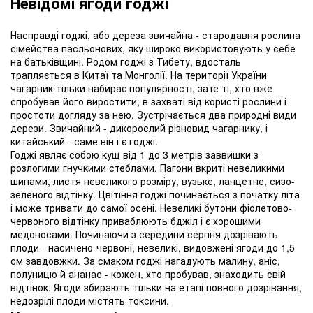
Невідомі ягоди годжі
Насправді годжі, або дереза звичайна - стародавня рослина
сімейства пасльонових, яку широко використовують у себе
на батьківщині. Родом годжі з Тибету, вдосталь
трапляється в Китаї та Монголії. На території України
чагарник тільки набирає популярності, зате ті, хто вже
спробував його виростити, в захваті від користі рослини і
простоти догляду за нею. Зустрічається два природні види
дерези. Звичайний - дикорослий різновид чагарнику, і
китайський - саме він і є годжі.
Годжі являє собою кущ від 1 до 3 метрів заввишки з
розлогими гнучкими стеблами. Пагони вкриті невеликими
шипами, листя невеликого розміру, вузьке, ланцетне, сизо-
зеленого відтінку. Цвітіння годжі починається з початку літа
і може тривати до самої осені. Невеликі бутони фіолетово-
червоного відтінку приваблюють бджіл і є хорошими
медоносами. Починаючи з середини серпня дозрівають
плоди - насичено-червоні, невеликі, видовжені ягоди до 1,5
см завдовжки. За смаком годжі нагадують малину, аніс,
полуницю й ананас - кожен, хто пробував, знаходить свій
відтінок. Ягоди збирають тільки на етапі повного дозрівання,
недозрілі плоди містять токсини.