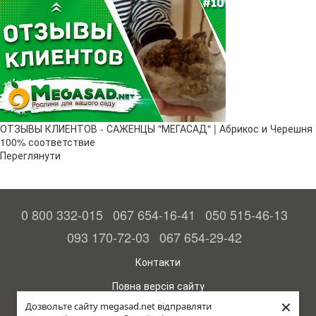
ОТЗЫВЫ КЛИЕНТОВ - САЖЕНЦЫ "МЕГАСАД" | Абрикос и Черешня
100% соответствие
Переглянути
0 800 332-015
067 654-16-41
050 515-46-13
093 170-72-03
067 654-29-42
Контакти
Повна версія сайту
×
Дозвольте сайту megasad.net відправляти
© 2015—2026