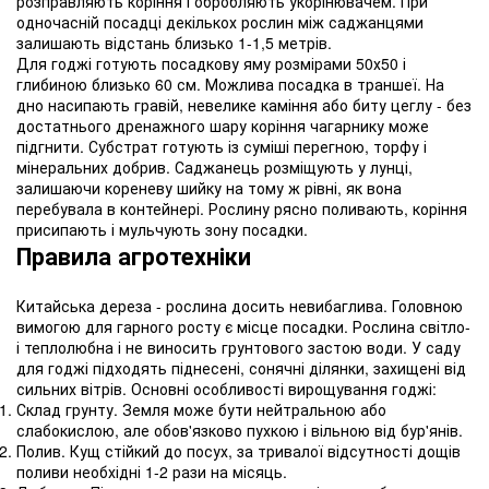
розправляють коріння і обробляють укорінювачем. При
одночасній посадці декількох рослин між саджанцями
залишають відстань близько 1-1,5 метрів.
Для годжі готують посадкову яму розмірами 50х50 і
глибиною близько 60 см. Можлива посадка в траншеї. На
дно насипають гравій, невелике каміння або биту цеглу - без
достатнього дренажного шару коріння чагарнику може
підгнити. Субстрат готують із суміші перегною, торфу і
мінеральних добрив. Саджанець розміщують у лунці,
залишаючи кореневу шийку на тому ж рівні, як вона
перебувала в контейнері. Рослину рясно поливають, коріння
присипають і мульчують зону посадки.
Правила агротехніки
Китайська дереза - рослина досить невибаглива. Головною
вимогою для гарного росту є місце посадки. Рослина світло-
і теплолюбна і не виносить грунтового застою води. У саду
для годжі підходять піднесені, сонячні ділянки, захищені від
сильних вітрів. Основні особливості вирощування годжі:
Склад грунту. Земля може бути нейтральною або
слабокислою, але обов'язково пухкою і вільною від бур'янів.
Полив. Кущ стійкий до посух, за тривалої відсутності дощів
поливи необхідні 1-2 рази на місяць.