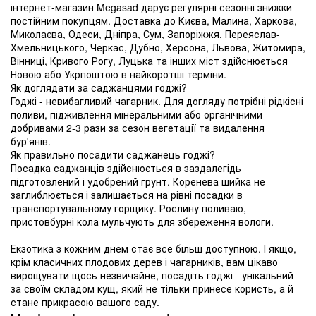
інтернет-магазин Megasad дарує регулярні сезонні знижки
постійним покупцям. Доставка до Києва, Малина, Харкова,
Миколаєва, Одеси, Дніпра, Сум, Запоріжжя, Переяслав-
Хмельницького, Черкас, Дубно, Херсона, Львова, Житомира,
Вінниці, Кривого Рогу, Луцька та інших міст здійснюється
Новою або Укрпоштою в найкоротші терміни.
Як доглядати за саджанцями годжі?
Годжі - невибагливий чагарник. Для догляду потрібні рідкісні
поливи, підживлення мінеральними або органічними
добривами 2-3 рази за сезон вегетації та видалення
бур'янів.
Як правильно посадити саджанець годжі?
Посадка саджанців здійснюється в заздалегідь
підготовлений і удобрений грунт. Коренева шийка не
заглиблюється і залишається на рівні посадки в
транспортувальному горщику. Рослину поливаю,
пристовбурні кола мульчують для збереження вологи.
Екзотика з кожним днем стає все більш доступною. І якщо,
крім класичних плодових дерев і чагарників, вам цікаво
вирощувати щось незвичайне, посадіть годжі - унікальний
за своїм складом кущ, який не тільки принесе користь, а й
стане прикрасою вашого саду.