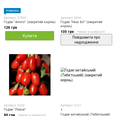
Новинка
Артикул: 37500
Артикул: 5540
Годжі "Алого" (закритий корінь)
Годжі "Нью Біг" (закритий
корінь)
126 грн
105 грн
Немає в наявності
Купити
Повідомити про
надходження
Артикул: 5042
Артикул: 5127
Годжі "Лхаса"
1
Годжі китайський (Тибетський)
95 грн
Немає в наявності