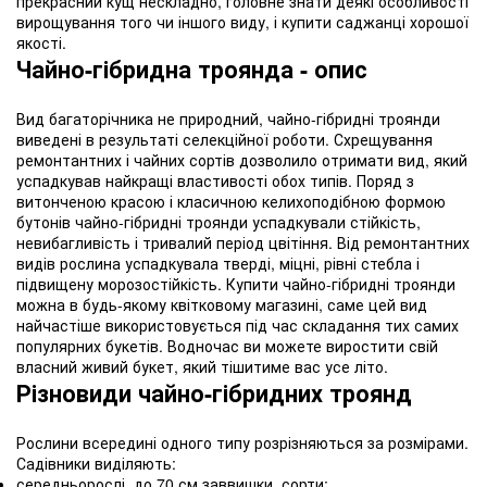
прекрасний кущ нескладно, головне знати деякі особливості
вирощування того чи іншого виду, і купити саджанці хорошої
якості.
Чайно-гібридна троянда - опис
Вид багаторічника не природний, чайно-гібридні троянди
виведені в результаті селекційної роботи. Схрещування
ремонтантних і чайних сортів дозволило отримати вид, який
успадкував найкращі властивості обох типів. Поряд з
витонченою красою і класичною келихоподібною формою
бутонів чайно-гібридні троянди успадкували стійкість,
невибагливість і тривалий період цвітіння. Від ремонтантних
видів рослина успадкувала тверді, міцні, рівні стебла і
підвищену морозостійкість. Купити чайно-гібридні троянди
можна в будь-якому квітковому магазині, саме цей вид
найчастіше використовується під час складання тих самих
популярних букетів. Водночас ви можете виростити свій
власний живий букет, який тішитиме вас усе літо.
Різновиди чайно-гібридних троянд
Рослини всередині одного типу розрізняються за розмірами.
Садівники виділяють:
середньорослі, до 70 см заввишки, сорти;