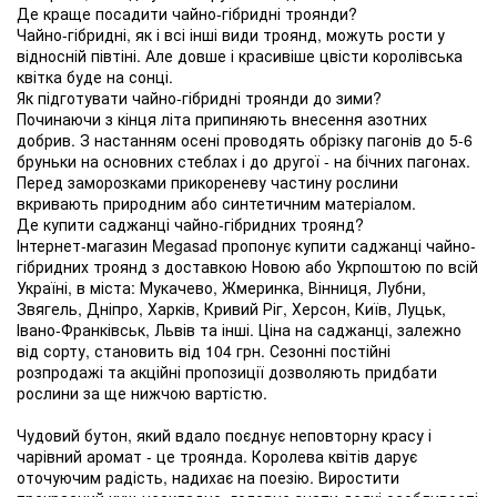
Де краще посадити чайно-гібридні троянди?
Чайно-гібридні, як і всі інші види троянд, можуть рости у
відносній півтіні. Але довше і красивіше цвісти королівська
квітка буде на сонці.
Як підготувати чайно-гібридні троянди до зими?
Починаючи з кінця літа припиняють внесення азотних
добрив. З настанням осені проводять обрізку пагонів до 5-6
бруньки на основних стеблах і до другої - на бічних пагонах.
Перед заморозками прикореневу частину рослини
вкривають природним або синтетичним матеріалом.
Де купити саджанці чайно-гібридних троянд?
Інтернет-магазин Megasad пропонує купити саджанці чайно-
гібридних троянд з доставкою Новою або Укрпоштою по всій
Україні, в міста: Мукачево, Жмеринка, Вінниця, Лубни,
Звягель, Дніпро, Харків, Кривий Ріг, Херсон, Київ, Луцьк,
Івано-Франківськ, Львів та інші. Ціна на саджанці, залежно
від сорту, становить від 104 грн. Сезонні постійні
розпродажі та акційні пропозиції дозволяють придбати
рослини за ще нижчою вартістю.
Чудовий бутон, який вдало поєднує неповторну красу і
чарівний аромат - це троянда. Королева квітів дарує
оточуючим радість, надихає на поезію. Виростити