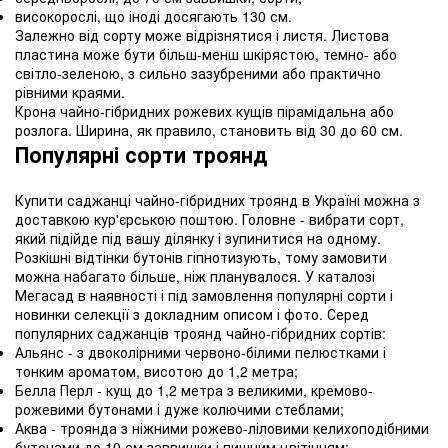
високорослі, що іноді досягають 130 см.
Залежно від сорту може відрізнятися і листя. Листова
пластина може бути більш-менш шкірястою, темно- або
світло-зеленою, з сильно зазубреними або практично
рівними краями.
Крона чайно-гібридних рожевих кущів пірамідальна або
розлога. Ширина, як правило, становить від 30 до 60 см.
Популярні сорти троянд
Купити саджанці чайно-гібридних троянд в Україні можна з
доставкою кур'єрською поштою. Головне - вибрати сорт,
який підійде під вашу ділянку і зупинитися на одному.
Розкішні відтінки бутонів гіпнотизують, тому замовити
можна набагато більше, ніж планувалося. У каталозі
Мегасад в наявності і під замовлення популярні сорти і
новинки селекції з докладним описом і фото. Серед
популярних саджанців троянд чайно-гібридних сортів:
Альянс - з двоколірними червоно-білими пелюстками і
тонким ароматом, висотою до 1,2 метра;
Белла Перл - кущ до 1,2 метра з великими, кремово-
рожевими бутонами і дуже колючими стеблами;
Аква - троянда з ніжними рожево-ліловими келихоподібними
бутонами до 10 см заввишки і пишним цвітінням;