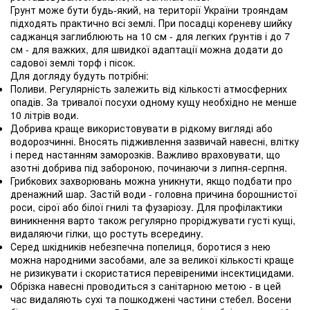
Грунт може бути будь-який, на території України трояндам
підходять практично всі землі. При посадці кореневу шийку
саджанця заглиблюють на 10 см - для легких ґрунтів і до 7
см - для важких, для швидкої адаптації можна додати до
садової землі торф і пісок.
Для догляду будуть потрібні:
Поливи. Регулярність залежить від кількості атмосферних
опадів. За тривалої посухи одному кущу необхідно не менше
10 літрів води.
Добрива краще використовувати в рідкому вигляді або
водорозчинні. Вносять підживлення зазвичай навесні, влітку
і перед настанням заморозків. Важливо враховувати, що
азотні добрива під забороною, починаючи з липня-серпня.
Грибкових захворювань можна уникнути, якщо подбати про
дренажний шар. Застій води - головна причина борошнистої
роси, сірої або білої гнилі та фузаріозу. Для профілактики
виникнення варто також регулярно проріджувати густі кущі,
видаляючи гілки, що ростуть всередину.
Серед шкідників небезпечна попелиця, боротися з нею
можна народними засобами, але за великої кількості краще
не ризикувати і скористатися перевіреними інсектицидами.
Обрізка навесні проводиться з санітарною метою - в цей
час видаляють сухі та пошкоджені частини стебел. Восени