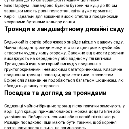
Блю Парфум - лавандово-бузкові бутони на кущі до 60 см
заввишки мають рвані пелюстки, квіти дуже ароматні;
Керіо - ідеальні для зрізання високі стебла з поодинокими
яскравими бутонами кольору сонця.
Троянди в ландшафтному дизайні саду
Будь-який із сортів обов'язково знайде місце у вашому саду.
Чайно-гібридні троянди можуть стати центром клумби або
створити чудову живу огорожу. Залежно від висоти рослини
висаджують на середньому або задньому тлі квітника.
Трояндовий кущ має гарний вигляд у поєднанні з
грунтопокривними і невисокими багаторічниками. Класичне
поєднання троянд і лаванди, крім естетики, є захистом.
Ефірні олії лаванди не подобаються багатьом шкідникам, які
обходять ділянку стороною.
Посадка та догляд за трояндами
Саджанці чайно-гібридних троянд після покупки замочують у
воді. Для кращої приживлюваності можна додати Епін або
укорінювач. Вибирають сонячні або в легкій півтіні місця.
Розміри посадкової ями мають бути такими, щоб коріння
розташовувалося вільно, не загинаючись.