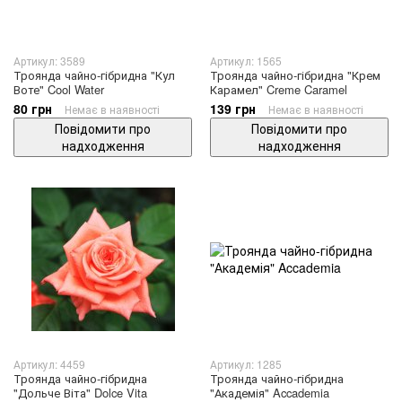
Артикул: 3589
Артикул: 1565
Троянда чайно-гібридна "Кул
Троянда чайно-гібридна "Крем
Воте" Cool Water
Карамел" Creme Caramel
80 грн
139 грн
Немає в наявності
Немає в наявності
Повідомити про
Повідомити про
надходження
надходження
Артикул: 4459
Артикул: 1285
Троянда чайно-гібридна
Троянда чайно-гібридна
"Дольче Віта" Dolce Vita
"Академія" Accademia