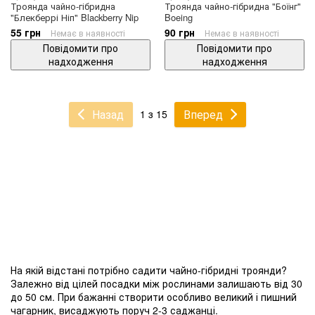
Троянда чайно-гібридна
Троянда чайно-гібридна "Боїнг"
"Блекберрі Ніп" Blackberry Nip
Boeing
55 грн
90 грн
Немає в наявності
Немає в наявності
Повідомити про
Повідомити про
надходження
надходження
Назад
Вперед
1 з 15
На якій відстані потрібно садити чайно-гібридні троянди?
Залежно від цілей посадки між рослинами залишають від 30
до 50 см. При бажанні створити особливо великий і пишний
чагарник, висаджують поруч 2-3 саджанці.