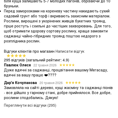
біля куща залишають 5-7 молодих пагонів, обрізаючи до 10
бруньки.
Перед заморозками на кореневу частину накидають сухий
садовий грунт або торф і вкривають захисним матеріалом.
Рослини, вирощені з укорінених живців букетних троянд,
гірше ростуть і схильні до частіших захворювань. Для того,
щоб отримати здорову сортову рослину, краще замовити
саджанці чайно-гібридних троянд поштою недорого з
розплідника рослин.
Відгуки клієнтів про магазин
Написати відгук
295 відгуків
(загальний рейтинг: 4.9)
Павлюк Олеся
22 травня 2026
Дуже вдячні за саджанці, процвітання вашому Мегасаду,
вдячні за вашу працю ❤️????
Дар'я Кочуланова
20 травня 2026
Замовляла на сайті дерево, кущі жасміну та саджанці піонів
- все дійшло у гарному стані, добре прийнялося. Все добре,
рослини сподобались. Дякую!
Переглянути всі відгуки (295)