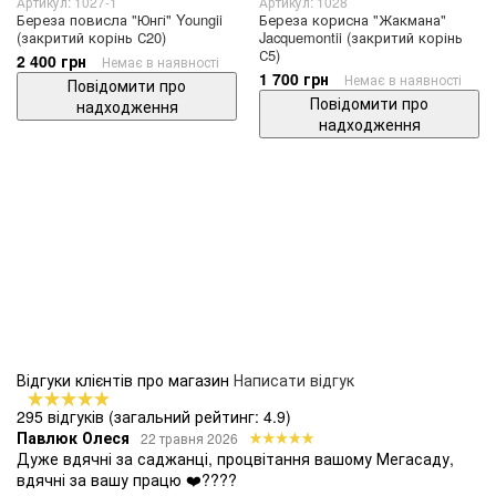
Артикул: 1027-1
Артикул: 1028
Береза ​​повисла "Юнгі" Youngii
Береза корисна "Жакмана"
(закритий корінь С20)
Jacquemontii (закритий корінь
С5)
2 400 грн
Немає в наявності
1 700 грн
Немає в наявності
Повідомити про
Повідомити про
надходження
надходження
Відгуки клієнтів про магазин
Написати відгук
295 відгуків
(загальний рейтинг: 4.9)
Павлюк Олеся
22 травня 2026
Дуже вдячні за саджанці, процвітання вашому Мегасаду,
вдячні за вашу працю ❤️????