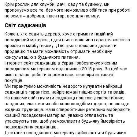
Крім рослин для клумби, дачі, саду та будинку, ми
пропонуємо все те, без чого неможливо обійтися при роботі
на землі – добрива, інвентар, все для поливу.
Світ саджанців
Кожен, хто садить дерево, хоче отримати надійний
посадковий матеріал, і для нього важлива гарантія якісного
врожаю в майбутньому. Для цього важливо довіряти
продавцю та мати можливість отримати необхідну
консультацію з будь-якого питання.
Інтернет сайт саджанців в Україні забезпечує якісним
посадковим матеріалом садівників з 2015 року. За цей час
якість нашої роботи спромоглася перевірити тисячі
покупців.
Ми гарантуємо можливість недорого купувати найкращі
саджанці з гарантією, найрізноманітніших сортів та видів.
На нашому сайті купити саджанці поштою декоративних,
плодових, екзотичних або колоноподібних дерев, не складе
жодних труднощів. Наші співробітники ретельно відбирають
кращий посадковий матеріал, уважно оглядають та
упаковують так, щоб унеможливити будь-яку ймовірність
пошкодження саджанців.
Доставка посадкового матеріалу здійснюється будь-яким