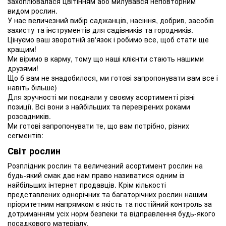
захоплювалася цвітінням або милувався неповторним
видом рослин.
У нас величезний вибір саджанців, насіння, добрив, засобів
захисту та інструментів для садівників та городників.
Цінуємо ваш зворотній зв'язок і робимо все, щоб стати ще
кращим!
Ми віримо в карму, тому що наші клієнти стають нашими
друзями!
Що б вам не знадобилося, ми готові запропонувати вам все і
навіть більше)
Для зручності ми поєднали у своєму асортименті різні
позиції. Всі вони з найбільших та перевірених роками
розсадників.
Ми готові запропонувати те, що вам потрібно, різних
сегментів:
Світ рослин
Розплідник рослин та величезний асортимент рослин на
будь-який смак дає нам право називатися одним із
найбільших інтернет продавців. Крім кількості
представлених однорічних та багаторічних рослин нашим
пріоритетним напрямком є ​​якість та постійний контроль за
дотриманням усіх норм безпеки та відправлення будь-якого
посадкового матеріалу.