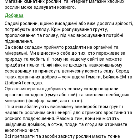
Магазин кімнатних рослин та інтернет магазин хвойних
рослин може здивувати кожного.
Добрива
Садові рослини, щойно висаджені або вже досягли зрілості,
потребують догляду. Крім розпушування грунту,
прополювання та поливу, під час вирощування потрібні
підживлення.
За своїм складом прийнято розділяти на органічні та
мінеральні. Ми відносимо себе до тих, хто переживає за
природу та любить її, тому на нашому сайті ви можете
придбати тільки ті, які ніяк не шкодять навколишньому
середовищу та принесуть величезну користь саду. Серед
таких органічних добрив – усім відомі Гумати, Байкал-ЕМ та
Добрий Господар.
Органо-мінеральні добрива у своєму складі поєднали
органічні складові (гумус або гній) та комплекс необхідних
мінералів (фосфор, калій, азот та ін).
І ті й інші збагачують виснажену землеробством грунт і
надають рослинам сил і енергії для стрімкого зростання та
рясного плодоношення. Разом з тим, вони не містять
шкідливих домішок, а отже, плоди та ягоди ви отримаєте
екологічно чисті.
Всі препарати та засоби захисту рослин мають точне