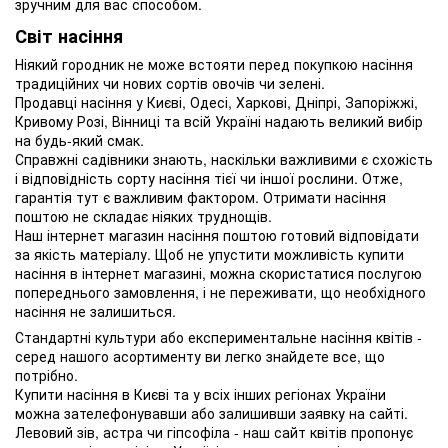
зручним для вас способом.
Світ насіння
Ніякий городник не може встояти перед покупкою насіння
традиційних чи нових сортів овочів чи зелені.
Продавці насіння у Києві, Одесі, Харкові, Дніпрі, Запоріжжі,
Кривому Розі, Вінниці та всій Україні надають великий вибір
на будь-який смак.
Справжні садівники знають, наскільки важливими є схожість
і відповідність сорту насіння тієї чи іншої рослини. Отже,
гарантія тут є важливим фактором. Отримати насіння
поштою не складає ніяких труднощів.
Наш інтернет магазин насіння поштою готовий відповідати
за якість матеріалу. Щоб не упустити можливість купити
насіння в інтернет магазині, можна скористатися послугою
попереднього замовлення, і не переживати, що необхідного
насіння не залишиться.
Стандартні культури або експериментальне насіння квітів -
серед нашого асортименту ви легко знайдете все, що
потрібно.
Купити насіння в Києві та у всіх інших регіонах України
можна зателефонувавши або залишивши заявку на сайті.
Левовий зів, астра чи гіпсофіла - наш сайт квітів пропонує