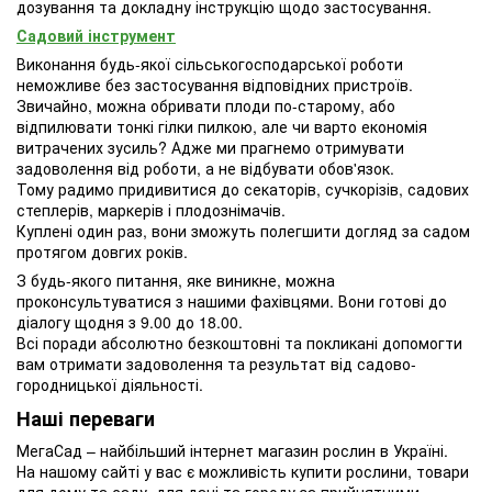
дозування та докладну інструкцію щодо застосування.
Садовий інструмент
Виконання будь-якої сільськогосподарської роботи
неможливе без застосування відповідних пристроїв.
Звичайно, можна обривати плоди по-старому, або
відпилювати тонкі гілки пилкою, але чи варто економія
витрачених зусиль? Адже ми прагнемо отримувати
задоволення від роботи, а не відбувати обов'язок.
Тому радимо придивитися до секаторів, сучкорізів, садових
степлерів, маркерів і плодознімачів.
Куплені один раз, вони зможуть полегшити догляд за садом
протягом довгих років.
З будь-якого питання, яке виникне, можна
проконсультуватися з нашими фахівцями. Вони готові до
діалогу щодня з 9.00 до 18.00.
Всі поради абсолютно безкоштовні та покликані допомогти
вам отримати задоволення та результат від садово-
городницької діяльності.
Наші переваги
МегаСад – найбільший інтернет магазин рослин в Україні.
На нашому сайті у вас є можливість купити рослини, товари
для дому та саду, для дачі та городу за прийнятними