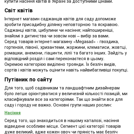
купити насіння квітів в Україні за доступними цінами.
Світ квітів
Інтернет магазин саджанців квітів для саду допоможе
зробити присадибну ділянку неповторною та яскравою.
Саджанці квітів, цибулини чи насіння; найпоширеніші,
знайомі з дитинства чи зовсім нові – вибір за вами.
Серед товарів інтернет-магазину «Megasad» - гвоздика,
гортензія, півонії, хризантеми, жоржини, клематиси, жовтці,
ромашки, анемони, гіацинти, лілії та багато інших. Зайдіть у
відповідний розділ і самі переконаєтеся в цьому.
Окремою категорією виділено троянди. Їх безліч видів,
сортів і квітів можуть оцінити навіть найвибагливіші покупці.
Путівник по сайту
Для того, щоб садівникам та ландшафтним дизайнерам
було легше орієнтуватися у величезній кількості позицій, ми
класифікували все за категоріями. Так що знайти все для
саду і городу не важко. Основні групи наших рослин:
Насіння
Серед того, що знаходиться в нашому каталозі, насіння
відведене особливе місце. Сегмент цієї категорії товарів
дуже великий, адже кожен овоч чи пряність має безліч