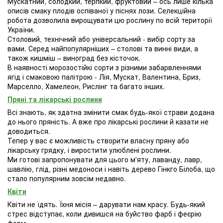
Мускатний, солодкий, терпкий, фруктовий – ось лише кілька
описів смаку плодів оспіваної у піснях лози. Селекційна
робота дозволила вирощувати цю рослину по всій території
України.
Столовий, технічний або універсальний - вибір сорту за
вами. Серед найпопулярніших – столові та винні види, а
також кишміш – виноград без кісточок.
В наявності морозостійкі сорти з різними забарвленнями
ягід і смаковою палітрою - Лія, Мускат, Валентина, Бриз,
Марселло, Хамелеон, Рислінг та багато інших.
Пряні та лікарські рослини
Всі знають, як здатна змінити смак будь-якої страви додана
до нього пряність. А вже про лікарські рослини й казати не
доводиться.
Тепер у вас є можливість створити власну пряну або
лікарську грядку, і виростити улюблені рослини.
Ми готові запропонувати для цього м'яту, лаванду, лавр,
шавлію, глід, різні медоноси і навіть дерево Гінкго Білоба, що
стало популярним зовсім недавно.
Квіти
Квіти не їдять. Їхня місія – дарувати нам красу. Будь-який
стрес відступає, коли дивишся на буйство фарб і феєрію