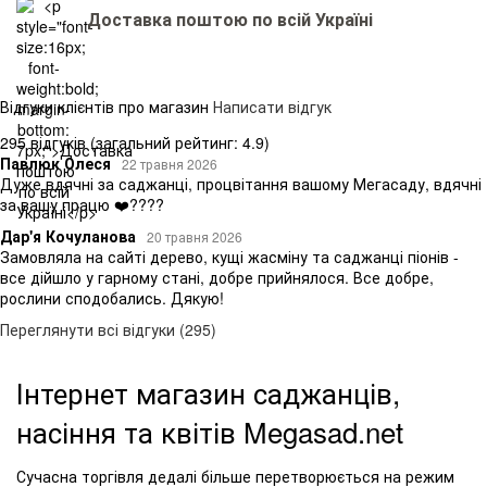
Доставка поштою по всій Україні
Відгуки клієнтів про магазин
Написати відгук
295 відгуків
(загальний рейтинг: 4.9)
Павлюк Олеся
22 травня 2026
Дуже вдячні за саджанці, процвітання вашому Мегасаду, вдячні
за вашу працю ❤️????
Дар'я Кочуланова
20 травня 2026
Замовляла на сайті дерево, кущі жасміну та саджанці піонів -
все дійшло у гарному стані, добре прийнялося. Все добре,
рослини сподобались. Дякую!
Переглянути всі відгуки (295)
Інтернет магазин саджанців,
насіння та квітів Megasad.net
Сучасна торгівля дедалі більше перетворюється на режим