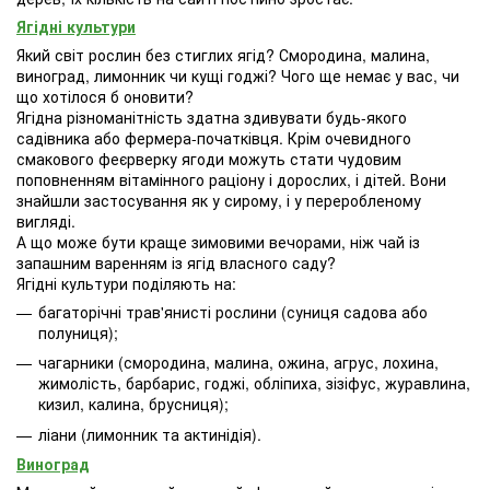
Ягідні культури
Який світ рослин без стиглих ягід? Смородина, малина,
виноград, лимонник чи кущі годжі? Чого ще немає у вас, чи
що хотілося б оновити?
Ягідна різноманітність здатна здивувати будь-якого
садівника або фермера-початківця. Крім очевидного
смакового феєрверку ягоди можуть стати чудовим
поповненням вітамінного раціону і дорослих, і дітей. Вони
знайшли застосування як у сирому, і у переробленому
вигляді.
А що може бути краще зимовими вечорами, ніж чай із
запашним варенням із ягід власного саду?
Ягідні культури поділяють на:
багаторічні трав'янисті рослини (суниця садова або
полуниця);
чагарники (смородина, малина, ожина, агрус, лохина,
жимолість, барбарис, годжі, обліпиха, зізіфус, журавлина,
кизил, калина, брусниця);
ліани (лимонник та актинідія).
Виноград