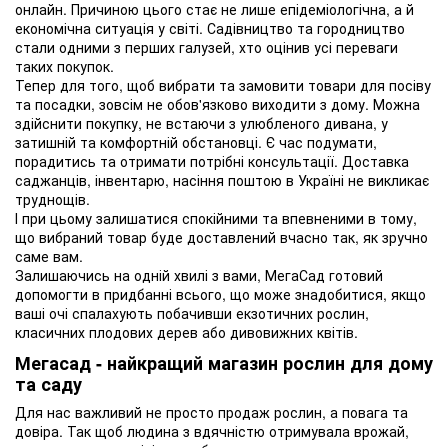
онлайн. Причиною цього стає не лише епідеміологічна, а й
економічна ситуація у світі. Садівництво та городництво
стали одними з перших галузей, хто оцінив усі переваги
таких покупок.
Тепер для того, щоб вибрати та замовити товари для посіву
та посадки, зовсім не обов'язково виходити з дому. Можна
здійснити покупку, не встаючи з улюбленого дивана, у
затишній та комфортній обстановці. Є час подумати,
порадитись та отримати потрібні консультації. Доставка
саджанців, інвентарю, насіння поштою в Україні не викликає
труднощів.
І при цьому залишатися спокійними та впевненими в тому,
що вибраний товар буде доставлений вчасно так, як зручно
саме вам.
Залишаючись на одній хвилі з вами, МегаСад готовий
допомогти в придбанні всього, що може знадобитися, якщо
ваші очі спалахують побачивши екзотичних рослин,
класичних плодових дерев або дивовижних квітів.
Мегасад - найкращий магазин рослин для дому
та саду
Для нас важливий не просто продаж рослин, а повага та
довіра. Так щоб людина з вдячністю отримувала врожай,