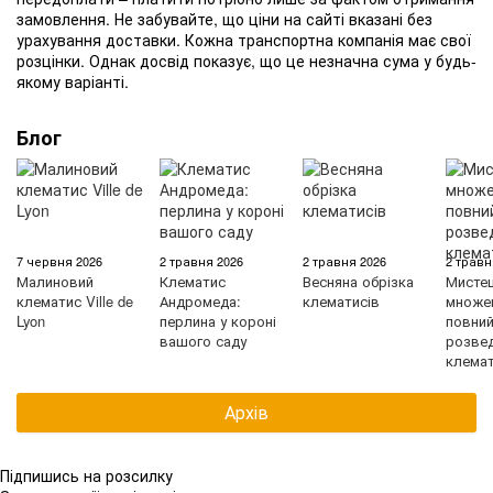
замовлення. Не забувайте, що ціни на сайті вказані без
урахування доставки. Кожна транспортна компанія має свої
розцінки. Однак досвід показує, що це незначна сума у ​​будь-
якому варіанті.
Блог
7 червня 2026
2 травня 2026
2 травня 2026
2 травн
Малиновий
Клематис
Весняна обрізка
Мисте
клематис Ville de
Андромеда:
клематисів
множен
Lyon
перлина у короні
повний 
вашого саду
розве
клемат
Архів
Підпишись на розсилку