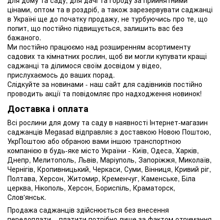
цінами, оптом та в роздріб, а також зарезервувати саджанці
в Україні ще до початку продажу, не турбуючись про те, що
попит, що постійно підвищується, залишить вас без
бажаного.
Ми постійно працюємо над розширенням асортименту
садових та кімнатних рослин, щоб ви могли купувати кращі
саджанці та ділимося своїм досвідом у відео,
прислухаємось до ваших порад.
Слідкуйте за новинами - наш сайт для садівників постійно
проводить акції та повідомляє про надходження новинок!
Доставка і оплата
Всі рослини для дому та саду в наявності Інтернет-магазин
саджанців Megasad відправляє з доставкою Новою Поштою,
УкрПоштою або обраною вами іншою транспортною
компанією в будь-яке місто України - Київ, Одеса, Харків,
Днепр, Мелитополь, Львів, Маріуполь, Запоріжжя, Миколаїв,
Чернігів, Кропивницький, Черкаси, Суми, Вінниця, Кривий ріг,
Полтава, Херсон, Житомир, Кременчуг, Каменське, Біла
церква, Нікополь, Херсон, Бориспіль, Краматорск,
Слов'янськ.
Продажа саджанців здійснюється без внесення
передоплати – платити потрібно лише за фактом отримання