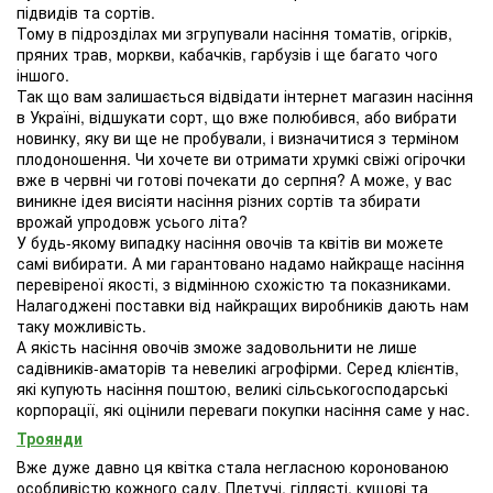
підвидів та сортів.
Тому в підрозділах ми згрупували насіння томатів, огірків,
пряних трав, моркви, кабачків, гарбузів і ще багато чого
іншого.
Так що вам залишається відвідати інтернет магазин насіння
в Україні, відшукати сорт, що вже полюбився, або вибрати
новинку, яку ви ще не пробували, і визначитися з терміном
плодоношення. Чи хочете ви отримати хрумкі свіжі огірочки
вже в червні чи готові почекати до серпня? А може, у вас
виникне ідея висіяти насіння різних сортів та збирати
врожай упродовж усього літа?
У будь-якому випадку насіння овочів та квітів ви можете
самі вибирати. А ми гарантовано надамо найкраще насіння
перевіреної якості, з відмінною схожістю та показниками.
Налагоджені поставки від найкращих виробників дають нам
таку можливість.
А якість насіння овочів зможе задовольнити не лише
садівників-аматорів та невеликі агрофірми. Серед клієнтів,
які купують насіння поштою, великі сільськогосподарські
корпорації, які оцінили переваги покупки насіння саме у нас.
Троянди
Вже дуже давно ця квітка стала негласною коронованою
особливістю кожного саду. Плетучі, гіллясті, кущові та