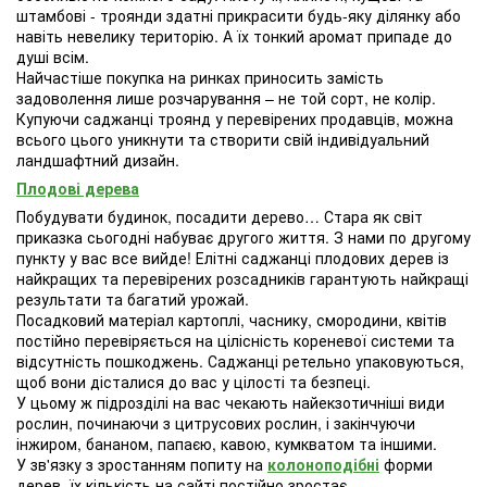
штамбові - троянди здатні прикрасити будь-яку ділянку або
навіть невелику територію. А їх тонкий аромат припаде до
душі всім.
Найчастіше покупка на ринках приносить замість
задоволення лише розчарування – не той сорт, не колір.
Купуючи саджанці троянд у перевірених продавців, можна
всього цього уникнути та створити свій індивідуальний
ландшафтний дизайн.
Плодові дерева
Побудувати будинок, посадити дерево… Стара як світ
приказка сьогодні набуває другого життя. З нами по другому
пункту у вас все вийде! Елітні саджанці плодових дерев із
найкращих та перевірених розсадників гарантують найкращі
результати та багатий урожай.
Посадковий матеріал картоплі, часнику, смородини, квітів
постійно перевіряється на цілісність кореневої системи та
відсутність пошкоджень. Саджанці ретельно упаковуються,
щоб вони дісталися до вас у цілості та безпеці.
У цьому ж підрозділі на вас чекають найекзотичніші види
рослин, починаючи з цитрусових рослин, і закінчуючи
інжиром, бананом, папаєю, кавою, кумкватом та іншими.
У зв'язку з зростанням попиту на
колоноподібні
форми
дерев, їх кількість на сайті постійно зростає.