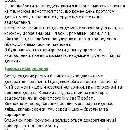
форм.
Якщо підібрати та висадити квіти з інтернет магазин насіння
квітів, можна домогтися того, що кожен день протягом
довгих місяців сад пахне і даруватиме естетичне
задоволення.
інтернет магазин квітів для саду може запропонувати ті, які
кожному добре знайомі - півонії, ромашки, іриси, лілії,
айстри, і ті, які здобули популярність порівняно недавно -
гібіскуси, клематиси чи павловнії.
З будь-якими з них прикрасити ділянку просто, а
задоволення, яке ви отримаєте, несумірне трудомістки по
догляду.
Декоративні рослини
Серед садових рослин більшість складають саме
декоративні рослини. І це цілком обгрунтовано - значний
їхній сегмент - це вічнозелені чагарники, грунтопокривні та
невеликі дерева. Кожний ландшафтний архітектор із
задоволенням використовує їх у своїй роботі.
Звичайно ж, серед хвойних рослин мова зараз йде про
ялівці, кипарисовики, туї, серед інших – бруслини та
барбариси.
Будь-якої пори року вони залишаються декоративними і
привертають до себе увагу.