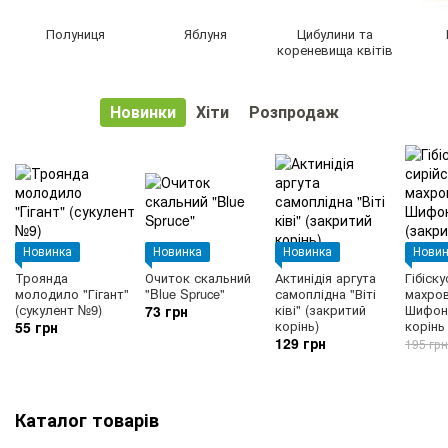
Полуниця
Яблуня
Цибулини та
кореневища квітів
Новинки
Хіти
Розпродаж
Новинка
Новинка
Новинка
Новин
Троянда
Очиток скальний
Актинідія аргута
Гібіск
молодило "Гігант"
"Blue Spruce"
самоплідна "Віті
махров
(сукулент №9)
ківі" (закритий
Шифон"
73 грн
корінь)
корінь
55 грн
129 грн
195 грн
Каталог товарів