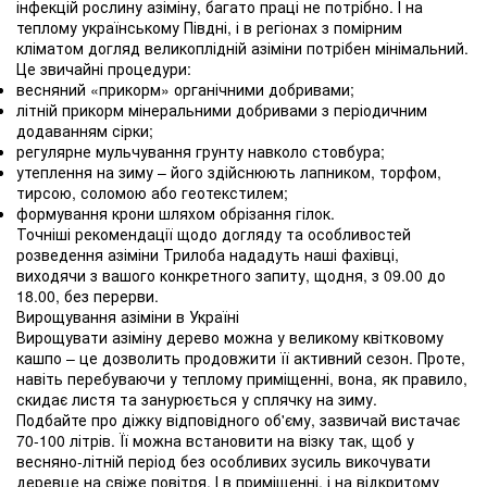
інфекцій рослину азіміну, багато праці не потрібно. І на
теплому українському Півдні, і в регіонах з помірним
кліматом догляд великоплідній азіміни потрібен мінімальний.
Це звичайні процедури:
весняний «прикорм» органічними добривами;
літній прикорм мінеральними добривами з періодичним
додаванням сірки;
регулярне мульчування грунту навколо стовбура;
утеплення на зиму – його здійснюють лапником, торфом,
тирсою, соломою або геотекстилем;
формування крони шляхом обрізання гілок.
Точніші рекомендації щодо догляду та особливостей
розведення азіміни Трилоба нададуть наші фахівці,
виходячи з вашого конкретного запиту, щодня, з 09.00 до
18.00, без перерви.
Вирощування азіміни в Україні
Вирощувати азіміну дерево можна у великому квітковому
кашпо – це дозволить продовжити її активний сезон. Проте,
навіть перебуваючи у теплому приміщенні, вона, як правило,
скидає листя та занурюється у сплячку на зиму.
Подбайте про діжку відповідного об'єму, зазвичай вистачає
70-100 літрів. Її можна встановити на візку так, щоб у
весняно-літній період без особливих зусиль викочувати
деревце на свіже повітря. І в приміщенні, і на відкритому