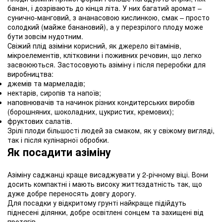
банан, і дозрівають до кінця літа. У них багатий аромат –
сунично-манговий, з ананасовою кислинкою, смак – просто
солодкий (майже банановий), а у перезрілого плоду може
бути зовсім нудотним.
Свіжий плід азіміни корисний, як джерело вітамінів,
мікроелементів, клітковини і поживних речовин, що легко
засвоюються. Застосовують азіміну і після переробки для
виробництва:
джемів та мармеладів;
нектарів, сиропів та напоїв;
наповнювачів та начинок різних кондитерських виробів
(борошняних, шоколадних, цукристих, кремових);
фруктових салатів.
Зрілі плоди більшості людей за смаком, як у свіжому вигляді,
так і після кулінарної обробки.
Як посадити азіміну
Азіміну саджанці краще висаджувати у 2-річному віці. Вони
досить компактні і мають високу життєздатність так, що
дуже добре переносять довгу дорогу.
Для посадки у відкритому грунті найкраще підійдуть
піднесені ділянки, добре освітлені сонцем та захищені від
протягів.