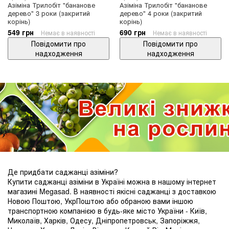
Азіміна Трилобіт "бананове
Азіміна Трилобіт "бананове
дерево" 3 роки (закритий
дерево" 4 роки (закритий
корінь)
корінь)
549 грн
690 грн
Немає в наявності
Немає в наявності
Повідомити про
Повідомити про
надходження
надходження
Де придбати саджанці азіміни?
Купити саджанці азіміни в Україні можна в нашому інтернет
магазині Megasad. В наявності якісні саджанці з доставкою
Новою Поштою, УкрПоштою або обраною вами іншою
транспортною компанією в будь-яке місто України - Київ,
Миколаїв, Харків, Одесу, Дніпропетровськ, Запоріжжя,