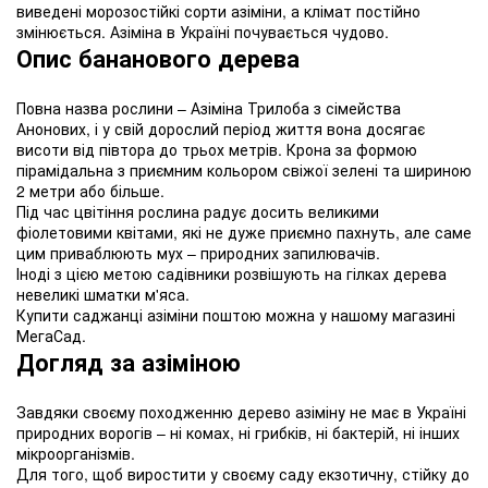
виведені морозостійкі сорти азіміни, а клімат постійно
змінюється. Азіміна в Україні почувається чудово.
Опис бананового дерева
Повна назва рослини – Азіміна Трилоба з сімейства
Анонових, і у свій дорослий період життя вона досягає
висоти від півтора до трьох метрів. Крона за формою
пірамідальна з приємним кольором свіжої зелені та шириною
2 метри або більше.
Під час цвітіння рослина радує досить великими
фіолетовими квітами, які не дуже приємно пахнуть, але саме
цим приваблюють мух – природних запилювачів.
Іноді з цією метою садівники розвішують на гілках дерева
невеликі шматки м'яса.
Купити саджанці азіміни поштою можна у нашому магазині
МегаСад.
Догляд за азіміною
Завдяки своєму походженню дерево азіміну не має в Україні
природних ворогів – ні комах, ні грибків, ні бактерій, ні інших
мікроорганізмів.
Для того, щоб виростити у своєму саду екзотичну, стійку до