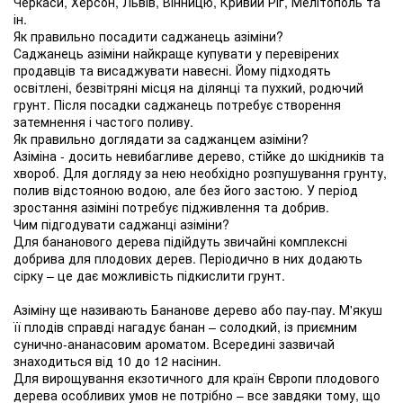
Черкаси, Херсон, Львів, Вінницю, Кривий Ріг, Мелітополь та
ін.
Як правильно посадити саджанець азіміни?
Саджанець азіміни найкраще купувати у перевірених
продавців та висаджувати навесні. Йому підходять
освітлені, безвітряні місця на ділянці та пухкий, родючий
грунт. Після посадки саджанець потребує створення
затемнення і частого поливу.
Як правильно доглядати за саджанцем азіміни?
Азіміна - досить невибагливе дерево, стійке до шкідників та
хвороб. Для догляду за нею необхідно розпушування грунту,
полив відстояною водою, але без його застою. У період
зростання азіміні потребує підживлення та добрив.
Чим підгодувати саджанці азіміни?
Для бананового дерева підійдуть звичайні комплексні
добрива для плодових дерев. Періодично в них додають
сірку – це дає можливість підкислити грунт.
Азіміну ще називають Бананове дерево або пау-пау. М'якуш
її плодів справді нагадує банан – солодкий, із приємним
сунично-ананасовим ароматом. Всередині зазвичай
знаходиться від 10 до 12 насінин.
Для вирощування екзотичного для країн Європи плодового
дерева особливих умов не потрібно – все завдяки тому, що