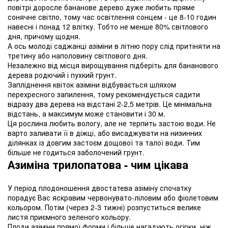
повітрі доросле бананове дерево дуже любить пряме
сонячне світло, тому час освітлення сонцем - це 8-10 годин
навесні і понад 12 влітку. Тобто не менше 80% світлового
дня, причому щодня.
А ось молоді саджанці азіміни в літню пору слід притіняти на
третину або наполовину світлового дня.
Незалежно від місця вирощування підберіть для бананового
дерева родючий і пухкий грунт.
Запліднення квіток азіміни відбувається шляхом
перехресного запилення, тому рекомендується садити
відразу два дерева на відстані 2-2,5 метрів. Це мінімальна
відстань, а максимум може становити і 30 м.
Ця рослина любить вологу, але не терпить застою води. Не
варто заливати її в діжці, або висаджувати на низинних
ділянках із довгим застоєм дощової та талої води. Тим
більше не годиться заболочений грунт.
Азиміна трилопатова - чим цікава
У період плодоношення двостатева азіміну спочатку
порадує Вас яскравим червонувато-ліловим або фіолетовим
кольором. Потім (через 2-3 тижні) розпуститься велике
листя приємного зеленого кольору.
Плоди азіміни прямої форми і більше нагадують огірки, ніж