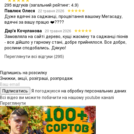
295 відгуків
(загальний рейтинг: 4.9)
Павлюк Олеся
22 травня 2026
Дуже вдячні за саджанці, процвітання вашому Мегасаду,
вдячні за вашу працю ❤️????
Дар'я Кочуланова
20 травня 2026
Замовляла на сайті дерево, кущі жасміну та саджанці піонів
- все дійшло у гарному стані, добре прийнялося. Все добре,
рослини сподобались. Дякую!
Переглянути всі відгуки (295)
Підпишись на розсилку
Знижки, акції, розіграші, розпродаж
Підписатись
Я
погоджуюся
на обробку персональних даних
Всі відео ви можете побачити на нашому youtube каналі
Переглянути