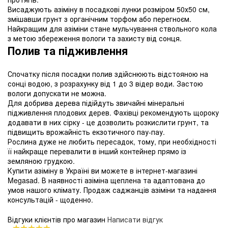
Висаджують азіміну в посадкові лунки розміром 50х50 см,
змішавши грунт з органічним торфом або перегноєм.
Найкращим для азіміни стане мульчування ствольного кола
з метою збереження вологи та захисту від сонця.
Полив та підживлення
Спочатку після посадки полив здійснюють відстояною на
сонці водою, з розрахунку від 1 до 3 відер води. Застою
вологи допускати не можна.
Для добрива дерева підійдуть звичайні мінеральні
підживлення плодових дерев. Фахівці рекомендують щороку
додавати в них сірку - це дозволить розкислити грунт, та
підвищить врожайність екзотичного пау-пау.
Рослина дуже не любить пересадок, тому, при необхідності
її найкраще перевалити в інший контейнер прямо із
земляною грудкою.
Купити азіміну в Україні ви можете в інтернет-магазині
Megasad. В наявності азіміна щеплена та адаптована до
умов нашого клімату. Продаж саджанців азіміни та надання
консультацій - щоденно.
Відгуки клієнтів про магазин
Написати відгук