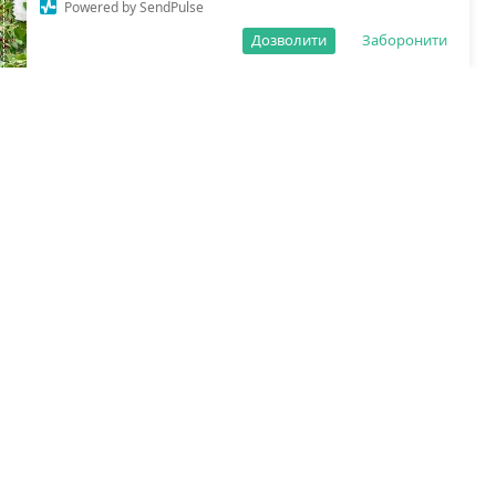
Powered by SendPulse
Дозволити
Заборонити
КРУПНЫЙ ЗИЗИФУС - КИТАЙСКИЙ ФИНИК! В ТОПе 5 САМЫХ
ПОЛЕЗНЫХ РАСТЕНИЙ! | САЖЕНЦЫ ПИТОМНИКА "Мегасад"
Переглянути
ОТЗЫВЫ КЛИЕНТОВ - САЖЕНЦЫ "МЕГАСАД" | Смородина,
Зизифус - 100% соответствие
Переглянути