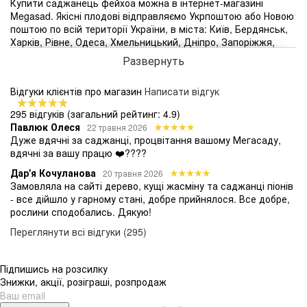
Купити саджанець фейхоа можна в інтернет-магазині
Megasad. Якісні плодові відправляємо Укрпоштою або Новою
поштою по всій території України, в міста: Київ, Бердянськ,
Харків, Рівне, Одеса, Хмельницький, Дніпро, Запоріжжя,
Тернопіль, Черкаси, Херсон, Львів, Вінниця, Кривий Ріг,
Развернуть
Луцьк та інші. Ціна на фейхоа залежить від віку саджанця і
становить від 185 грн.
Відгуки клієнтів про магазин
Написати відгук
Як виростити саджанець фейхоа?
Для догляду за фейхоа потрібні регулярні поливи
295 відгуків
(загальний рейтинг: 4.9)
відстояною водою, розпушування грунту і обприскування.
Павлюк Олеся
22 травня 2026
Обрізку проводять із санітарною метою і для формування - з
Дуже вдячні за саджанці, процвітання вашому Мегасаду,
рослини можна створити компактне деревце або кущ.
вдячні за вашу працю ❤️????
Як правильно посадити саджанець фейхоа?
Саджанці визначають у відкритий грунт навесні, починаючи
Дар'я Кочуланова
20 травня 2026
з квітня, коли мине загроза нічних заморозків. Грунт краще
Замовляла на сайті дерево, кущі жасміну та саджанці піонів
підготувати заздалегідь, ретельно розпушити і внести
- все дійшло у гарному стані, добре прийнялося. Все добре,
органічні добрива. Посадкова лунка - орієнтовно 40 х 50 см.
рослини сподобались. Дякую!
Після посадки рослину рясно поливають теплою водою.
Переглянути всі відгуки (295)
Чим корисна фейхоа?
Серед корисних речовин, якими багата фейхоа - магній,
легкозасвоюваний йод, калій, вітаміни. Вживати плоди
Підпишись на розсилку
можна в сирому вигляді, їх додають також у компоти та
Знижки, акції, розіграші, розпродаж
желе. Фейхоа корисна для зміцнення імунітету, відновлення
нирок, кровоносної системи і як профілактика хвороб