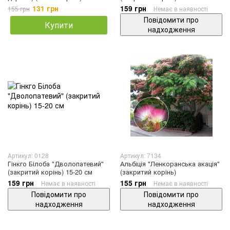
131 грн
159 грн
155 грн
Немає в наявності
Повідомити про
Купити
надходження
Артикул: 0128
Артикул: 7134
Гінкго Білоба "Дволопатевий"
Альбіція "Ленкоранська акація"
(закритий корінь) 15-20 см
(закритий корінь)
159 грн
155 грн
Немає в наявності
Немає в наявності
Повідомити про
Повідомити про
надходження
надходження