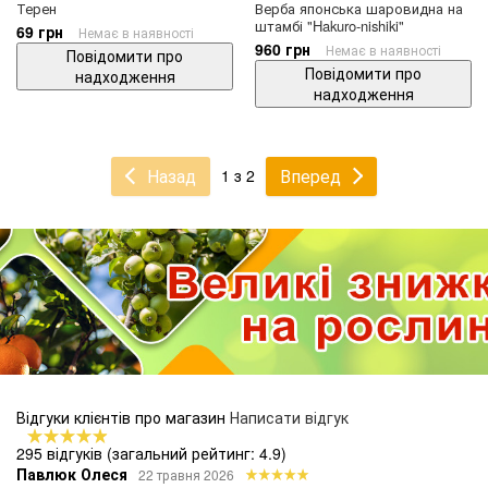
Терен
Верба японська шаровидна на
штамбі "Hakuro-nishiki"
69 грн
Немає в наявності
960 грн
Немає в наявності
Повідомити про
Повідомити про
надходження
надходження
Назад
Вперед
1 з 2
Відгуки клієнтів про магазин
Написати відгук
295 відгуків
(загальний рейтинг: 4.9)
Павлюк Олеся
22 травня 2026