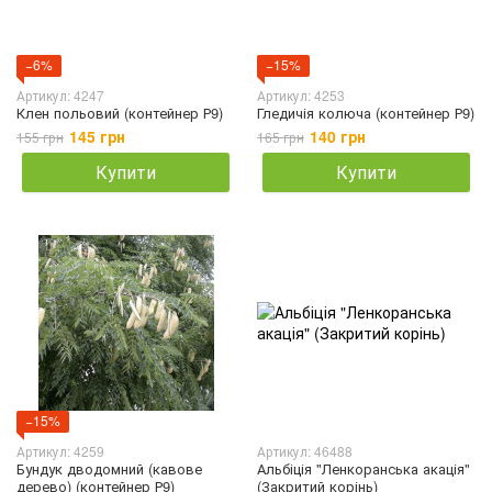
−6%
−15%
Артикул: 4247
Артикул: 4253
Клен польовий (контейнер Р9)
Гледичія колюча (контейнер Р9)
145 грн
140 грн
155 грн
165 грн
Купити
Купити
−15%
Артикул: 4259
Артикул: 46488
Бундук дводомний (кавове
Альбіція "Ленкоранська акація"
дерево) (контейнер Р9)
(Закритий корінь)