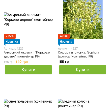
−15%
Акція
Новинка
Новинка
Артикул: 4226
Артикул: 4227
Амурський оксамит "Коркове
Софора японська, Sophora
дерево" (контейнер Р9)
japonica (контейнер Р9)
140 грн
155 грн
165 грн
Купити
Купити