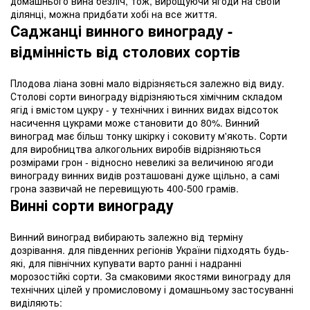
домашнього вина безліч, тож, вирощуючи ягоди на своїй
ділянці, можна придбати хобі на все життя.
Саджанці винного винограду -
відмінність від столових сортів
Плодова ліана зовні мало відрізняється залежно від виду.
Столові сорти винограду відрізняються хімічним складом
ягід і вмістом цукру - у технічних і винних видах відсоток
насичення цукрами може становити до 80%. Винний
виноград має більш тонку шкірку і соковиту м'якоть. Сорти
для виробництва алкогольних виробів відрізняються
розмірами грон - відносно невеликі за величиною ягоди
винограду винних видів розташовані дуже щільно, а самі
грона зазвичай не перевищують 400-500 грамів.
Винні сорти винограду
Винний виноград вибирають залежно від терміну
дозрівання. для південних регіонів України підходять будь-
які, для північних купувати варто ранні і надранні
морозостійкі сорти. За смаковими якостями винограду для
технічних цілей у промисловому і домашньому застосуванні
виділяють: