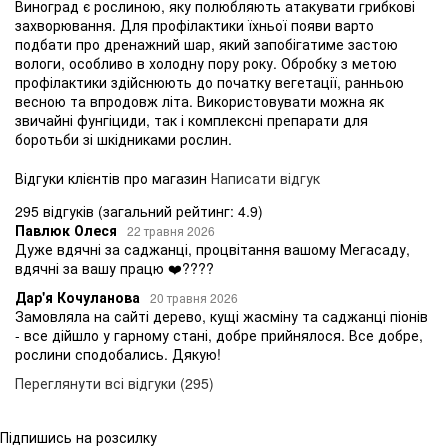
Виноград є рослиною, яку полюбляють атакувати грибкові
захворювання. Для профілактики їхньої появи варто
подбати про дренажний шар, який запобігатиме застою
вологи, особливо в холодну пору року. Обробку з метою
профілактики здійснюють до початку вегетації, ранньою
весною та впродовж літа. Використовувати можна як
звичайні фунгіциди, так і комплексні препарати для
боротьби зі шкідниками рослин.
Відгуки клієнтів про магазин
Написати відгук
295 відгуків
(загальний рейтинг: 4.9)
Павлюк Олеся
22 травня 2026
Дуже вдячні за саджанці, процвітання вашому Мегасаду,
вдячні за вашу працю ❤️????
Дар'я Кочуланова
20 травня 2026
Замовляла на сайті дерево, кущі жасміну та саджанці піонів
- все дійшло у гарному стані, добре прийнялося. Все добре,
рослини сподобались. Дякую!
Переглянути всі відгуки (295)
Підпишись на розсилку