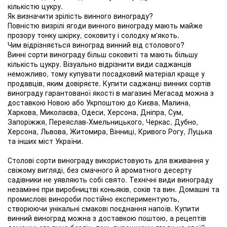
кількістю цукру.
Як визначити зрілість винного винограду?
Повністю визрілі ягоди винного винограду мають майже
прозору тонку шкірку, соковиту і солодку м'якоть.
Чим відрізняється виноград винний від столового?
Винні сорти винограду більш соковиті та мають більшу
кількість цукру. Візуально відрізнити види саджанців
неможливо, тому купувати посадковий матеріал краще у
продавців, яким довіряєте. Купити саджанці винних сортів
винограду гарантованої якості в магазині Мегасад можна з
доставкою Новою або Укрпоштою до Києва, Малина,
Харкова, Миколаєва, Одеси, Херсона, Дніпра, Сум,
Запоріжжя, Переяслав-Хмельницького, Черкас, Дубно,
Херсона, Львова, Житомира, Вінниці, Кривого Рогу, Луцька
та інших міст України.
Столові сорти винограду використовують для вживання у
свіжому вигляді, без смачного й ароматного десерту
садівники не уявляють собі свято. Технічні види винограду
незамінні при виробництві коньяків, соків та вин. Домашні та
промислові винороби постійно експериментують,
створюючи унікальні смакові поєднання напоїв. Купити
винний виноград можна з доставкою поштою, а рецептів