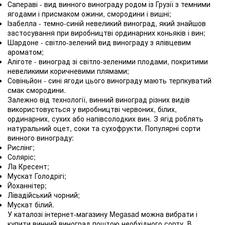
Сапераві - вид винного винограду родом із Грузії з темними
ягодами і присмаком ожини, смородини і вишні;
Ізабелла - темно-синій невеликий виноград, який знайшов
застосування при виробництві ординарних коньяків і вин;
Шардоне - світло-зелений вид винограду з ялівцевим
ароматом;
Аліготе - виноград зі світло-зеленими плодами, покритими
невеликими коричневими плямами;
Совіньйон - сині ягоди цього винограду мають терпкуватий
смак смородини.
Залежно від технології, винний виноград різних видів
використовується у виробництві червоних, білих,
ординарних, сухих або напівсолодких вин. З ягід роблять
натуральний оцет, соки та сухофрукти. Популярні сорти
винного винограду:
Рислінг;
Соляріс;
Ла Кресент;
Мускат Голодрігі;
Йоханнітер;
Лівадійський чорний;
Мускат білий.
У каталозі інтернет-магазину Megasad можна вибрати і
купити винний виноград поштою необхідного сорту. В