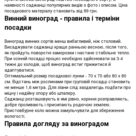
наявності саджанці популярних видів з фото і описом. Ціна
посадкового матеріалу становить від 89 грн.
Винний виноград - правила і терміни
посадки
Виноград винних сортів менш вибагливий, ніж столовий.
Висаджувати саджанці краще ранньою весною, після того,
як пройдуть поворотні заморозки і настане стабільне тепло.
При осінній посадці процес необхідно здійснювати за 3-4
тижні до холодів, щоб виноград встиг прижитися й
адаптуватися.
Оптимальний розмір посадкової лунки - 70 х 70 або 80 х 80
см. Відстань між рослинами при груповій посадці становить
не менше 1,6 метра. Для ліани слід заздалегідь подбати про
міцну і надійну опору або шпалеру.
Саджанці розташовують в ямі рівно, коріння розправляють,
добре проливають і присипають родючою землею.
Пристовбурне коло можна замульчувати для збереження
вологості.
Правила догляду за виноградом