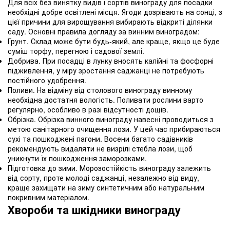
Для всіх без винятку видів і сортів винограду для посадки
необхідні добре освітлені місця. Ягоди дозрівають на сонці, з
цієї причини для вирощування вибирають відкриті ділянки
саду. Основні правила догляду за винним виноградом:
Грунт. Склад може бути будь-який, але краще, якщо це буде
суміш торфу, перегною і садової землі.
Добрива. При посадці в лунку вносять калійні та фосфорні
підживлення, у міру зростання саджанці не потребують
постійного удобрення.
Поливи. На відміну від столового винограду винному
необхідна достатня вологість. Поливати рослини варто
регулярно, особливо в разі відсутності дощів.
Обрізка. Обрізка винного винограду навесні проводиться з
метою санітарного очищення лози. У цей час прибираються
сухі та пошкоджені пагони. Восени багато садівників
рекомендують видаляти не визрілі стебла лози, щоб
уникнути їх пошкодження заморозками.
Підготовка до зими. Морозостійкість винограду залежить
від сорту, проте молоді саджанці, незалежно від виду,
краще захищати на зиму синтетичним або натуральним
покривним матеріалом.
Хвороби та шкідники винограду