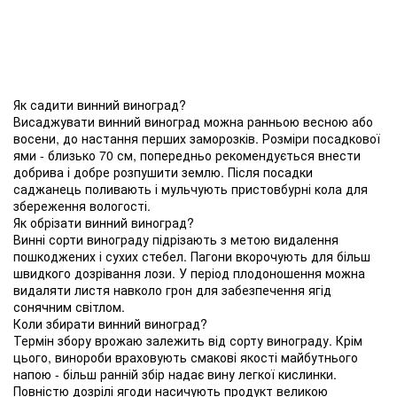
Як садити винний виноград?
Висаджувати винний виноград можна ранньою весною або
восени, до настання перших заморозків. Розміри посадкової
ями - близько 70 см, попередньо рекомендується внести
добрива і добре розпушити землю. Після посадки
саджанець поливають і мульчують пристовбурні кола для
збереження вологості.
Як обрізати винний виноград?
Винні сорти винограду підрізають з метою видалення
пошкоджених і сухих стебел. Пагони вкорочують для більш
швидкого дозрівання лози. У період плодоношення можна
видаляти листя навколо грон для забезпечення ягід
сонячним світлом.
Коли збирати винний виноград?
Термін збору врожаю залежить від сорту винограду. Крім
цього, винороби враховують смакові якості майбутнього
напою - більш ранній збір надає вину легкої кислинки.
Повністю дозрілі ягоди насичують продукт великою