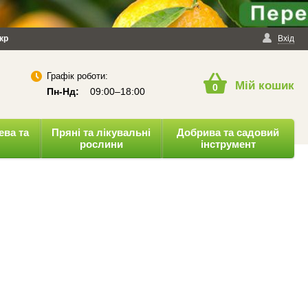
йності
кр
Публічна оферта
Вхід
Графік роботи:
Мій кошик
0
Пн-Нд:
09:00–18:00
ева та
Пряні та лікувальні
Добрива та садовий
рослини
інструмент