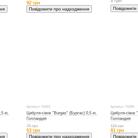
0 грн
92 грн
Повідомити
ння
Повідомити про надходження
Артикул: 70393
Артикул: 70395
5 кг,
Цибуля-сівок "Burgas" (Бургас) 0,5 кг,
Цибуля-сівок "
Голландия
Голландия
75 грн
115 грн
53 грн
81 грн
ння
Повідомити про надходження
Повідомити