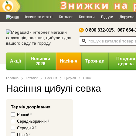
Новини та статті
Каталог
Контакти
Відгуки
Даруємо 
0 800 332-015,
067 654-
Новинки
Плодові
Акції
Насіння
Троянди
2026
дерева
Головна
Каталог
Насіння
Цибуля
Сівок
Насіння цибулі севка
Термін дозрівання
Ранній
6
Середньоранній
3
Середній
2
Пізній
2