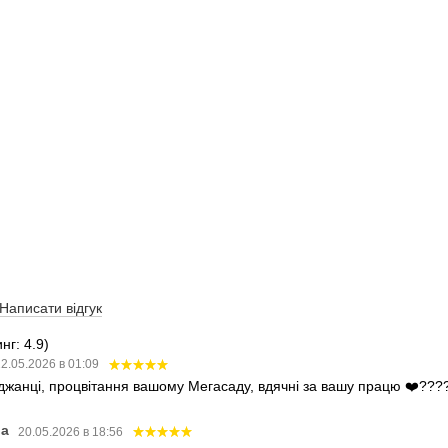
Написати відгук
нг: 4.9)
2.05.2026 в 01:09
аджанці, процвітання вашому Мегасаду, вдячні за вашу працю ❤️???
ва
20.05.2026 в 18:56