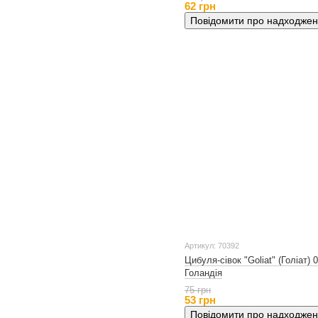
62 грн
Повідомити про надходже
Артикул: 70392
Цибуля-сівок "Goliat" (Голіат) 0,
Голандія
75 грн
53 грн
Повідомити про надходже