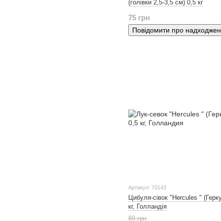
(голівки 2,5-3,5 см) 0,5 кг
75 грн
Повідомити про надходже
Артикул: 70143
Цибуля-сівок "Hercules " (Герк
кг, Голландія
89 грн