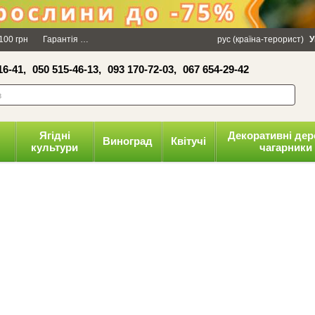
100 грн
Гарантія
Упаковка
Оплата і доставка
рус (країна-терорист)
Політика конфіденці
У
16-41,
050 515-46-13,
093 170-72-03,
067 654-29-42
Ягідні
Декоративні дер
Виноград
Квітучі
культури
чагарники