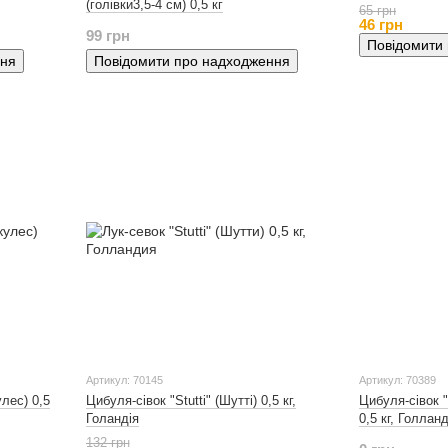
(голівки3,5-4 см) 0,5 кг
65 грн
46 грн
99 грн
Повідомити
ння
Повідомити про надходження
Артикул: 70145
Артикул: 70389
улес) 0,5
Цибуля-сівок "Stutti" (Шутті) 0,5 кг,
Цибуля-сівок "
Голандія
0,5 кг, Голлан
132 грн