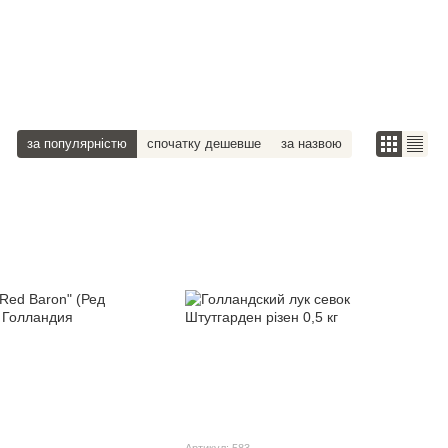
за популярністю
спочатку дешевше
за назвою