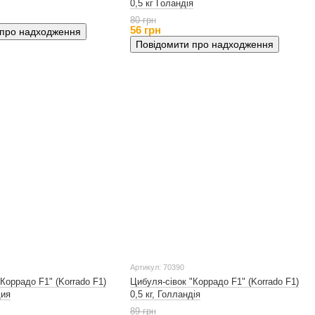
0,5 кг Голандія
80 грн
56 грн
 про надходження
Повідомити про надходження
Артикул: 70390
Коррадо F1" (Korrado F1)
Цибуля-сівок "Коррадо F1" (Korrado F1)
дия
0,5 кг, Голландія
89 грн