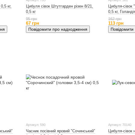
Артикул: 793
Артикул: 581
0,5 кг,
Цибуля сівок Штутгарден різен 8/21,
Цибуля-сівок 
0,5 кг
0,5 кг, Голанді
95 грн
162 грн
67 грн
113 грн
ння
Повідомити про надходження
Повідомити
Артикул: 590
Артикул: 70140
нський"
Часник посівний яровий "Сочинський"
Цибуля-сівок н