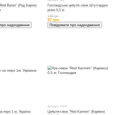
Артикул: 583
"Red Baron" (Ред Барон)
Голландська цибуля сівок Штутгарден
я
різен 0,5 кг
139 грн
97 грн
 про надходження
Повідомити про надходження
Артикул: 70141
а перо 1 кг, Україна
Цибуля-сівок "Red Karmen" (Кармен)