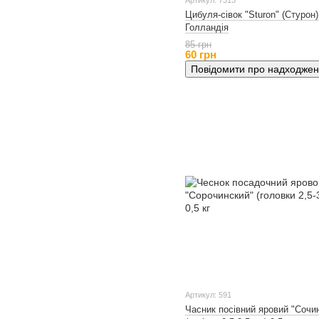
Артикул: 7313
Цибуля-сівок "Sturon" (Стурон) 
Голландія
85 грн
60 грн
Повідомити про надходже
Артикул: 591
Часник посівний яровий "Сочи