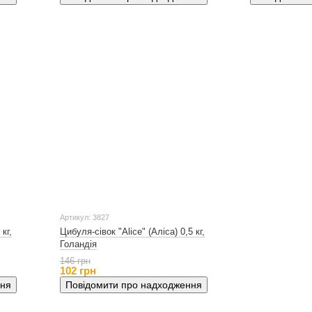
Артикул: 3827
кг,
Цибуля-сівок "Alice" (Аліса) 0,5 кг,
Голандія
146 грн
102 грн
ння
Повідомити про надходження