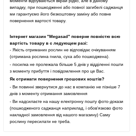
моменти відбуваються вкрай рідко, але в даному
випадку, при пошкодженні або повної загибелі саджанця
ми гарантуємо його безкоштовну заміну або повне
повернення вартості товару.
Інтернет магазин "Megasad" поверне повністю всю
вартість товару в с ледующем разі:
- Якість отриманих рослин не відповідає очікуванням
(отримана рослина гнила, суха або пошкоджена).
- посилка не пролежала більше 5 днів у відділенні пошти
з моменту прибуття і повідомлення про це Вас.
Як отримати повернення грошових коштів?
- Ви повинні звернутися до нас в компанію не пізніше 7
днів з моменту отримання замовлення
- Ви надсилаєте на нашу електронну пошту фото-докази
(пошкодженого саджанця наприклад, і обов'язково фото
накладної замовлення від нашого магазину) Саму
рослину пересилати не треба.