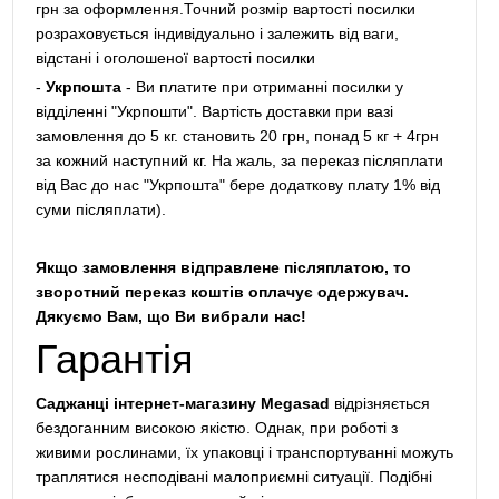
грн за оформлення.Точний розмір вартості посилки
розраховується індивідуально і залежить від ваги,
відстані і оголошеної вартості посилки
-
Укрпошта
- Ви платите при отриманні посилки у
відділенні "Укрпошти". Вартість доставки при вазі
замовлення до 5 кг. становить 20 грн, понад 5 кг + 4грн
за кожний наступний кг. На жаль, за переказ післяплати
від Вас до нас "Укрпошта" бере додаткову плату 1% від
суми післяплати).
Якщо замовлення відправлене післяплатою, то
зворотний переказ коштів оплачує одержувач.
Дякуємо Вам, що Ви вибрали нас!
Гарантія
Саджанці інтернет-магазину Megasad
відрізняється
бездоганним високою якістю. Однак, при роботі з
живими рослинами, їх упаковці і транспортуванні можуть
траплятися несподівані малоприємні ситуації. Подібні