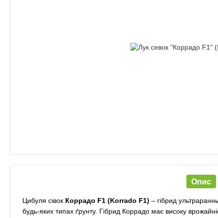
Опис
Цибуля сівок
Коррадо F1 (Korrado F1)
– гібрид ультрараннь
будь-яких типах ґрунту.
Гібрид Коррадо має високу врожайніс