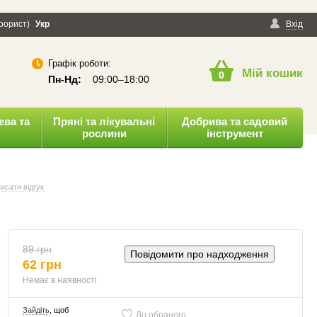
ерорист)
онфіденційності
Укр
Публічна оферта
Вхід
Графік роботи:
Мій кошик
0
Пн-Нд:
09:00–18:00
ева та
Пряні та лікувальні
Добрива та садовий
рослини
інструмент
исати відгук
89 грн
Повідомити про надходження
62 грн
Немає в наявності
Зайдіть
, щоб
До обраного