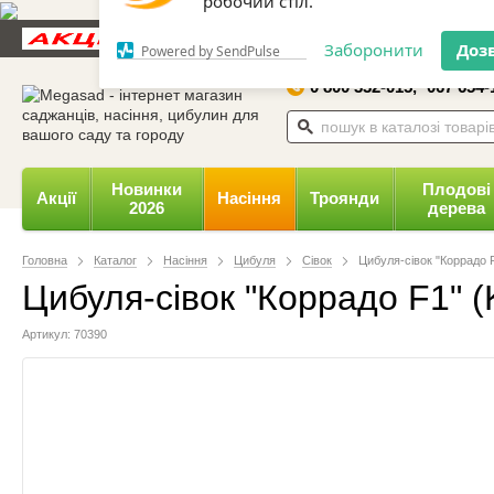
Дозвольте сайту megasad.net
Новини та статті
Каталог
Контакти
Відгуки
відправляти вам сповіщення на
робочий стіл.
0 800 332-015,
067 654-
Заборонити
Доз
Powered by SendPulse
Новинки
Плодові
Акції
Насіння
Троянди
2026
дерева
Головна
Каталог
Насіння
Цибуля
Сівок
Цибуля-сівок "Коррадо F1
Цибуля-сівок "Коррадо F1" (K
Артикул: 70390