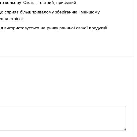
го кольору.
Смак – гострий, приємний.
що сприяє більш тривалому зберіганню і меншому
ення стрілок.
ид використовується на ринку ранньої свіжої продукції.