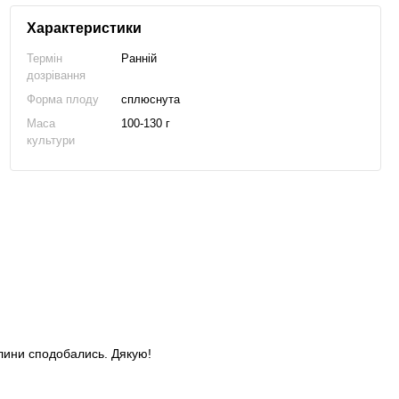
Характеристики
Термін
Ранній
дозрівання
Форма плоду
сплюснута
Маса
100-130 г
культури
слини сподобались. Дякую!