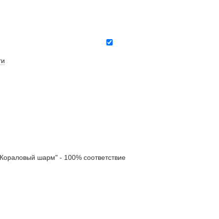
ти
ораловый шарм" - 100% соответствие