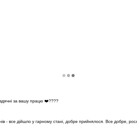
 вдячні за вашу працю ❤️????
нів - все дійшло у гарному стані, добре прийнялося. Все добре, ро