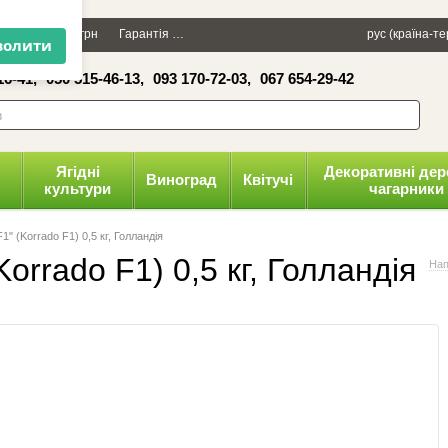
×
Даруємо 100 грн
Гарантія
Упаковка
Оплата і доставка
рус (країна-т
Політика к
16-41,
050 515-46-13,
093 170-72-03,
067 654-29-42
волити
Ягідні
Декоративні дер
Виноград
Квітучі
культури
чагарники
" (Korrado F1) 0,5 кг, Голландія
orrado F1) 0,5 кг, Голландія
Нап