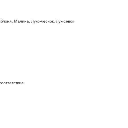
оня, Малина, Луко-чеснок, Лук-севок
оответствие