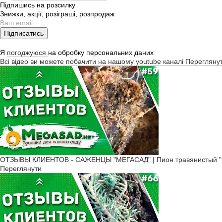
Підпишись на розсилку
Знижки, акції, розіграші, розпродаж
Підписатись
Я
погоджуюся
на обробку персональних даних
Всі відео ви можете побачити на нашому youtube каналі
Перегляну
ОТЗЫВЫ КЛИЕНТОВ - САЖЕНЦЫ "МЕГАСАД" | Пион травянистый "К
Переглянути