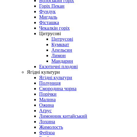
Волоський горіх
Горіх Пекан
Фундук
Мигдаль
Фісташка
Чекалкін горіх
Цитрусові
Цитрусові
Кумкват
Апельсин
Лимон
Мандарин
Екзотичні плодові
Ягідні культури
Ягідні культури
Полуниця
Смородина чорна
Порічки
Малина
Ожина
Аґрус
Лимонник китайський
Лохина
Жимолость
Фейхоа