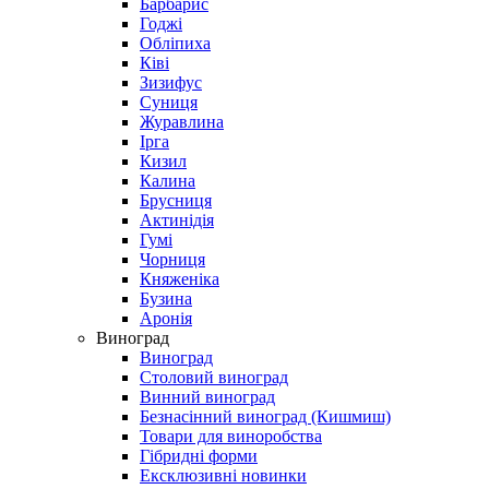
Барбарис
Годжі
Обліпиха
Ківі
Зизифус
Суниця
Журавлина
Ірга
Кизил
Калина
Брусниця
Актинідія
Гумі
Чорниця
Княженіка
Бузина
Аронія
Виноград
Виноград
Столовий виноград
Винний виноград
Безнасінний виноград (Кишмиш)
Товари для виноробства
Гібридні форми
Ексклюзивні новинки