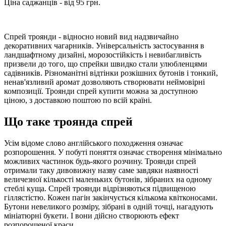
Ціна саджанців - від 95 грн.
Спрей троянди - відносно новий вид надзвичайно
декоративних чагарників. Універсальність застосування в
ландшафтному дизайні, морозостійкість і невибагливість
призвели до того, що спрейки швидко стали улюбленцями
садівників. Різноманітні відтінки розкішних бутонів і тонкий,
ненав'язливий аромат дозволяють створювати неймовірні
композиції. Троянди спрей купити можна за доступною
ціною, з доставкою поштою по всій країні.
Що таке троянда спрей
Усім відоме слово англійського походження означає
розпорошення. У побуті поняття означає створення мінімально
можливих частинок будь-якого розчину. Троянди спрей
отримали таку дивовижну назву саме завдяки наявності
величезної кількості маленьких бутонів, зібраних на одному
стеблі куща. Спрей троянди відрізняються підвищеною
гіллястістю. Кожен пагін закінчується кількома квітконосами.
Бутони невеликого розміру, зібрані в одній точці, нагадують
мініатюрні букети. І вони дійсно створюють ефект
розпорошеної краси.