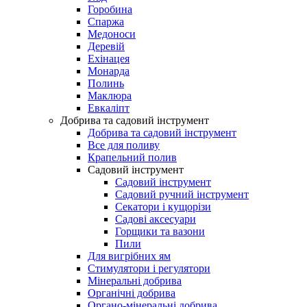
Горобина
Спаржа
Медоноси
Деревій
Ехінацея
Монарда
Полинь
Маклюра
Евкаліпт
Добрива та садовий інструмент
Добрива та садовий інструмент
Все для поливу
Крапельний полив
Садовий інструмент
Садовий інструмент
Садовий ручний інструмент
Секатори і кущорізи
Садові аксесуари
Горщики та вазони
Пили
Для вигрібних ям
Стимулятори і регулятори
Мінеральні добрива
Органічні добрива
Органо-мінеральні добрива