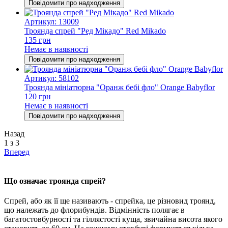
Повідомити про надходження
Артикул: 13009
Троянда спрей "Ред Мікадо" Red Mikado
135 грн
Немає в наявності
Повідомити про надходження
Артикул: 58102
Троянда мініатюрна "Оранж бебi фло" Orange Babyflor
120 грн
Немає в наявності
Повідомити про надходження
Назад
1 з 3
Вперед
Що означає троянда спрей?
Спрей, або як її ще називають - спрейка, це різновид троянд,
що належать до флорибундів. Відмінність полягає в
багатостовбурності та гіллястості куща, звичайна висота якого