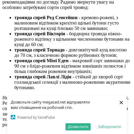
рекомендаціями по догляду. Радимо звернути увагу на
особливо затребувані сорти спрей троянд:
троянда спрей Ред Сенсейшн
- кремово-рожеві, з
малиновим відтінком крихітні щільні бутони густо
розташовані на кущі близько 50 см заввишки;
троянда спрей Вікторія
- бордюрна троянда ніжно-
рожевого відтінку з щільними численними бутонами на
кущі до 60 см;
троянда спрей Торнадо
- довгоквітучий кущ висотою
до 70 см, з класичною формою рубінових бутонів;
троянда спрей Мімі Еден
- махровий сорт заввишки до
90 см з блідо-рожевим відтінком зовнішніх пелюсток і
більш глибоким рожевим внутрішніх;
троянда спрей Лавлі Лідія
- стійкий до хвороб сорт
голландської селекції з малиново-рожевими акуратними
бутонами.
Не менш популярні й інші сорти спрей троянди - Оранж бебі,
×
Дозвольте сайту megasad.net відправляти
Ред мікадо, Сан Сіті, Грін Глоу, Санторіні. Купити саджанці
вам сповіщення на робочий стіл.
спрей троянди недорого дуже просто, варто тільки залишити
заявку на сайті або зв'язатися з менеджерами за вказаними
Powered by SendPulse
телефонами. Всі саджанці в каталозі адаптовані та добре
ростуть у нашій кліматичній зоні.
Дозволити
Заборонити