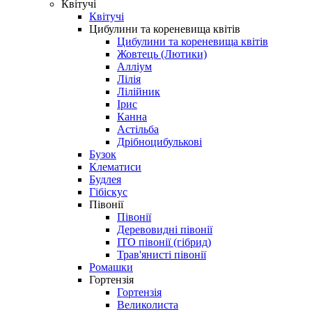
Квітучі
Квітучі
Цибулини та кореневища квітів
Цибулини та кореневища квітів
Жовтець (Лютики)
Алліум
Лілія
Лілійник
Ірис
Канна
Астільба
Дрібноцибулькові
Бузок
Клематиси
Будлея
Гібіскус
Півонії
Півонії
Деревовидні півонії
ІТО півонії (гібрид)
Трав'янисті півонії
Ромашки
Гортензія
Гортензія
Великолиста