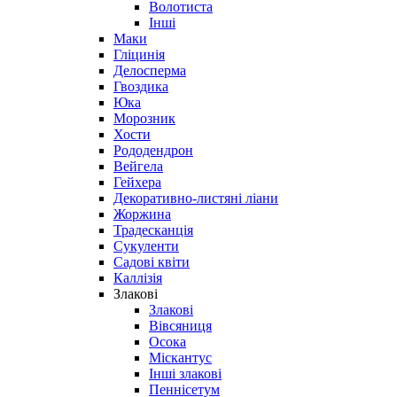
Волотиста
Інші
Маки
Гліцинія
Делосперма
Гвоздика
Юка
Морозник
Хости
Рододендрон
Вейгела
Гейхера
Декоративно-листяні ліани
Жоржина
Традесканція
Сукуленти
Садові квіти
Каллізія
Злакові
Злакові
Вівсяниця
Осока
Міскантус
Інші злакові
Пеннісетум