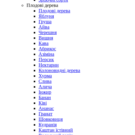
Плодові дерева
Плодові дерева
Яблуня
Груша
Айва
Черешня
Вишня
Кава
Абрикос
Азіміна
Персик
Нектарин
Колоновидні дерева
Хурма
Слива
Алича
Інжир
Банан
Ківі
Ананас
Гранат
Шовковиця
Кудранія
Каштан їстівний