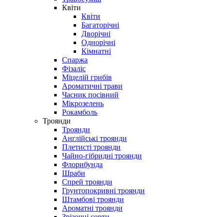
Квіти
Квіти
Багаторічні
Дворічні
Однорічні
Кімнатні
Спаржа
Фізаліс
Міцелій грибів
Ароматичні трави
Часник посівний
Мікрозелень
Рокамболь
Троянди
Троянди
Англійські троянди
Плетисті троянди
Чайно-гібридні троянди
Флорибунда
Шраби
Спрей троянди
Грунтопокривні троянди
Штамбові троянди
Ароматні троянди
Зрізочні сорти