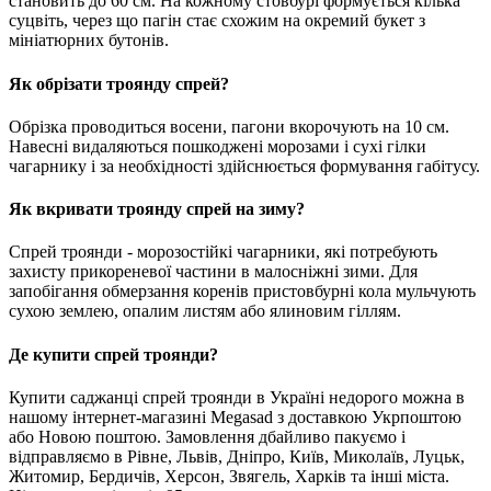
становить до 60 см. На кожному стовбурі формується кілька
суцвіть, через що пагін стає схожим на окремий букет з
мініатюрних бутонів.
Як обрізати троянду спрей?
Обрізка проводиться восени, пагони вкорочують на 10 см.
Навесні видаляються пошкоджені морозами і сухі гілки
чагарнику і за необхідності здійснюється формування габітусу.
Як вкривати троянду спрей на зиму?
Спрей троянди - морозостійкі чагарники, які потребують
захисту прикореневої частини в малосніжні зими. Для
запобігання обмерзання коренів пристовбурні кола мульчують
сухою землею, опалим листям або ялиновим гіллям.
Де купити спрей троянди?
Купити саджанці спрей троянди в Україні недорого можна в
нашому інтернет-магазині Megasad з доставкою Укрпоштою
або Новою поштою. Замовлення дбайливо пакуємо і
відправляємо в Рівне, Львів, Дніпро, Київ, Миколаїв, Луцьк,
Житомир, Бердичів, Херсон, Звягель, Харків та інші міста.