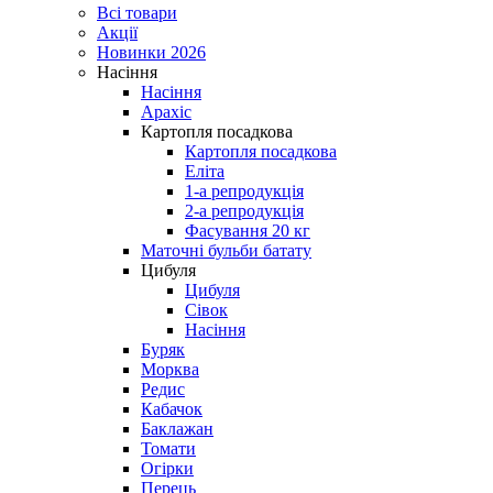
Всі товари
Акції
Новинки 2026
Насіння
Насіння
Арахіс
Картопля посадкова
Картопля посадкова
Еліта
1-а репродукція
2-а репродукція
Фасування 20 кг
Маточні бульби батату
Цибуля
Цибуля
Сівок
Насіння
Буряк
Морква
Редис
Кабачок
Баклажан
Томати
Огірки
Перець