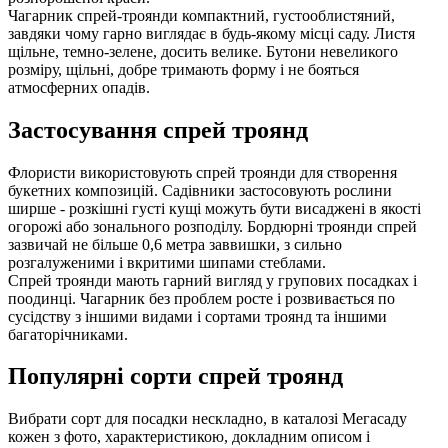
Чагарник спрей-троянди компактний, густооблистяний,
завдяки чому гарно виглядає в будь-якому місці саду. Листя
щільне, темно-зелене, досить велике. Бутони невеликого
розміру, щільні, добре тримають форму і не бояться
атмосферних опадів.
Застосування спрей троянд
Флористи використовують спрей троянди для створення
букетних композицій. Садівники застосовують рослини
ширше - розкішні густі кущі можуть бути висаджені в якості
огорожі або зонального розподілу. Бордюрні троянди спрей
зазвичай не більше 0,6 метра заввишки, з сильно
розгалуженими і вкритими шипами стеблами.
Спрей троянди мають гарний вигляд у групових посадках і
поодинці. Чагарник без проблем росте і розвивається по
сусідству з іншими видами і сортами троянд та іншими
багаторічниками.
Популярні сорти спрей троянд
Вибрати сорт для посадки нескладно, в каталозі Мегасаду
кожен з фото, характеристикою, докладним описом і