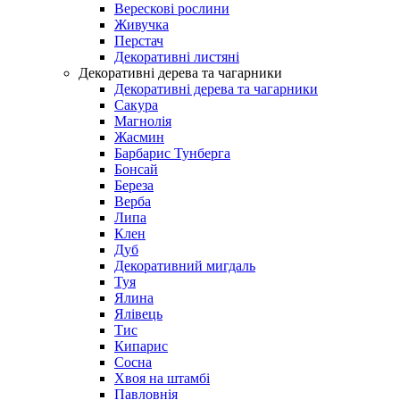
Верескові рослини
Живучка
Перстач
Декоративні листяні
Декоративні дерева та чагарники
Декоративні дерева та чагарники
Сакура
Магнолія
Жасмин
Барбарис Тунберга
Бонсай
Береза
Верба
Липа
Клен
Дуб
Декоративний мигдаль
Туя
Ялина
Ялівець
Тис
Кипарис
Сосна
Хвоя на штамбі
Павловнія