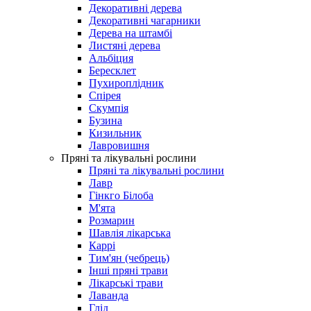
Декоративні дерева
Декоративні чагарники
Дерева на штамбі
Листяні дерева
Альбіция
Бересклет
Пухироплідник
Спірея
Скумпія
Бузина
Кизильник
Лавровишня
Пряні та лікувальні рослини
Пряні та лікувальні рослини
Лавр
Гінкго Білоба
М'ята
Розмарин
Шавлія лікарська
Каррі
Тим'ян (чебрець)
Інші пряні трави
Лікарські трави
Лаванда
Глід