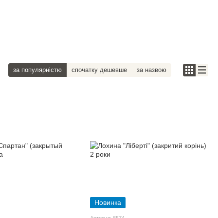
за популярністю
спочатку дешевше
за назвою
Новинка