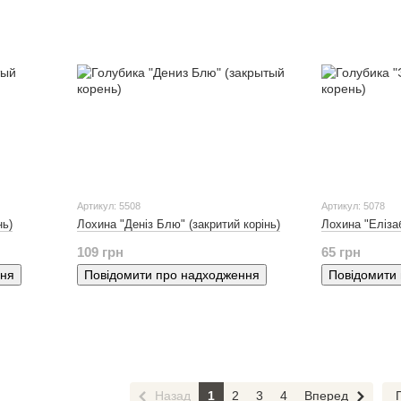
Артикул: 5508
Артикул: 5078
нь)
Лохина "Деніз Блю" (закритий корінь)
Лохина "Елізаб
109 грн
65 грн
ння
Повідомити про надходження
Повідомити
Назад
1
2
3
4
Вперед