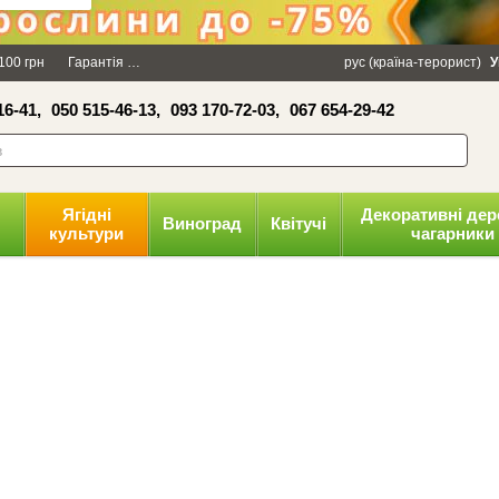
×
100 грн
Гарантія
Упаковка
Оплата і доставка
рус (країна-терорист)
Політика конфіденці
У
16-41,
050 515-46-13,
093 170-72-03,
067 654-29-42
волити
Ягідні
Декоративні дер
Виноград
Квітучі
культури
чагарники