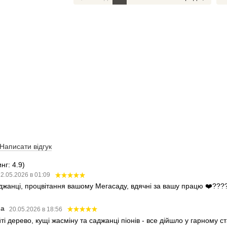
Написати відгук
нг: 4.9)
2.05.2026 в 01:09
аджанці, процвітання вашому Мегасаду, вдячні за вашу працю ❤️???
ва
20.05.2026 в 18:56
і дерево, кущі жасміну та саджанці піонів - все дійшло у гарному 