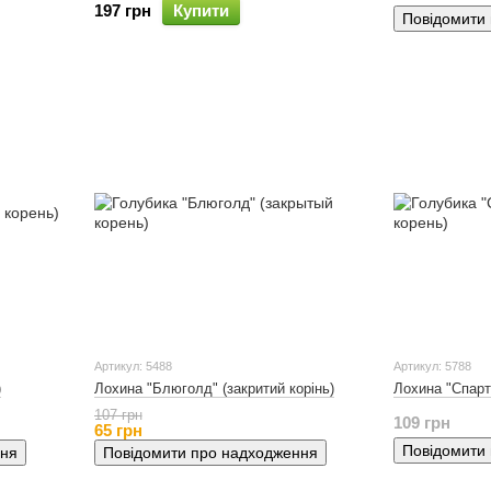
197 грн
Купити
Повідомити
Артикул: 5488
Артикул: 5788
)
Лохина "Блюголд" (закритий корінь)
Лохина "Спарта
107 грн
109 грн
65 грн
Повідомити
ння
Повідомити про надходження