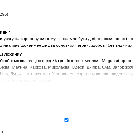
(295)
хини?
ути увагу на кореневу систему - вона має бути добре розвиненою і 
ослина має щонайменше два основних пагони, здорові, без видимих 
ці лохини?
Україні можна за ціною від 85 грн. Інтернет-магазин Megasad про
о Києва, Малина, Харкова, Миколаєва, Одеси, Дніпра, Сум, Запоріж
огу, Луцька та інших міст. У наявності, окрім саджанців плодових і
исту та добрива для рослин.
ни?
весні, до пробудження бруньок і восени, у вересні-жовтні. Під час п
ьо обробляють укорінювачем, акуратно розміщують у посадковій лу
 тому ж рівні, що і в транспортувальному горщику.
лохини?
о і тепло. Тінисті ділянки саду, що знаходяться на протягах, не під
ральних добрив вибирають комплексні універсальні склади, навесні 
ти