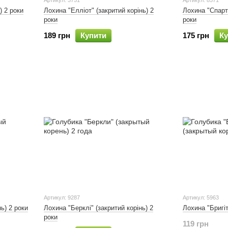
Артикул: 3751
Артикул: 8571
) 2 роки
Лохина "Елліот" (закритий корінь) 2
Лохина "Спарта
роки
роки
189 грн
Купити
175 грн
Ку
Артикул: 9287
Артикул: 5963
ь) 2 роки
Лохина "Берклі" (закритий корінь) 2
Лохина "Бригіт
роки
119 грн