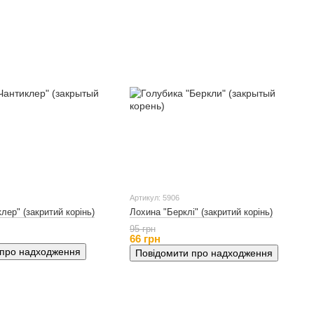
Артикул: 5906
лер" (закритий корінь)
Лохина "Берклі" (закритий корінь)
95 грн
66 грн
 про надходження
Повідомити про надходження