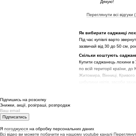
Дякую!
Переглянути всі відгуки 
Як вибирати саджанці ло
Під час купівлі варто зверн
зазвичай від 30 до 50 см, р
Скільки коштують саджан
Купити саджанець лохини в 
по всій території країни, д
Житомира, Вінниці, Кривого Р
цибулини квітів, засоби зах
Як садити саджанці лохи
Висаджувати лохину можна на
Підпишись на розсилку
4,5 до 5. Коріння попередн
Знижки, акції, розіграші, розпродаж
шийку необхідно залишати на
Підписатись
Як вирощувати саджанці 
Для рослини необхідне світл
Я
погоджуюся
на обробку персональних даних
пересихання коренів. З міне
Всі відео ви можете побачити на нашому youtube каналі
Перегляну