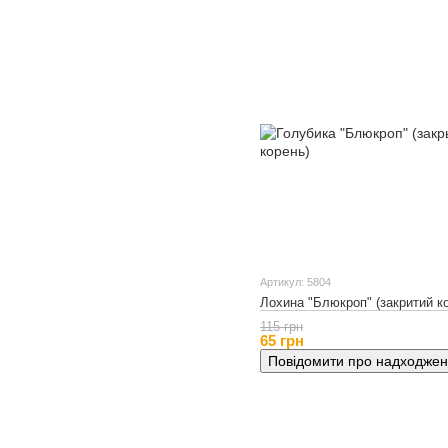
Артикул: 5804
Лохина "Блюкроп" (закритий ко
115 грн
65 грн
Повідомити про надходже