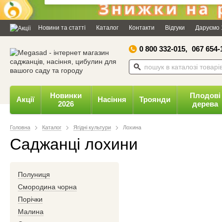
Дозвольте сайту megasad.net
відправляти вам сповіщення на
Новини та статті
Каталог
Контакти
Відгуки
Даруємо 
робочий стіл.
0 800 332-015,
067 654-
Заборонити
Доз
Powered by SendPulse
Новинки
Плодові
Акції
Насіння
Троянди
2026
дерева
Головна
Каталог
Ягідні культури
Лохина
Саджанці лохини
Полуниця
Смородина чорна
Порічки
Малина