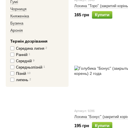
Артикул: 5949
Гумі
Лохина "Торо" (закритий корінь
Чорниця
165 грн
Купити
Княженіка
Бузина
Аронія
Термін дозрівання
Середина липня
2
Ранній
1
Середній
9
Середньопізній
1
Пізній
10
липень
2
Артикул: 9286
Лохина "Бонус" (закритий корін
195 грн
Купити