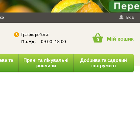
йності
кр
Публічна оферта
Вхід
Графік роботи:
Мій кошик
0
Пн-Нд:
09:00–18:00
ева та
Пряні та лікувальні
Добрива та садовий
рослини
інструмент