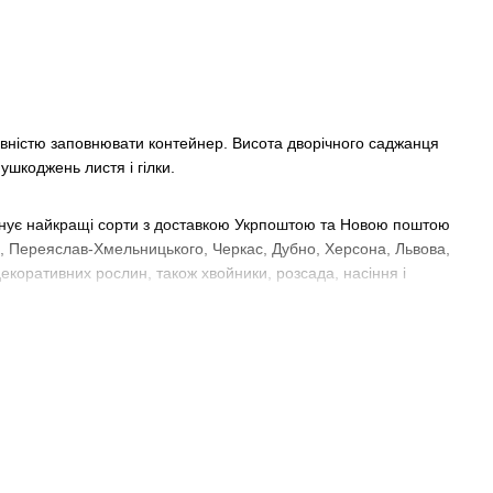
повністю заповнювати контейнер. Висота дворічного саджанця
ушкоджень листя і гілки.
понує найкращі сорти з доставкою Укрпоштою та Новою поштою
жя, Переяслав-Хмельницького, Черкас, Дубно, Херсона, Львова,
 декоративних рослин, також хвойники, розсада, насіння і
осадки важлива кислотність грунту, рівень її має становити від
нці і добре поливають підкисленою теплою водою. Кореневу
ходять. Грунт варто підтримувати злегка вологим, не допускаючи
вносять колоїдну сірку з розрахунку 30 грам на один кущ.