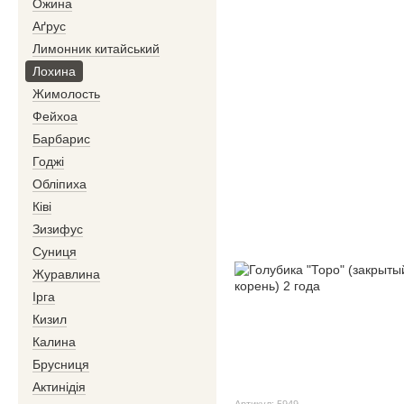
Ожина
Аґрус
Лимонник китайський
Лохина
Жимолость
Фейхоа
Барбарис
Годжі
Обліпиха
Ківі
Зизифус
Суниця
Журавлина
Ірга
Кизил
Калина
Брусниця
Актинідія