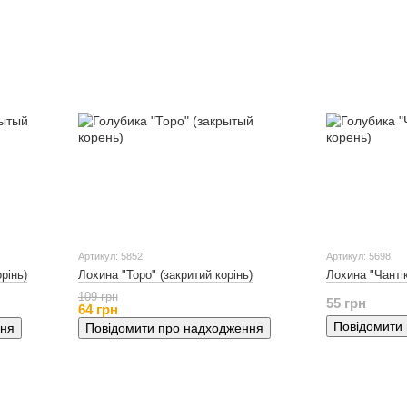
Артикул: 5852
Артикул: 5698
рінь)
Лохина "Торо" (закритий корінь)
Лохина "Чантік
109 грн
55 грн
64 грн
Повідомити
ння
Повідомити про надходження