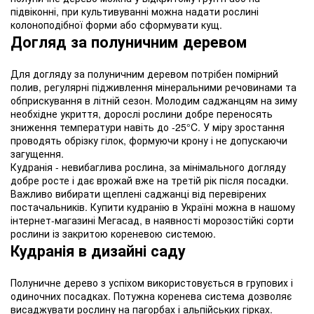
підвіконні, при культивуванні можна надати рослині
колоноподібної форми або сформувати кущ.
Догляд за полуничним деревом
Для догляду за полуничним деревом потрібен помірний
полив, регулярні підживлення мінеральними речовинами та
обприскування в літній сезон. Молодим саджанцям на зиму
необхідне укриття, дорослі рослини добре переносять
зниження температури навіть до -25°C. У міру зростання
проводять обрізку гілок, формуючи крону і не допускаючи
загущення.
Кудранія - невибаглива рослина, за мінімального догляду
добре росте і дає врожай вже на третій рік після посадки.
Важливо вибирати щеплені саджанці від перевірених
постачальників. Купити кудранію в Україні можна в нашому
інтернет-магазині Мегасад, в наявності морозостійкі сорти
рослини із закритою кореневою системою.
Кудранія в дизайні саду
Полуничне дерево з успіхом використовується в групових і
одиночних посадках. Потужна коренева система дозволяє
висаджувати рослину на пагорбах і альпійських гірках.