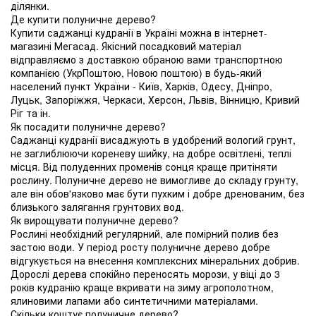
ділянки.
Де купити полуничне дерево?
Купити саджанці кудранії в Україні можна в інтернет-
магазині Мегасад. Якісний посадковий матеріал
відправляємо з доставкою обраною вами транспортною
компанією (УкрПоштою, Новою поштою) в будь-який
населений пункт України - Київ, Харків, Одесу, Дніпро,
Луцьк, Запоріжжя, Черкаси, Херсон, Львів, Вінницю, Кривий
Ріг та ін.
Як посадити полуничне дерево?
Саджанці кудранії висаджують в удобрений вологий грунт,
не заглиблюючи кореневу шийку, на добре освітлені, теплі
місця. Від полуденних променів сонця краще притіняти
рослину. Полуничне дерево не вимогливе до складу грунту,
але він обов'язково має бути пухким і добре дренованим, без
близького залягання грунтових вод.
Як вирощувати полуничне дерево?
Рослині необхідний регулярний, але помірний полив без
застою води. У період росту полуничне дерево добре
відгукується на внесення комплексних мінеральних добрив.
Дорослі дерева спокійно переносять морози, у віці до 3
років кудранію краще вкривати на зиму агрополотном,
ялиновими лапами або синтетичними матеріалами.
Скільки коштує полуничне дерево?