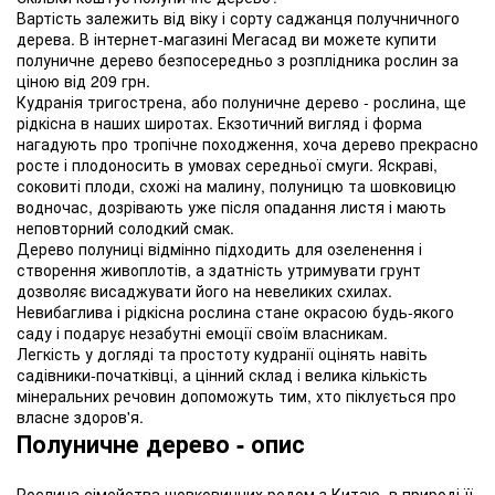
Вартість залежить від віку і сорту саджанця получничного
дерева. В інтернет-магазині Мегасад ви можете купити
полуничне дерево безпосередньо з розплідника рослин за
ціною від 209 грн.
Кудранія тригострена, або полуничне дерево - рослина, ще
рідкісна в наших широтах. Екзотичний вигляд і форма
нагадують про тропічне походження, хоча дерево прекрасно
росте і плодоносить в умовах середньої смуги. Яскраві,
соковиті плоди, схожі на малину, полуницю та шовковицю
водночас, дозрівають уже після опадання листя і мають
неповторний солодкий смак.
Дерево полуниці відмінно підходить для озеленення і
створення живоплотів, а здатність утримувати грунт
дозволяє висаджувати його на невеликих схилах.
Невибаглива і рідкісна рослина стане окрасою будь-якого
саду і подарує незабутні емоції своїм власникам.
Легкість у догляді та простоту кудранії оцінять навіть
садівники-початківці, а цінний склад і велика кількість
мінеральних речовин допоможуть тим, хто піклується про
власне здоров'я.
Полуничне дерево - опис
Рослина сімейства шовковичних родом з Китаю, в природі її