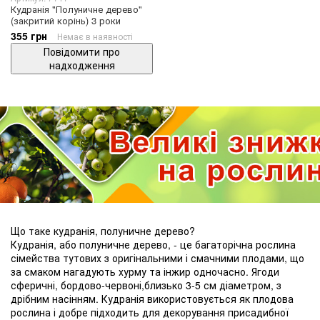
Кудранія "Полуничне дерево"
(закритий корінь) 3 роки
355 грн
Немає в наявності
Повідомити про
надходження
Що таке кудранія, полуничне дерево?
Кудранія, або полуничне дерево, - це багаторічна рослина
сімейства тутових з оригінальними і смачними плодами, що
за смаком нагадують хурму та інжир одночасно. Ягоди
сферичні, бордово-червоні,близько 3-5 см діаметром, з
дрібним насінням. Кудранія використовується як плодова
рослина і добре підходить для декорування присадибної