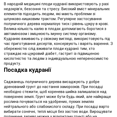
В народній медицині плоди кудранії використовують у разі
недокрів'я, безсоння та стресу. Високий вміст мінеральних
елементів підходить людям, які мають проблеми зі
шлунково-кишковим трактом. Регулярне застосування
полуничного дерева нормалізує тиск і рівень цукру в крові.
Велика кількість калію в плодах допомагають боротися з
авітамінозом і зміцнюють імунну систему організму.
Кудранію вживають у свіжому вигляді, використовують під
час приготування десертів, консервують і варять варення. З
обережністю слід вживати плоди кудранії тим, хто
страждає на цукровий діабет, гастрит із підвищеною
кислотністю та людям з індивідуальною непереносимістю
продукту.
Посадка кудранії
Саджанець полуничного дерева висаджують у добре
дренований грунт до настання заморозків. При посадці
необхідно стежити, щоб коренева шийка залишалася над
поверхнею землі. Грунт може бути будь-який, але найкраще
рослина почувається на удобрених, пухких землях
нейтрального або слабокислого складу. При посадці варто
вибирати сонячні, теплі місця без застою води. Вирощувати
полуничне дерево можна у відкритому грунті або на