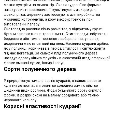
можна зустріти на схилах гір. Листя кудранії за формою
нагадує листя шовковиці, її культивують як корм для
шовкопряда, деревину застосовують для виробництва
музичних інструментів, а кору використовують при
виготовленні паперу.
Листопадна рослина пізно розквітає, у відкритому грунті
бутони з'являються в травні-липні. Стиглі плоди набувають
бордового або темно-червоного забарвлення, у період
дозрівання мають світлий відтінок. Насінина кудранії дрібна,
як у полуниці, коричнева в період стиглості і світло-жовта
під час вегетації. За смаком плід полуничного дерева
нагадує одразу кілька фруктів - в екзотичній ягоді сферичної
форми змішані хурма, інжир і кавун.
Сорти полуничного дерева
У природі існує чимало сортів кудранії, в наших широтах
культивуються адаптовані до холодних зим і стійкі до
шкідників види рослини. Ягоди будь-якого сорту округлої
форми, в розрізі схожі на малину бордового або темно-
червоного кольору.
Корисні властивості кудранії