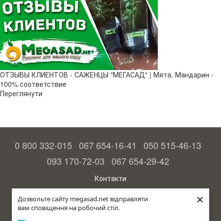
ОТЗЫВЫ КЛИЕНТОВ - САЖЕНЦЫ "МЕГАСАД" | Мята, Мандарин -
100% соответствие
Переглянути
0 800 332-015
067 654-16-41
050 515-46-13
093 170-72-03
067 654-29-42
Контакти
Повна версія сайту
×
Дозвольте сайту megasad.net відправляти
вам сповіщення на робочий стіл.
© 2015—2026
Megasad – гарантія високого врожаю