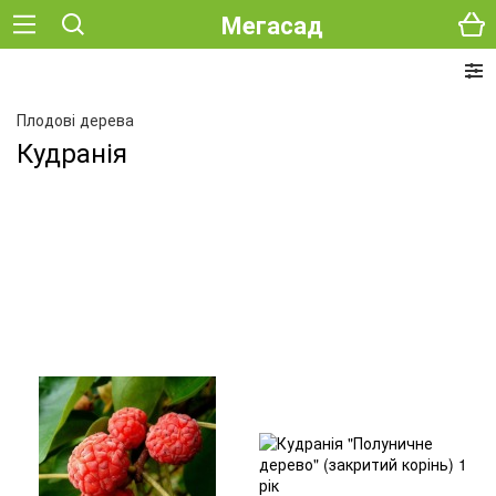
Мегасад
Плодові дерева
Кудранія