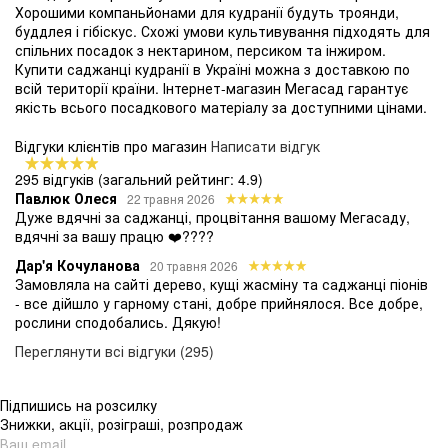
Хорошими компаньйонами для кудранії будуть троянди,
буддлея і гібіскус. Схожі умови культивування підходять для
спільних посадок з нектарином, персиком та інжиром.
Купити саджанці кудранії в Україні можна з доставкою по
всій території країни. Інтернет-магазин Мегасад гарантує
якість всього посадкового матеріалу за доступними цінами.
Відгуки клієнтів про магазин
Написати відгук
295 відгуків
(загальний рейтинг: 4.9)
Павлюк Олеся
22 травня 2026
Дуже вдячні за саджанці, процвітання вашому Мегасаду,
вдячні за вашу працю ❤️????
Дар'я Кочуланова
20 травня 2026
Замовляла на сайті дерево, кущі жасміну та саджанці піонів
- все дійшло у гарному стані, добре прийнялося. Все добре,
рослини сподобались. Дякую!
Переглянути всі відгуки (295)
Підпишись на розсилку
Знижки, акції, розіграші, розпродаж