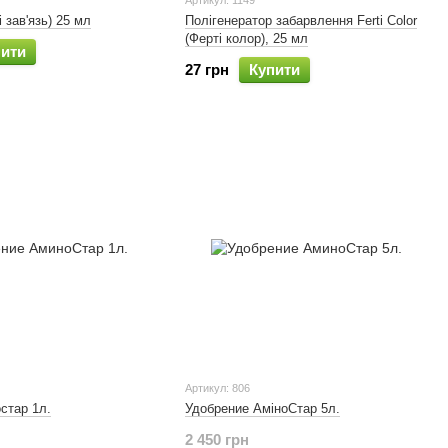
Артикул: 1149
і зав'язь) 25 мл
Полігенератор забарвлення Ferti Color
(Ферті колор), 25 мл
пити
27 грн
Купити
Артикул: 806
стар 1л.
Удобрение АміноСтар 5л.
2 450 грн