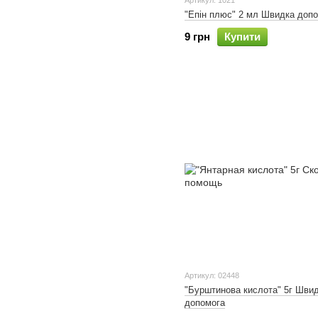
Артикул: 1021
"Епін плюс" 2 мл Швидка доп
9 грн
Купити
Артикул: 02448
"Бурштинова кислота" 5г Шви
допомога