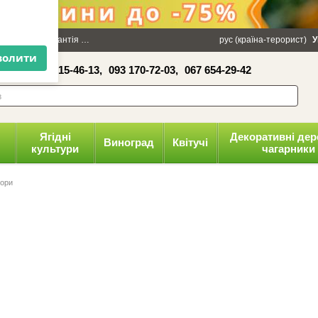
×
100 грн
Гарантія
Упаковка
Оплата і доставка
рус (країна-терорист)
Політика конфіденці
У
16-41,
050 515-46-13,
093 170-72-03,
067 654-29-42
волити
Ягідні
Декоративні дер
Виноград
Квітучі
культури
чагарники
тори