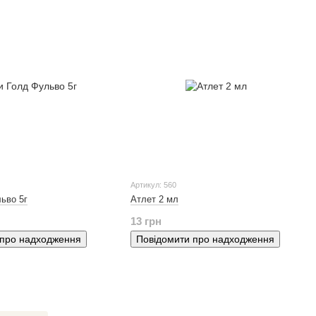
Артикул: 560
ьво 5г
Атлет 2 мл
13 грн
 про надходження
Повідомити про надходження