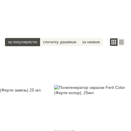
за популярністю
спочатку дешевше
за назвою