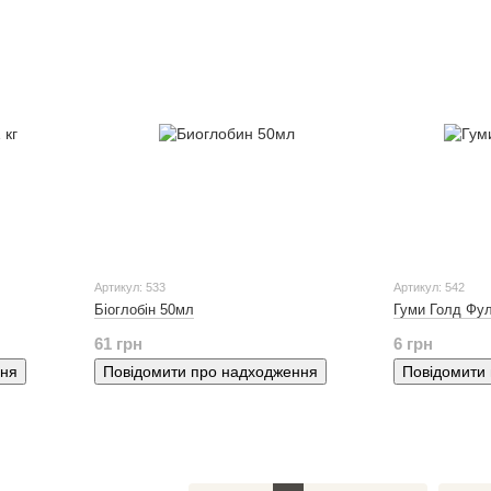
Артикул: 533
Артикул: 542
Біоглобін 50мл
Гуми Голд Фул
61 грн
6 грн
ння
Повідомити про надходження
Повідомити