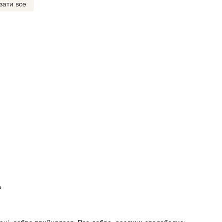
зати все
?