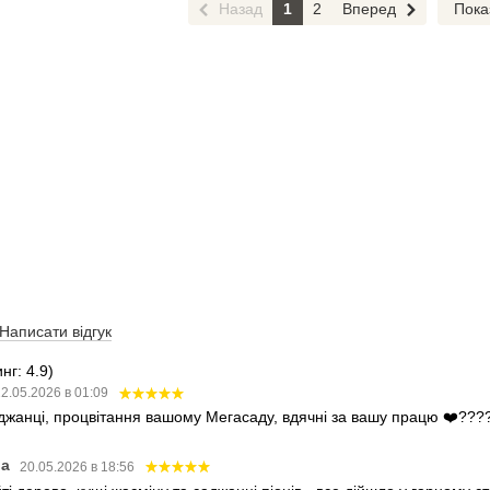
Назад
1
2
Вперед
Пока
Написати відгук
нг: 4.9)
2.05.2026 в 01:09
аджанці, процвітання вашому Мегасаду, вдячні за вашу працю ❤️???
ва
20.05.2026 в 18:56