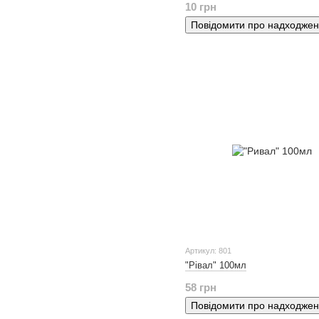
10 грн
Повідомити про надходже
Артикул: 801
"Рівал" 100мл
58 грн
Повідомити про надходже