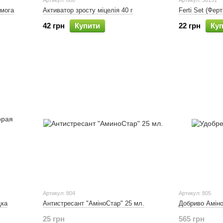
Артикул: 800
Артикул: 50151
омога
Активатор зросту міцелія 40 г
Ferti Set (Ферт
42 грн
Купити
22 грн
Ку
Артикул: 804
Артикул: 805
дка
Антистресант "АміноСтар" 25 мл.
Добриво Аміно
25 грн
565 грн