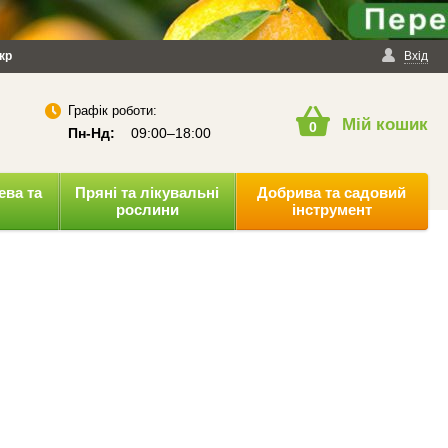
йності
кр
Публічна оферта
Вхід
Графік роботи:
Мій кошик
0
Пн-Нд:
09:00–18:00
ева та
Пряні та лікувальні
Добрива та садовий
рослини
інструмент