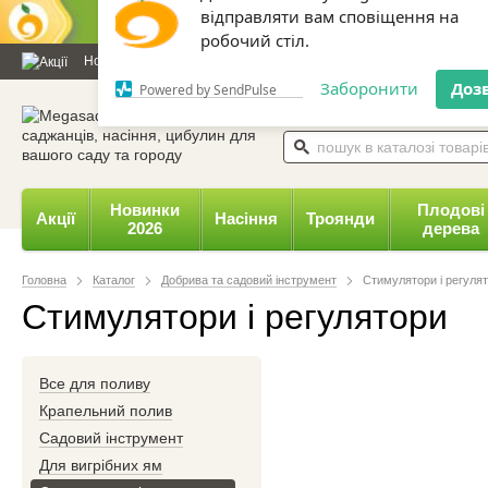
Дозвольте сайту megasad.net
відправляти вам сповіщення на
Новини та статті
Каталог
Контакти
Відгуки
Даруємо 
робочий стіл.
0 800 332-015,
067 654-
Заборонити
Доз
Powered by SendPulse
Новинки
Плодові
Акції
Насіння
Троянди
2026
дерева
Головна
Каталог
Добрива та садовий інструмент
Стимулятори і регуля
Стимулятори і регулятори
Все для поливу
Крапельний полив
Садовий інструмент
Для вигрібних ям