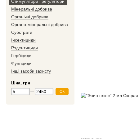
Стимулятори і регулятори
Мінеральні добрива
Органічні добрива
Органо-мінеральні добрива
Субстрати
Інсектициди
Родентициди
Гербіциди
Фунгіциди
Інші засоби захисту
Ціна, грн
ОК