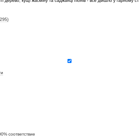
і дерево, кущі жасміну та саджанці піонів - все дійшло у гарному 
(295)
ти
0% соответствие