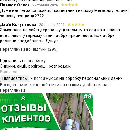
Павлюк Олеся
22 травня 2026
Дуже вдячні за саджанці, процвітання вашому Мегасаду, вдячні
за вашу працю ❤️????
Дар'я Кочуланова
20 травня 2026
Замовляла на сайті дерево, кущі жасміну та саджанці піонів -
все дійшло у гарному стані, добре прийнялося. Все добре,
рослини сподобались. Дякую!
Переглянути всі відгуки (295)
Підпишись на розсилку
Знижки, акції, розіграші, розпродаж
Підписатись
Я
погоджуюся
на обробку персональних даних
Всі відео ви можете побачити на нашому youtube каналі
Переглянути