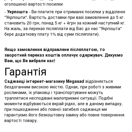
оголошеної вартості посилки
-
Укрпошта
- Ви платите при отриманні посилки у відділенні
"Укрпошти". Вартість доставки при вазі замовлення до 5 кг.
становить 20 грн, понад 5 кг + 4грн за кожний наступний кг.
На жаль, за переказ післяплати від Вас до нас "Укрпошта"
бере додаткову плату 1% від суми післяплати).
Якщо замовлення відправлене післяплатою, то
зворотний переказ коштів оплачує одержувач. Дякуємо
Вам, що Ви вибрали нас!
Гарантія
Саджанці інтернет-магазину Megasad
відрізняється
бездоганним високою якістю. Однак, при роботі з живими
рослинами, їх упаковці і транспортуванні можуть
траплятися несподівані малоприємні ситуації. Подібні
моменти відбуваються вкрай рідко, але в даному випадку,
при пошкодженні або повної загибелі саджанця ми
гарантуємо його безкоштовну заміну або повне повернення
вартості товару.