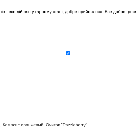
нів - все дійшло у гарному стані, добре прийнялося. Все добре, ро
ампсис оранжевый, Очиток "Dazzleberry"