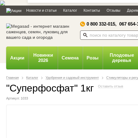
Дозвольте сайту megasad.net
Новости и статьи
Каталог
Контакты
Отзывы
Дарим
відправляти вам сповіщення на
робочий стіл.
0 800 332-015,
067 654-
Заборонити
Доз
Powered by SendPulse
Новинки
Плодовые
Акции
Семена
Розы
2026
деревья
Главная
Каталог
Удобрения и садовый инструмент
Стимуляторы и рег
"Суперфосфат" 1кг
Оставить отзыв
Артикул: 1033