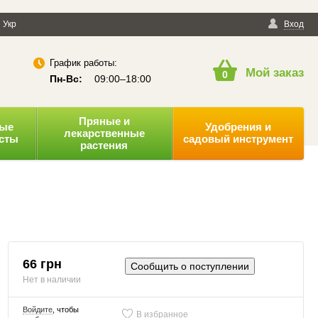
енциальности
Укр
Публичная оферта
Вход
График работы:
Мой заказ
0
Пн-Вс:
09:00–18:00
Пряные и
ные
Удобрения и
лекарственные
усты
садовый инструмент
растения
66 грн
Сообщить о поступлении
Нет в наличии
Войдите
, чтобы
В избранное