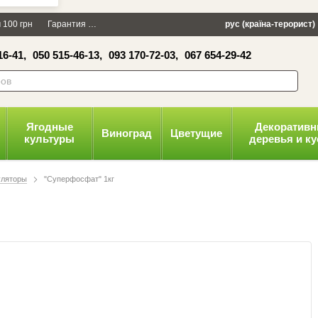
×
 100 грн
Гарантия
Упаковка
Оплата и доставка
рус (країна-терорист)
Политика конфид
16-41,
050 515-46-13,
093 170-72-03,
067 654-29-42
волити
Ягодные
Декоратив
Виноград
Цветущие
культуры
деревья и к
уляторы
"Суперфосфат" 1кг