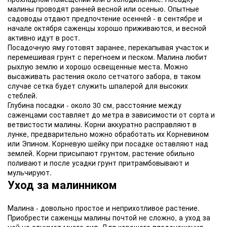
малины проводят ранней весной или осенью. Опытные
садоводы отдают предпочтение осенней - в сентябре и
начале октября саженцы хорошо приживаются, и весной
активно идут в рост.
Посадочную яму готовят заранее, перекапывая участок и
перемешивая грунт с перегноем и песком. Малина любит
рыхлую землю и хорошо освещенные места. Можно
высаживать растения около сетчатого забора, в таком
случае сетка будет служить шпалерой для высоких
стеблей.
Глубина посадки - около 30 см, расстояние между
саженцами составляет до метра в зависимости от сорта и
ветвистости малины. Корни аккуратно расправляют в
лунке, предварительно можно обработать их Корневином
или Эпином. Корневую шейку при посадке оставляют над
землей. Корни присыпают грунтом, растение обильно
поливают и после усадки грунт притрамбовывают и
мульчируют.
Уход за малинником
Малина - довольно простое и неприхотливое растение.
Приобрести саженцы малины почтой не сложно, а уход за
ней не отнимет много сил. Для хорошего плодоношения