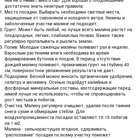
достаточно знать нехитрые правила:
Место посадки. Выбирать необходимо светлые места,
защищенные от сквозняков и холодного ветра. Низины и
заболоченные участки малине не подходят.
Грунт. Может быть любой, но лучше всего малина растет на
плодородных, легких, слабокислых почвах. Важно также
регулярно пропалывать и рыхлить землю.
Полив. Молодые саженцы малины поливают раз в неделю.
Взрослым растениям влага необходима во время
формирования бутонов и плодов. В период отсутствия
дождей малину поливают, промачивая грунт на глубину 40
см, поверхностное увлажнение результата не дает.
Подкормки. Весной можно вносить органические удобрения,
селитру и мочевину. Осенью подойдут калийные и
фосфорные минеральные составы, азотсодержащие перед
зимой лучше не использовать, чтобы не спровоцировать
рост листьев и побегов.
Очистка. Малину регулярно очищают, удаляя после таяния
снега сухие и обмерзшие стебли. Для
воздухопроницаемости посадки оставляют 10-15 побегов
на 1 м2.
Малина - сильнорастущее ягодное, сдерживать
“расползание” посадки по всему участку поможет