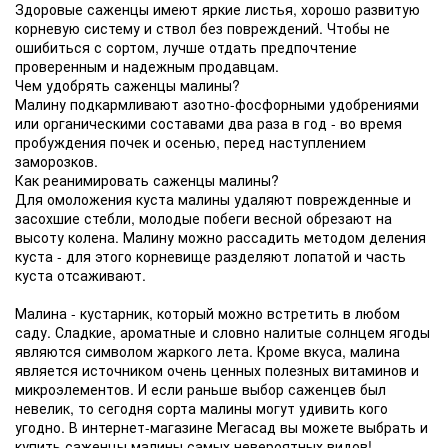
Здоровые саженцы имеют яркие листья, хорошо развитую
корневую систему и ствол без повреждений. Чтобы не
ошибиться с сортом, лучше отдать предпочтение
проверенным и надежным продавцам.
Чем удобрять саженцы малины?
Малину подкармливают азотно-фосфорными удобрениями
или органическими составами два раза в год - во время
пробуждения почек и осенью, перед наступлением
заморозков.
Как реанимировать саженцы малины?
Для омоложения куста малины удаляют поврежденные и
засохшие стебли, молодые побеги весной обрезают на
высоту колена. Малину можно рассадить методом деления
куста - для этого корневище разделяют лопатой и часть
куста отсаживают.
Малина - кустарник, который можно встретить в любом
саду. Сладкие, ароматные и словно налитые солнцем ягоды
являются символом жаркого лета. Кроме вкуса, малина
является источником очень ценных полезных витаминов и
микроэлементов. И если раньше выбор саженцев был
невелик, то сегодня сорта малины могут удивить кого
угодно. В интернет-магазине Мегасад вы можете выбрать и
купить саженцы малины самых невероятных видов!