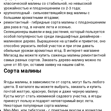
классической малины со стабильной, но невысокой
урожайностью и плодоношением со 2-3 года;
крупноплодный - сильноветвящийся вид малины с
большими ароматными ягодами;
ремонтантный - гибридные сорта малины с плодоношением
два раза в год, в начале лета и осенью.
Селекционеры вывели и вид растения, который пользуется
особой популярностью среди ландшафтных дизайнеров -
малиновое дерево. Выращенное на штамбе и привитое, оно
способно украсить любой участок и при этом давать
обильные урожаи ароматных ягод. В интернет-магазине
Мегасад вы можете купить саженцы малины ремонтантной
самых разных сортов. Заказать дерево-малину можно по
цене от 85 грн, оставив заявку на нашем сайте.
Сорта малины
Ягоды малины, в зависимости от сорта, могут быть любого
цвета. В каталоге вы можете выбрать, заказать и купить
почтой желтую, красную, белую и даже черную малину.
Кусты могут стать изюминкой садового участка, а ягоды
принесут пользу и подарят неповторимый вкус лета.
Некоторые популярные сорта малины:
Мяо-Мяо, или тибетская - с приятным вкусом и ароматом