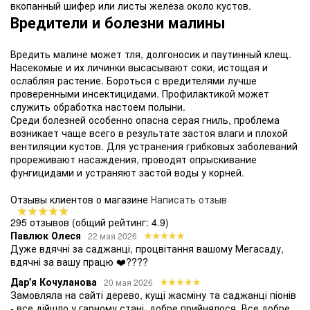
вкопанный шифер или листы железа около кустов.
Вредители и болезни малины
Вредить малине может тля, долгоносик и паутинный клещ.
Насекомые и их личинки высасывают соки, истощая и
ослабляя растение. Бороться с вредителями лучше
проверенными инсектицидами. Профилактикой может
служить обработка настоем полыни.
Среди болезней особенно опасна серая гниль, проблема
возникает чаще всего в результате застоя влаги и плохой
вентиляции кустов. Для устранения грибковых заболеваний
прореживают насаждения, проводят опрыскивание
фунгицидами и устраняют застой воды у корней.
Отзывы клиентов о магазине
Написать отзыв
295 отзывов
(общий рейтинг: 4.9)
Павлюк Олеся
22 мая 2026
Дуже вдячні за саджанці, процвітання вашому Мегасаду,
вдячні за вашу працю ❤️????
Дар'я Кочуланова
20 мая 2026
Замовляла на сайті дерево, кущі жасміну та саджанці піонів
- все дійшло у гарному стані, добре прийнялося. Все добре,