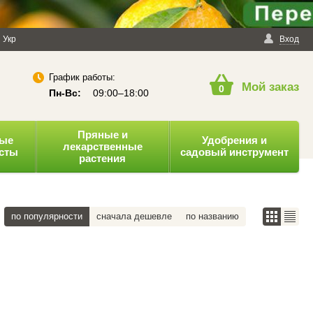
енциальности
Укр
Публичная оферта
Вход
График работы:
Мой заказ
0
Пн-Вс:
09:00–18:00
Пряные и
ные
Удобрения и
лекарственные
усты
садовый инструмент
растения
по популярности
сначала дешевле
по названию