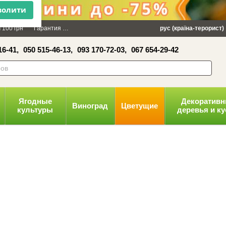
×
 100 грн
Гарантия
Упаковка
Оплата и доставка
рус (країна-терорист)
Политика конфид
16-41,
050 515-46-13,
093 170-72-03,
067 654-29-42
волити
Ягодные
Декоратив
Виноград
Цветущие
культуры
деревья и к