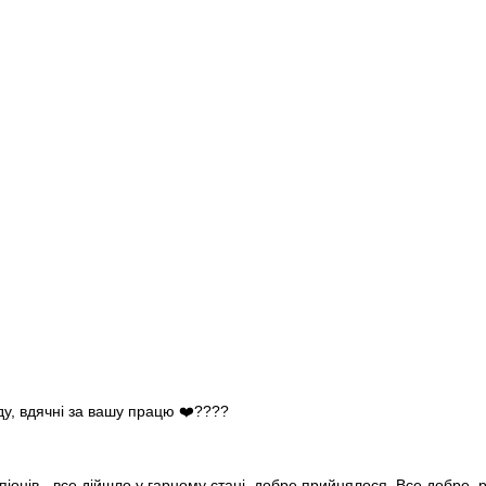
ду, вдячні за вашу працю ❤️????
піонів - все дійшло у гарному стані, добре прийнялося. Все добре,