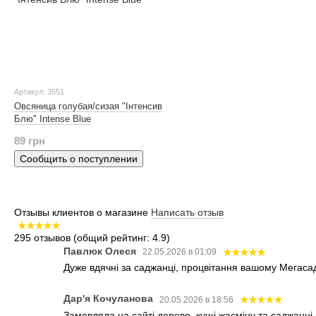
Артикул: 3551
Овсяница голубая/сизая "Інтенсив
Блю" Intense Blue
89 грн
Сообщить о поступлении
Отзывы клиентов о магазине
Написать отзыв
295 отзывов
(общий рейтинг: 4.9)
Павлюк Олеся
22.05.2026 в 01:09
Дуже вдячні за саджанці, процвітання вашому Мегаса
Дар'я Кочуланова
20.05.2026 в 18:56
Замовляла на сайті дерево, кущі жасміну та саджанці 