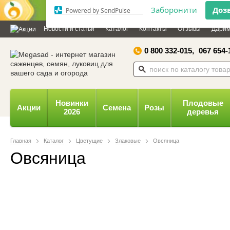
Дозвольте сайту megasad.net
відправляти вам сповіщення на
Новости и статьи
Каталог
Контакты
Отзывы
Дарим
робочий стіл.
0 800 332-015,
067 654-
Заборонити
Доз
Powered by SendPulse
Новинки
Плодовые
Акции
Семена
Розы
2026
деревья
Главная
Каталог
Цветущие
Злаковые
Овсяница
Овсяница