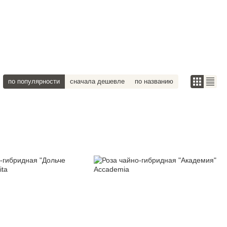
по популярности
сначала дешевле
по названию