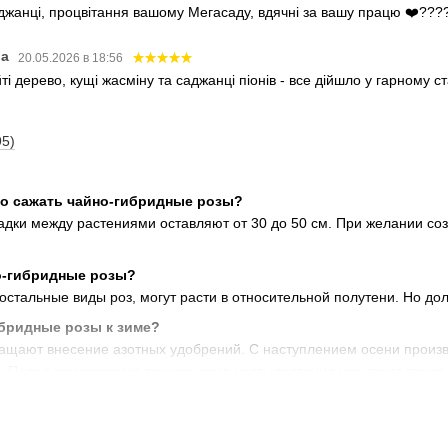
аджанці, процвітання вашому Мегасаду, вдячні за вашу працю ❤️???
ва
20.05.2026 в 18:56
і дерево, кущі жасміну та саджанці піонів - все дійшло у гарному 
95)
но сажать чайно-гибридные розы?
садки между растениями оставляют от 30 до 50 см. При желании с
о-гибридные розы?
 остальные виды роз, могут расти в относительной полутени. Но до
ибридные розы к зиме?
ащают внесение азотных удобрений. С наступлением осени произво
ах. Перед заморозками прикорневую часть растения укрывают прир
ть саженцы чайно-гибридных роз?
редлагает купить саженцы чайно-гибридных роз с доставкой Новой 
вягель, Днепр, Харьков, Кривой рог, Херсон, Киев, Луцк, Ивано-Фр