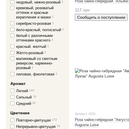
Роза чайно-гибридная "Альянс"
нюдовый, нежно-розовый
1
кремовый, розоватый
117 грн
оттенок и красные
вкрапления и мазки
1
Сообщить о поступлении
серебристо-розовая
1
бело-красный, полосатый
1
белый с различными
оттенками красного
1
красный. желтый
1
Жёлто-розовый
2
малиновый со светлым
реверсом, карминно-
розовый
1
лиловая, фиолетовая
1
Аромат
Легкий
143
Сильный
70
Средний
32
Цветение
Артикул: 4250
Роза чайно-гибридная "Август
Повторно-цветущая
172
Augusta Luise
Непрерывно-цветущая
15