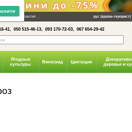
×
 100 грн
Гарантия
Упаковка
Оплата и доставка
рус (країна-терорист)
Политика конфид
16-41,
050 515-46-13,
093 170-72-03,
067 654-29-42
волити
Ягодные
Декоратив
Виноград
Цветущие
культуры
деревья и к
роз