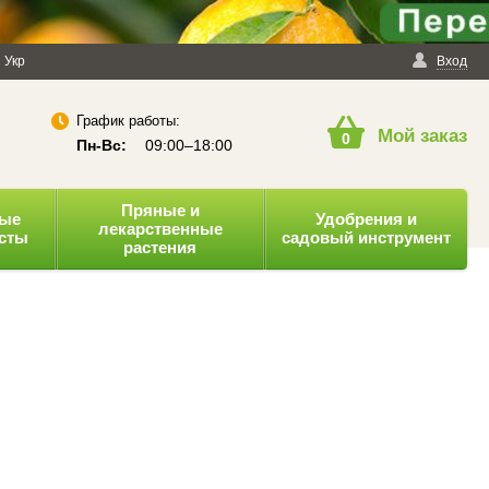
енциальности
Укр
Публичная оферта
Вход
График работы:
Мой заказ
0
Пн-Вс:
09:00–18:00
Пряные и
ные
Удобрения и
лекарственные
усты
садовый инструмент
растения