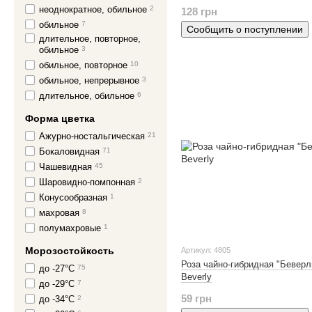
неоднократное, обильное
2
128 грн
обильное
7
Сообщить о поступлении
длительное, повторное,
обильное
3
обильное, повторное
10
обильное, непрерывное
3
длительное, обильное
6
Форма цветка
Ажурно-ностальгическая
21
Бокаловидная
71
Чашевидная
45
Шаровидно-помпонная
2
Конусообразная
1
махровая
8
полумахровые
1
Морозостойкость
Артикул: 4805
Роза чайно-гибридная "Беверл
до -27°C
75
Beverly
до -29°C
7
59 грн
до -34°C
2