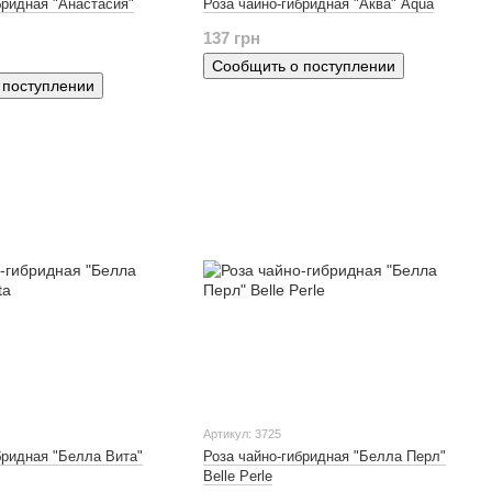
бридная "Анастасия"
Роза чайно-гибридная "Аква" Aqua
137 грн
Сообщить о поступлении
 поступлении
Артикул: 3725
бридная "Белла Вита"
Роза чайно-гибридная "Белла Перл"
Belle Perle