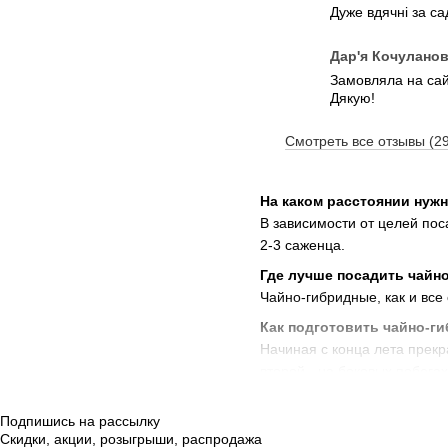
Дуже вдячні за с
Дар'я Кочулано
Замовляла на сайт
Дякую!
Смотреть все отзывы (2
На каком расстоянии нуж
В зависимости от целей по
2-3 саженца.
Где лучше посадить чайн
Чайно-гибридные, как и все
Как подготовить чайно-г
Начиная с конца лета прекр
второй - на боковых побег
Где недорого можно купи
Подпишись на рассылку
Интернет-магазин Megasad п
Скидки, акции, розыгрыши, распродажа
Жмеринка, Винница, Лубны, З