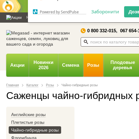
Дозвольте сайту megasad.net
відправляти вам сповіщення на
Новости и статьи
Каталог
Контакты
Отзывы
Дарим
робочий стіл.
0 800 332-015,
067 654-
Заборонити
Доз
Powered by SendPulse
Новинки
Плодовые
Акции
Семена
Розы
2026
деревья
Главная
Каталог
Розы
Чайно-гибридные розы
Саженцы чайно-гибридных 
Английские розы
Плетистые розы
Чайно-гибридные розы
Флорибунда