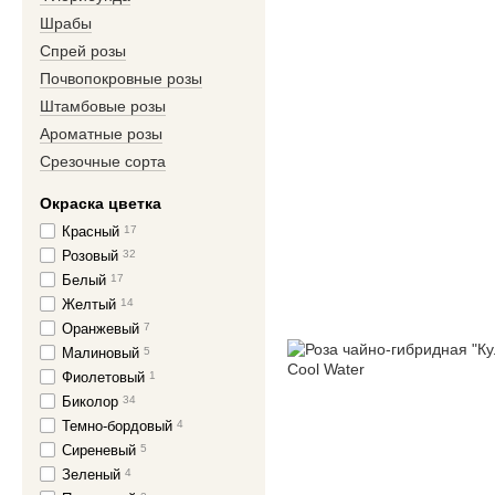
Шрабы
Спрей розы
Почвопокровные розы
Штамбовые розы
Ароматные розы
Срезочные сорта
Окраска цветка
Красный
17
Розовый
32
Белый
17
Желтый
14
Оранжевый
7
Малиновый
5
Фиолетовый
1
Биколор
34
Темно-бордовый
4
Сиреневый
5
Зеленый
4