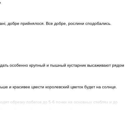
?
стані, добре прийнялося. Все добре, рослини сподобались.
оздать особенно крупный и пышный кустарник высаживают рядом
льше и красивее цвести королевский цветок будет на солнце.
дят обрезку побегов до 5-6 почки на основных стеблях и до
одным или синтетическим материалом.
или Укрпочтой по всей Украине, в города: Мукачево,
анковск, Львов и другие. Цена на саженцы, в зависимости от