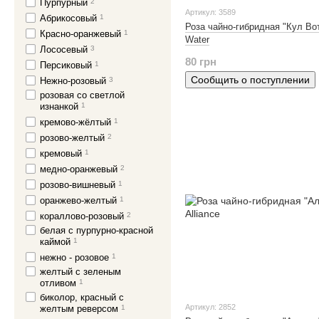
Пурпурный
2
Артикул: 3589
Абрикосовый
1
Роза чайно-гибридная "Кул Вот
Красно-оранжевый
1
Water
Лососевый
3
80 грн
Персиковый
1
Сообщить о поступлении
Нежно-розовый
3
розовая со светлой
изнанкой
1
кремово-жёлтый
1
розово-желтый
2
кремовый
1
медно-оранжевый
2
розово-вишневый
1
оранжево-желтый
1
кораллово-розовый
2
белая с пурпурно-красной
каймой
1
нежно - розовое
1
желтый с зеленым
отливом
1
биколор, красный с
Артикул: 2852
желтым реверсом
1