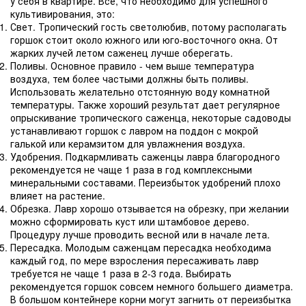
у себя в квартире. Все, что необходимо для успешного
культивирования, это:
Свет. Тропический гость светолюбив, потому располагать
горшок стоит около южного или юго-восточного окна. От
жарких лучей летом саженец лучше оберегать.
Поливы. Основное правило - чем выше температура
воздуха, тем более частыми должны быть поливы.
Использовать желательно отстоянную воду комнатной
температуры. Также хороший результат дает регулярное
опрыскивание тропического саженца, некоторые садоводы
устанавливают горшок с лавром на поддон с мокрой
галькой или керамзитом для увлажнения воздуха.
Удобрения. Подкармливать саженцы лавра благородного
рекомендуется не чаще 1 раза в год комплексными
минеральными составами. Переизбыток удобрений плохо
влияет на растение.
Обрезка. Лавр хорошо отзывается на обрезку, при желании
можно сформировать куст или штамбовое дерево.
Процедуру лучше проводить весной или в начале лета.
Пересадка. Молодым саженцам пересадка необходима
каждый год, по мере взросления пересаживать лавр
требуется не чаще 1 раза в 2-3 года. Выбирать
рекомендуется горшок совсем немного большего диаметра.
В большом контейнере корни могут загнить от переизбытка