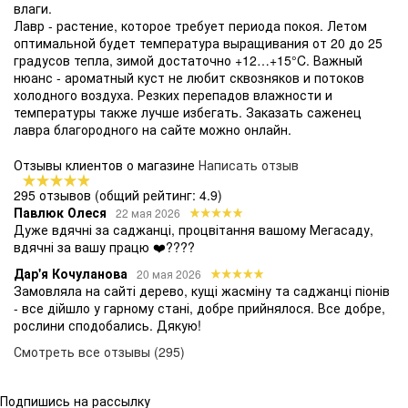
влаги.
Лавр - растение, которое требует периода покоя. Летом
оптимальной будет температура выращивания от 20 до 25
градусов тепла, зимой достаточно +12…+15°C. Важный
нюанс - ароматный куст не любит сквозняков и потоков
холодного воздуха. Резких перепадов влажности и
температуры также лучше избегать. Заказать саженец
лавра благородного на сайте можно онлайн.
Отзывы клиентов о магазине
Написать отзыв
295 отзывов
(общий рейтинг: 4.9)
Павлюк Олеся
22 мая 2026
Дуже вдячні за саджанці, процвітання вашому Мегасаду,
вдячні за вашу працю ❤️????
Дар'я Кочуланова
20 мая 2026
Замовляла на сайті дерево, кущі жасміну та саджанці піонів
- все дійшло у гарному стані, добре прийнялося. Все добре,
рослини сподобались. Дякую!
Смотреть все отзывы (295)
Подпишись на рассылку