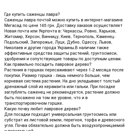
Где купить саженцы лавра?
Саженцы лавра почтой можно купить в интернет-магазине
Мегасад по цене 165 грн. Доставку заказов осуществляет
Новая почта или Укрпочта в: Черкассы, Ровно, Харьков,
Житомир, Херсон, Винницу, Киев, Тернополь, Каменец-
Подольский, Запорожье, Луцк, Дубно, Одессу, Львов,
Николаев и другие города Украины.В наличии также
эффективные средства защиты растений, грунтосмеси,
удобрения и сопутствующие товары по доступным ценам.
Как правильно посадить лавровое дерево?
Растения в горшках пересаживают через 1-2 месяца после
покупки. Размер горшка - лишь немного больше, чем
корневая система растения. На дно укладывают толстый
дренажный слой из керамзита или гальки. При посадке
заглублять саженец не рекомендуется, растение должно
быть посажено на том же уровне, что и в
транспортировочном горшке.
Какую почву любит лавровое дерево?
Для посадки подходит универсальная грунтосмесь или
субстрат из листовой земли, перегноя, торфа и древесного
угля. Почва обязательно должна быть воздухопроницаемой
и питательной.