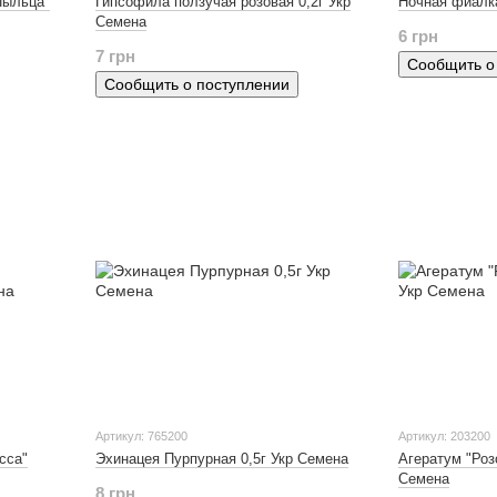
Пыльца"
Гипсофила ползучая розовая 0,2г Укр
Ночная фиалка
Семена
6 грн
7 грн
Сообщить о
Сообщить о поступлении
Артикул: 765200
Артикул: 203200
сса"
Эхинацея Пурпурная 0,5г Укр Семена
Агератум "Роз
Семена
8 грн