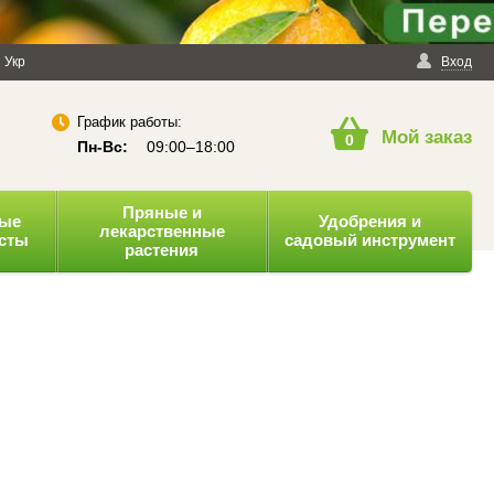
енциальности
Укр
Публичная оферта
Вход
График работы:
Мой заказ
0
Пн-Вс:
09:00–18:00
Пряные и
ные
Удобрения и
лекарственные
усты
садовый инструмент
растения