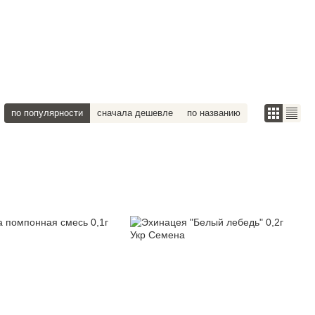
по популярности
сначала дешевле
по названию