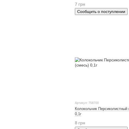
7 грн
Сообщить о поступлении
Артикул: 758700
Колокольчик Персиколистный 
0,1г
8 грн