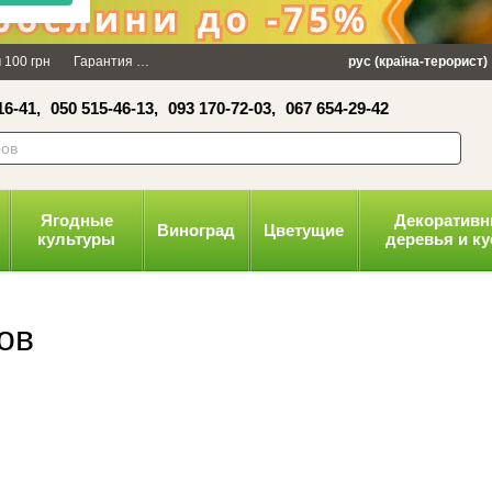
×
 100 грн
Гарантия
Упаковка
Оплата и доставка
рус (країна-терорист)
Политика конфид
16-41,
050 515-46-13,
093 170-72-03,
067 654-29-42
волити
Ягодные
Декоратив
Виноград
Цветущие
культуры
деревья и к
ов