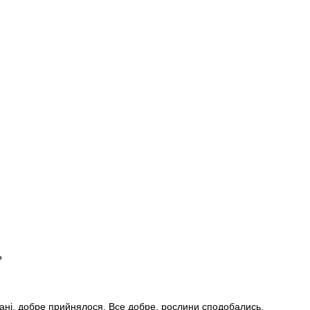
?
стані, добре прийнялося. Все добре, рослини сподобались.