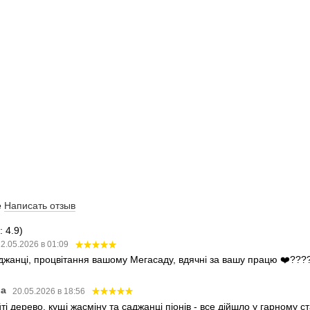
е
Написать отзыв
 4.9)
2.05.2026 в 01:09
аджанці, процвітання вашому Мегасаду, вдячні за вашу працю ❤️???
ва
20.05.2026 в 18:56
і дерево, кущі жасміну та саджанці піонів - все дійшло у гарному 