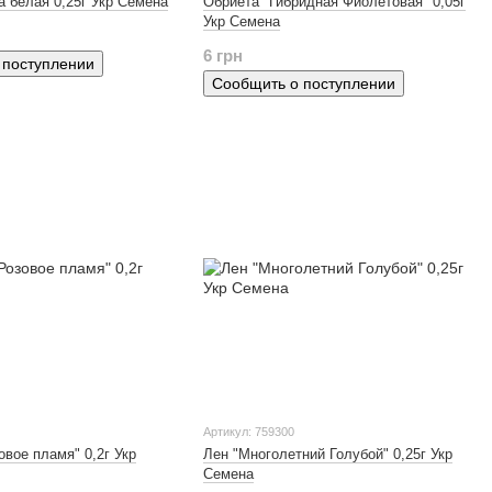
 белая 0,25г Укр Семена
Обриета "Гибридная Фиолетовая" 0,05г
Укр Семена
6 грн
 поступлении
Сообщить о поступлении
Артикул: 759300
овое пламя" 0,2г Укр
Лен "Многолетний Голубой" 0,25г Укр
Семена