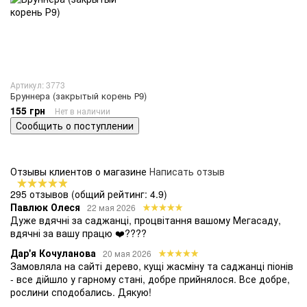
Артикул: 3773
Бруннера (закрытый корень Р9)
155 грн
Нет в наличии
Сообщить о поступлении
Отзывы клиентов о магазине
Написать отзыв
295 отзывов
(общий рейтинг: 4.9)
Павлюк Олеся
22 мая 2026
Дуже вдячні за саджанці, процвітання вашому Мегасаду,
вдячні за вашу працю ❤️????
Дар'я Кочуланова
20 мая 2026
Замовляла на сайті дерево, кущі жасміну та саджанці піонів
- все дійшло у гарному стані, добре прийнялося. Все добре,
рослини сподобались. Дякую!