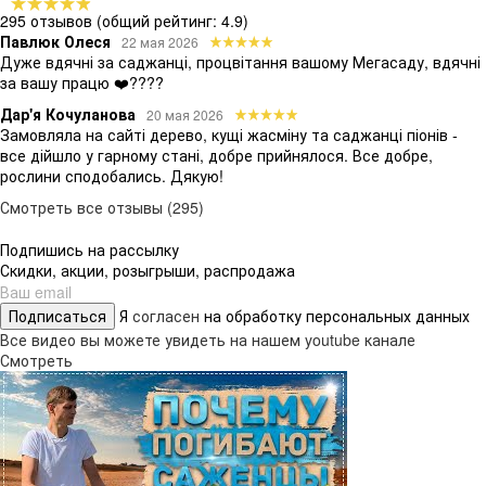
295 отзывов
(общий рейтинг: 4.9)
Павлюк Олеся
22 мая 2026
Дуже вдячні за саджанці, процвітання вашому Мегасаду, вдячні
за вашу працю ❤️????
Дар'я Кочуланова
20 мая 2026
Замовляла на сайті дерево, кущі жасміну та саджанці піонів -
все дійшло у гарному стані, добре прийнялося. Все добре,
рослини сподобались. Дякую!
Смотреть все отзывы (295)
Подпишись на рассылку
Скидки, акции, розыгрыши, распродажа
Подписаться
Я
согласен
на обработку персональных данных
Все видео вы можете увидеть на нашем youtube канале
Смотреть