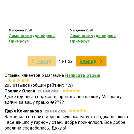
8 апреля 2026
5 апреля 2026
Лимонное чудо сирени
Лимонное чудо сирени
Примроуз
Примроуз
Назад
Вперед
1 из 22
Отзывы клиентов о магазине
Написать отзыв
295 отзывов
(общий рейтинг: 4.9)
Павлюк Олеся
22 мая 2026
Дуже вдячні за саджанці, процвітання вашому Мегасаду,
вдячні за вашу працю ❤️????
Дар'я Кочуланова
20 мая 2026
Замовляла на сайті дерево, кущі жасміну та саджанці піонів
- все дійшло у гарному стані, добре прийнялося. Все добре,
рослини сподобались. Дякую!