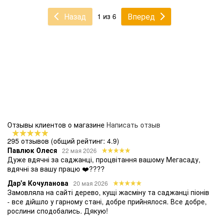
Назад
Вперед
1 из 6
Отзывы клиентов о магазине
Написать отзыв
295 отзывов
(общий рейтинг: 4.9)
Павлюк Олеся
22 мая 2026
Дуже вдячні за саджанці, процвітання вашому Мегасаду,
вдячні за вашу працю ❤️????
Дар'я Кочуланова
20 мая 2026
Замовляла на сайті дерево, кущі жасміну та саджанці піонів
- все дійшло у гарному стані, добре прийнялося. Все добре,
рослини сподобались. Дякую!