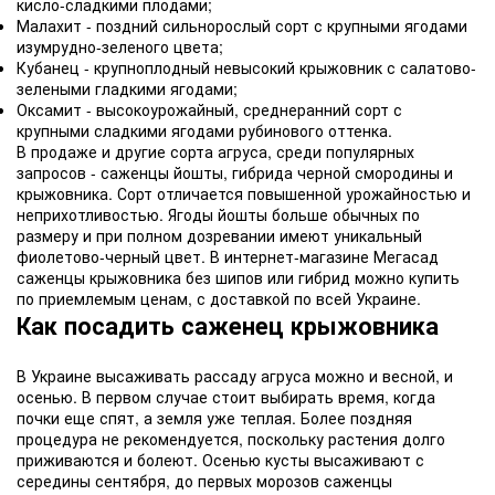
кисло-сладкими плодами;
Малахит - поздний сильнорослый сорт с крупными ягодами
изумрудно-зеленого цвета;
Кубанец - крупноплодный невысокий крыжовник с салатово-
зелеными гладкими ягодами;
Оксамит - высокоурожайный, среднеранний сорт с
крупными сладкими ягодами рубинового оттенка.
В продаже и другие сорта агруса, среди популярных
запросов - саженцы йошты, гибрида черной смородины и
крыжовника. Сорт отличается повышенной урожайностью и
неприхотливостью. Ягоды йошты больше обычных по
размеру и при полном дозревании имеют уникальный
фиолетово-черный цвет. В интернет-магазине Мегасад
саженцы крыжовника без шипов или гибрид можно купить
по приемлемым ценам, с доставкой по всей Украине.
Как посадить саженец крыжовника
В Украине высаживать рассаду агруса можно и весной, и
осенью. В первом случае стоит выбирать время, когда
почки еще спят, а земля уже теплая. Более поздняя
процедура не рекомендуется, поскольку растения долго
приживаются и болеют. Осенью кусты высаживают с
середины сентября, до первых морозов саженцы