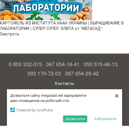
КАРТОФЕЛЬ ИЗ ИНСТИТУТА НААН УКРАИНЫ | ВЫРАЩИВАНИЕ В
ЛАБОРАТОРИИ | СУПЕР СУПЕР ЭЛИТА от "МЕГАСАД"
Смотреть
0 800 332-015
067 654-16-41
050 515-46-13
093 170-72-03
067 654-29-42
Контакты
Полная версия сайта
×
Дозвольте сайту megasad.net відправляти
вам сповіщення на робочий стіл.
© 2015—2026
Megasad - гарантия высокого урожая
Powered by SendPulse
Укр
Дозволити
Заборонити