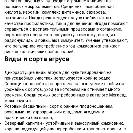
В состав вкусных ягод входит огромное количество
полезных микроэлементов. Среди них - аскорбиновая
кислота, каротин, комплекс витаминов, сахароза,
антоцианы. Плоды рекомендуется употреблять как в
качестве профилактики, так и для лечения. Ягоды помогают
справиться с воспалительными процессами в организме,
нормализуют сердечно-сосудистую систему, выводят
радионуклиды и повышают иммунитет. Ученые утверждают,
что регулярное употребление ягод крыжовника снижает
риск онкологических заболеваний.
Виды и сорта агруса
Дикорастущие виды агруса для культивирования на
приусадебных участках используются крайне редко.
Селекционная работа направлена на выведение стойких и
урожайных сортов, уход за которыми не отнимает много
времени. Среди самых востребованных в каталоге Мегасад
можно купить:
Розовый бесшипный - сорт с ранним плодоношением,
розовыми полупрозрачными сладкими ягодами и
практически без шипов;
Северный капитан - устойчивый и выносливый крыжовник,
хорошо подходящий для переработки и транспортировки, с