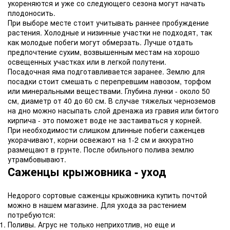
укореняются и уже со следующего сезона могут начать
плодоносить.
При выборе месте стоит учитывать раннее пробуждение
растения. Холодные и низинные участки не подходят, так
как молодые побеги могут обмерзать. Лучше отдать
предпочтение сухим, возвышенным местам на хорошо
освещенных участках или в легкой полутени.
Посадочная яма подготавливается заранее. Землю для
посадки стоит смешать с перепревшим навозом, торфом
или минеральными веществами. Глубина лунки - около 50
см, диаметр от 40 до 60 см. В случае тяжелых черноземов
на дно можно насыпать слой дренажа из гравия или битого
кирпича - это поможет воде не застаиваться у корней.
При необходимости слишком длинные побеги саженцев
укорачивают, корни освежают на 1-2 см и аккуратно
размещают в грунте. После обильного полива землю
утрамбовывают.
Саженцы крыжовника - уход
Недорого сортовые саженцы крыжовника купить почтой
можно в нашем магазине. Для ухода за растением
потребуются:
Поливы. Агрус не только неприхотлив, но еще и