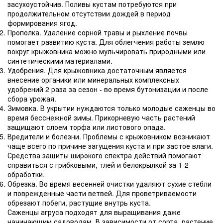
засухоустойчив. Поливы кустам потребуются при
продолжительном отсутствии дождей в период
формирования ягод.
Прополка. Удаление сорной травы и рыхление почвы
помогает развитию куста. Для облегчения работы землю
вокруг крыжовника можно мульчировать природными или
синтетическими материалами.
Удобрения. Для крыжовника достаточным является
внесение органики или минеральных комплексных
удобрений 2 раза за сезон - во время бутонизации и после
сбора урожая.
Зимовка. В укрытии нуждаются только молодые саженцы во
время бесснежной зимы. Прикорневую часть растений
защищают слоем торфа или листового опада.
Вредители и болезни. Проблемы с крыжовником возникают
чаще всего по причине загущения куста и при застое влаги.
Средства защиты широкого спектра действий помогают
справиться с грибковыми, тлей и белокрылкой за 1-2
обработки.
Обрезка. Во время весенней очистки удаляют сухие стебли
и поврежденные части ветвей. Для проветриваемости
обрезают побеги, растущие внутрь куста.
Саженцы агруса подходят для выращивания даже
начинающим садоводам. В зависимости от сорта, растение