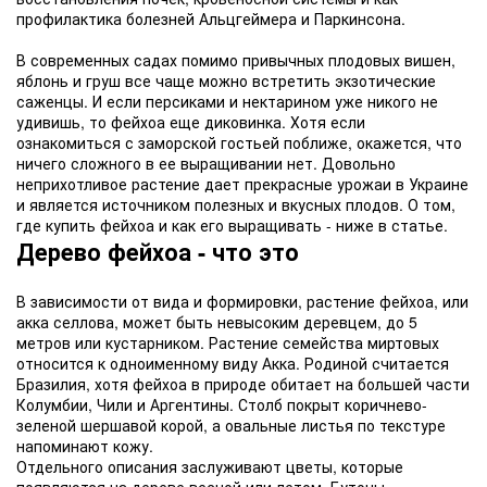
профилактика болезней Альцгеймера и Паркинсона.
В современных садах помимо привычных плодовых вишен,
яблонь и груш все чаще можно встретить экзотические
саженцы. И если персиками и нектарином уже никого не
удивишь, то фейхоа еще диковинка. Хотя если
ознакомиться с заморской гостьей поближе, окажется, что
ничего сложного в ее выращивании нет. Довольно
неприхотливое растение дает прекрасные урожаи в Украине
и является источником полезных и вкусных плодов. О том,
где купить фейхоа и как его выращивать - ниже в статье.
Дерево фейхоа - что это
В зависимости от вида и формировки, растение фейхоа, или
акка селлова, может быть невысоким деревцем, до 5
метров или кустарником. Растение семейства миртовых
относится к одноименному виду Акка. Родиной считается
Бразилия, хотя фейхоа в природе обитает на большей части
Колумбии, Чили и Аргентины. Столб покрыт коричнево-
зеленой шершавой корой, а овальные листья по текстуре
напоминают кожу.
Отдельного описания заслуживают цветы, которые
появляются на дереве весной или летом. Бутоны