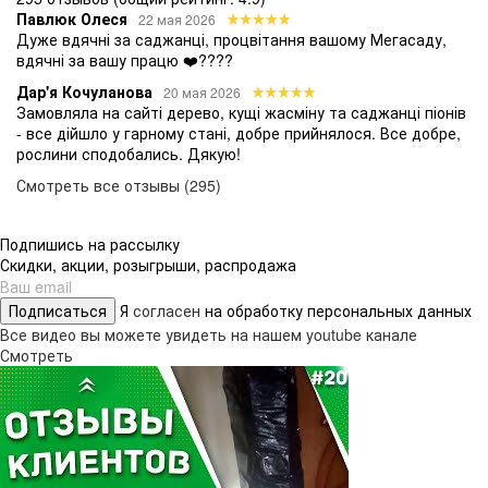
Павлюк Олеся
22 мая 2026
Дуже вдячні за саджанці, процвітання вашому Мегасаду,
вдячні за вашу працю ❤️????
Дар'я Кочуланова
20 мая 2026
Замовляла на сайті дерево, кущі жасміну та саджанці піонів
- все дійшло у гарному стані, добре прийнялося. Все добре,
рослини сподобались. Дякую!
Смотреть все отзывы (295)
Подпишись на рассылку
Скидки, акции, розыгрыши, распродажа
Подписаться
Я
согласен
на обработку персональных данных
Все видео вы можете увидеть на нашем youtube канале
Смотреть