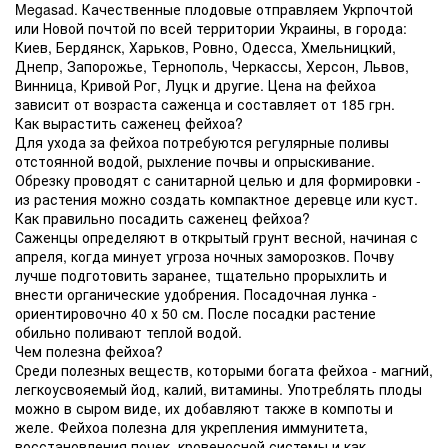
Megasad. Качественные плодовые отправляем Укрпочтой
или Новой почтой по всей территории Украины, в города:
Киев, Бердянск, Харьков, Ровно, Одесса, Хмельницкий,
Днепр, Запорожье, Тернополь, Черкассы, Херсон, Львов,
Винница, Кривой Рог, Луцк и другие. Цена на фейхоа
зависит от возраста саженца и составляет от 185 грн.
Как вырастить саженец фейхоа?
Для ухода за фейхоа потребуются регулярные поливы
отстоянной водой, рыхление почвы и опрыскивание.
Обрезку проводят с санитарной целью и для формировки -
из растения можно создать компактное деревце или куст.
Как правильно посадить саженец фейхоа?
Саженцы определяют в открытый грунт весной, начиная с
апреля, когда минует угроза ночных заморозков. Почву
лучше подготовить заранее, тщательно прорыхлить и
внести органические удобрения. Посадочная лунка -
ориентировочно 40 х 50 см. После посадки растение
обильно поливают теплой водой.
Чем полезна фейхоа?
Среди полезных веществ, которыми богата фейхоа - магний,
легкоусвояемый йод, калий, витамины. Употреблять плоды
можно в сыром виде, их добавляют также в компоты и
желе. Фейхоа полезна для укрепления иммунитета,
восстановления почек, кровеносной системы и как