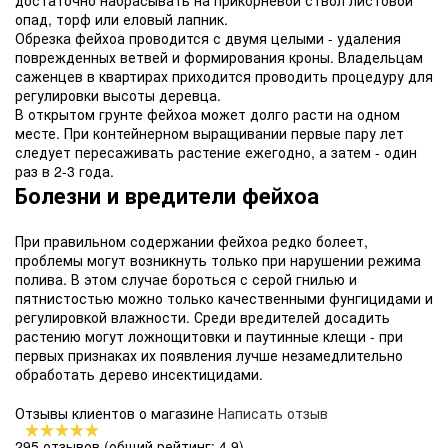
опад, торф или еловый лапник.
Обрезка фейхоа проводится с двумя целыми - удаления
поврежденных ветвей и формирования кроны. Владельцам
саженцев в квартирах приходится проводить процедуру для
регулировки высоты деревца.
В открытом грунте фейхоа может долго расти на одном
месте. При контейнерном выращивании первые пару лет
следует пересаживать растение ежегодно, а затем - один
раз в 2-3 года.
Болезни и вредители фейхоа
При правильном содержании фейхоа редко болеет,
проблемы могут возникнуть только при нарушении режима
полива. В этом случае бороться с серой гнилью и
пятнистостью можно только качественными фунгицидами и
регулировкой влажности. Среди вредителей досадить
растению могут ложнощитовки и паутинные клещи - при
первых признаках их появления лучше незамедлительно
обработать дерево инсектицидами.
Отзывы клиентов о магазине
Написать отзыв
295 отзывов
(общий рейтинг: 4.9)