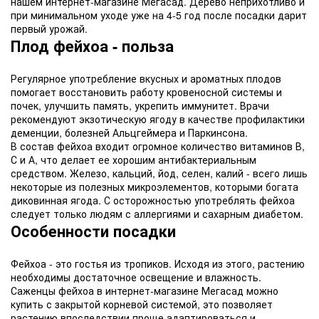
нашем интернет-магазине Мегасад. Дерево неприхотливо и
при минимальном уходе уже на 4-5 год после посадки дарит
первый урожай.
Плод фейхоа - польза
Регулярное употребление вкусных и ароматных плодов
помогает восстановить работу кровеносной системы и
почек, улучшить память, укрепить иммунитет. Врачи
рекомендуют экзотическую ягоду в качестве профилактики
деменции, болезней Альцгеймера и Паркинсона.
В состав фейхоа входит огромное количество витаминов В,
С и А, что делает ее хорошим антибактериальным
средством. Железо, кальций, йод, селен, калий - всего лишь
некоторые из полезных микроэлементов, которыми богата
диковинная ягода. С осторожностью употреблять фейхоа
следует только людям с аллергиями и сахарным диабетом.
Особенности посадки
Фейхоа - это гостья из тропиков. Исходя из этого, растению
необходимы достаточное освещение и влажность.
Саженцы фейхоа в интернет-магазине Мегасад можно
купить с закрытой корневой системой, это позволяет
растению впоследствии проще адаптироваться и