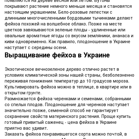
покрывают растение немного меньше месяца и становятся
настоящим украшением. Бело-розовые лепестки с
длинными многочисленными бордовыми тычинками делают
фейхоа похожей на волшебное облако. Позже на месте
цветков завязываются зеленые плоды - удлиненные или
овальные ароматные ягоды со вкусом земляники, ананаса и
киви одновременно. Как правило, плодоношение в Украине
наступает с середины осени.
Выращивание фейхоа в Украине
Экзотическое вечнозеленое дерево отлично растет в
условиях климатической зоны нашей страны, безболезненно
переживая понижения температур до 10 градусов мороза.
Культивировать фейхоа можно в теплице, в квартире или в
открытом грунте.
Размножается фейхоа черенками и семенами, собранными
со спелых плодов. Плодоношение для черенков наступает
значительно позже, семенной способ не гарантирует
сохранение свойств материнского растения. Проще купить
готовый привитый саженец - цена фейхоа в Украине
приятно вас удивит.
Заказать фейхоа понравившегося сорта можно почтой, в