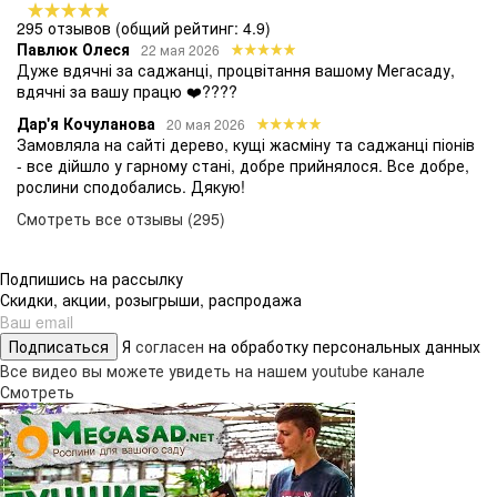
295 отзывов
(общий рейтинг: 4.9)
Павлюк Олеся
22 мая 2026
Дуже вдячні за саджанці, процвітання вашому Мегасаду,
вдячні за вашу працю ❤️????
Дар'я Кочуланова
20 мая 2026
Замовляла на сайті дерево, кущі жасміну та саджанці піонів
- все дійшло у гарному стані, добре прийнялося. Все добре,
рослини сподобались. Дякую!
Смотреть все отзывы (295)
Подпишись на рассылку
Скидки, акции, розыгрыши, распродажа
Подписаться
Я
согласен
на обработку персональных данных
Все видео вы можете увидеть на нашем youtube канале
Смотреть