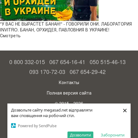
"У ВАС НЕ ВЫРАСТЕТ БАНАН!" - ГОВОРИЛИ ОНИ. ЛАБОРАТОРИЯ
INVITRO. БАНАН, ОРХИДЕЯ, ПАВЛОВНИЯ В УКРАИНЕ!
Смотреть
0 800 332-015
067 654-16-41
050 515-46-13
093 170-72-03
067 654-29-42
Контакты
Полная версия сайта
© 2015—2026
×
Megasad - гарантия высокого урожая
Дозвольте сайту megasad.net відправляти
вам сповіщення на робочий стіл.
Укр
Powered by SendPulse
Дозволити
Заборонити