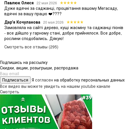
Павлюк Олеся
22 мая 2026
Дуже вдячні за саджанці, процвітання вашому Мегасаду,
вдячні за вашу працю ❤️????
Дар'я Кочуланова
20 мая 2026
Замовляла на сайті дерево, кущі жасміну та саджанці піонів
- все дійшло у гарному стані, добре прийнялося. Все добре,
рослини сподобались. Дякую!
Смотреть все отзывы (295)
Подпишись на рассылку
Скидки, акции, розыгрыши, распродажа
Подписаться
Я
согласен
на обработку персональных данных
Все видео вы можете увидеть на нашем youtube канале
Смотреть