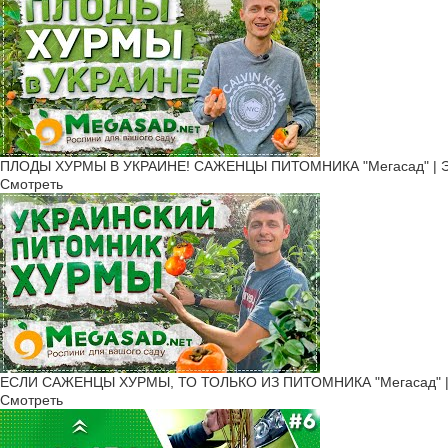
Виды и сорта колоновидных груш
На основные характеристики фруктовых деревьев размер не вли
ранние;
средние;
поздние сорта.
ПЛОДЫ ХУРМЫ В УКРАИНЕ! САЖЕНЦЫ ПИТОМНИКА "Мегасад" | ЭТО
Груши различаются не только по сроку созревания, и по цвету,
Смотреть
небольшие плоды, и очень крупные, от 15 до 20 см длиной. Сре
Аббат Фетель - дерево французской селекции с крупными, к
Декора - популярный сорт кисло-сладкой колоновидной груш
Даликор - поздний сорт крупноплодной колоновидной груши 
Кармен - среднеспелый сорт с сочными, ароматными и слад
Зеленый дождь - карликовая груша до 2 метров высотой, мор
подходят для переработки.
ЕСЛИ САЖЕНЦЫ ХУРМЫ, ТО ТОЛЬКО ИЗ ПИТОМНИКА "Мегасад" | б
Смотреть
Любой сорт колоновидной груши в каталоге - с подробным опи
саженцы колоновидной груши по индивидуальным требованиям