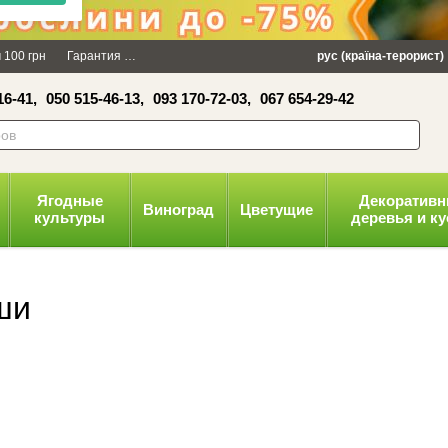
×
 100 грн
Гарантия
Упаковка
Оплата и доставка
рус (країна-терорист)
Политика конфид
16-41,
050 515-46-13,
093 170-72-03,
067 654-29-42
волити
Ягодные
Декоратив
Виноград
Цветущие
культуры
деревья и к
ши