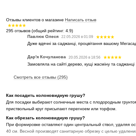
Отзывы клиентов о магазине
Написать отзыв
295 отзывов
(общий рейтинг: 4.9)
Павлюк Олеся
22.05.2026 в 01:09
Дуже вдячні за саджанці, процвітання вашому Мегаса
Дар'я Кочуланова
20.05.2026 в 18:56
Замовляла на сайті дерево, кущі жасміну та саджанці 
Смотреть все отзывы (295)
Как посадить колоновидную грушу?
Для посадки выбирают солнечные места с плодородным грунтом
приствольный круг присыпают перегноем или торфом.
Как обрезать колоновидную грушу?
При формировке оставляют один центральный ствол, удаляя ос
40 см. Весной производят санитарную обрезку с целью удалени