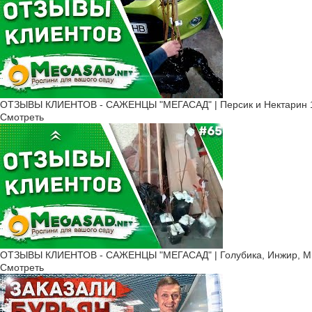
Как посадить колоновидную грушу
Как и всем плодовым, груше необходимо солнце. Сажать растен
такими, чтобы корни располагались свободно, без переломов. 
удаляют сорняки и хорошо поливают.
Саженец располагают в лунке вертикально, следя, чтобы корнев
сделать его немного глубже земли, и мульчируют соломой, ско
ОТЗЫВЫ КЛИЕНТОВ - САЖЕНЦЫ "МЕГАСАД" | Персик и Нектарин 1
Смотреть
Уход за колоновидными грушами
Саженцы колоновидной груши хорошо растут на всей территори
Стандартный уход мало отличается от обычных видов:
Поливы обязательны, особенно для молодых растений в пер
заморозков.
Внесение удобрений производят 2-3 раза в сезон. Азотные
Прополка помогает избавиться от конкурентов за питательны
ОТЗЫВЫ КЛИЕНТОВ - САЖЕНЦЫ "МЕГАСАД" | Голубика, Инжир, Мин
Обработки средствами защитами. Хотя колоновидные груши 
Смотреть
пренебрегать весенней и осенней обработкой комплексными
Саженцы колоновидной груши почтой недорого заказать очень п