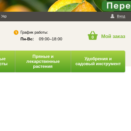
енциальности
Укр
Публичная оферта
Вход
График работы:
Мой заказ
0
Пн-Вс:
09:00–18:00
Пряные и
ные
Удобрения и
лекарственные
усты
садовый инструмент
растения