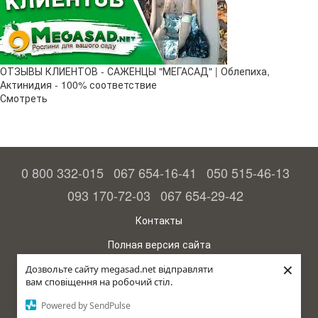
ОТЗЫВЫ КЛИЕНТОВ - САЖЕНЦЫ "МЕГАСАД" | Облепиха,
Актинидия - 100% соответствие
Смотреть
0 800 332-015
067 654-16-41
050 515-46-13
093 170-72-03
067 654-29-42
Контакты
Полная версия сайта
×
© 2015—2026
Дозвольте сайту megasad.net відправляти
Megasad - гарантия высокого урожая
вам сповіщення на робочий стіл.
Powered by SendPulse
Укр